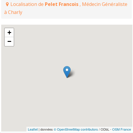
Localisation de
Pelet Francois
, Médecin Généraliste
à Charly
+
−
Leaflet
| données
© OpenStreetMap contributors
/ ODbL -
OSM France