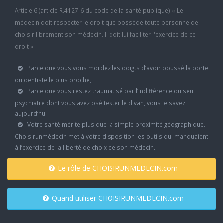
Article 6 (article R.4127-6 du code de la santé publique) « Le
médecin doit respecter le droit que possède toute personne de
choisir librement son médecin. Il doit lui faciliter l'exercice de ce
droit ».
Parce que vous vous mordez les doigts d’avoir poussé la porte
du dentiste le plus proche,
Parce que vous restez traumatisé par l’indifférence du seul
psychiatre dont vous avez osé tester le divan, vous le savez
aujourd’hui :
Votre santé mérite plus que la simple proximité géographique.
Choisirunmédecin met à votre disposition les outils qui manquaient
à l’exercice de la liberté de choix de son médecin.
Le rôle de CHOISIRUNMEDECIN.com
Quand utiliser CHOISIRUNMEDECIN.com