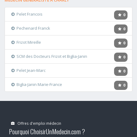
MÉDECIN GÉNÉRALISTE A CHARLY
Pelet Francois
0
Pechenard Franck
0
Frizot Mireille
0
SCM des Docteurs Frizot et Biglia-Janin
0
Pelet Jean-Marc
0
Biglia-Janin Marie-France
0
Offres d'emploi médecin
Pourquoi ChoisirUnMedecin.com ?