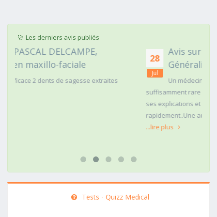
Les derniers avis publiés
Avis sur ARNAUD FAURIE, Médecin
28
Généraliste
Jul
s
Un médecin qui vous regarde dans les yeux c'est
suffisamment rare pour être mentionné. Posé,clair dans
ses explications et ferme si une action doit être menée
rapidement..Une auscultation de bas
...lire plus
Tests - Quizz Medical