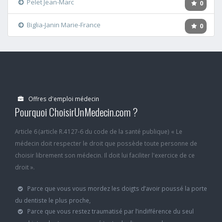
Pelet Jean-Marc
0
Biglia-Janin Marie-France
0
Offres d'emploi médecin
Pourquoi ChoisirUnMedecin.com ?
Article 6 (article R.4127-6 du code de la santé publique) « Le
médecin doit respecter le droit que possède toute personne de
choisir librement son médecin. Il doit lui faciliter l'exercice de ce
droit ».
Parce que vous vous mordez les doigts d’avoir poussé la porte
du dentiste le plus proche,
Parce que vous restez traumatisé par l’indifférence du seul