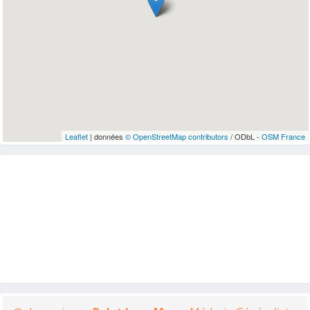
Leaflet
| données
© OpenStreetMap contributors
/ ODbL -
OSM France