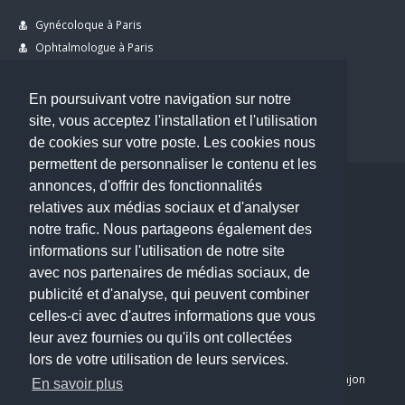
Gynécoloque à Paris
Ophtalmologue à Paris
Dermatologue à Paris
Dentiste à Paris
En poursuivant votre navigation sur notre
site, vous acceptez l'installation et l'utilisation
de cookies sur votre poste. Les cookies nous
permettent de personnaliser le contenu et les
annonces, d'offrir des fonctionnalités
Copyright © 2026 . All Rights Reserved.
relatives aux médias sociaux et d'analyser
choisirunmedecin@gmail.com
notre trafic. Nous partageons également des
informations sur l'utilisation de notre site
Nous contacter
avec nos partenaires de médias sociaux, de
publicité et d'analyse, qui peuvent combiner
Accueil
celles-ci avec d'autres informations que vous
Blog
leur avez fournies ou qu'ils ont collectées
Mon compte
lors de votre utilisation de leurs services.
Dernier avis : PASCAL DELCAMPE, Chirurgien maxillo-faciale à Arpajon
En savoir plus
Mentions légales