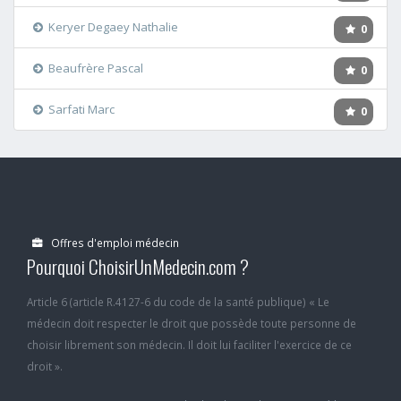
Keryer Degaey Nathalie
0
Beaufrère Pascal
0
Sarfati Marc
0
Offres d'emploi médecin
Pourquoi ChoisirUnMedecin.com ?
Article 6 (article R.4127-6 du code de la santé publique) « Le
médecin doit respecter le droit que possède toute personne de
choisir librement son médecin. Il doit lui faciliter l'exercice de ce
droit ».