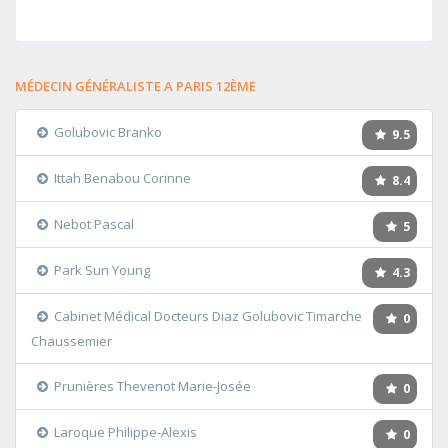
MÉDECIN GÉNÉRALISTE A PARIS 12ÈME
Golubovic Branko
9.5
Ittah Benabou Corinne
8.4
Nebot Pascal
5
Park Sun Young
4.3
Cabinet Médical Docteurs Diaz Golubovic Timarche
0
Chaussemier
Prunières Thevenot Marie-Josée
0
Laroque Philippe-Alexis
0