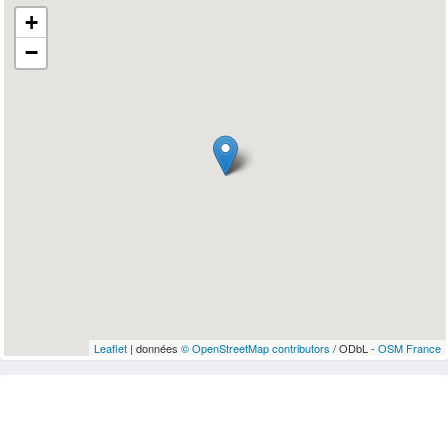
+
−
Leaflet
| données
© OpenStreetMap contributors
/ ODbL -
OSM France