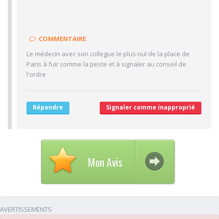
5/10
Confiance accordée
5/10
Sympathie
COMMENTAIRE
5/10
Clarté des informations médicales délivrées
Le médecin avec son collegue le plus nul de la place de
5/10
Délai pour obtenir un 1er RDV
Paris à fuir comme la peste et à signaler au conseil de
5/10
Ponctualité/Temps en salle d'attente/Retard
l'ordre
5/10
CABINET/LOCAUX
5/10
Desserte par les transports en commun
Répondre
Signaler comme inapproprié
5/10
Stationnements alentours
5/10
Agréabilité des locaux
Mon Avis
AVERTISSEMENTS