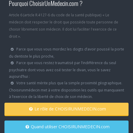
Pourquoi ChoisirUnMedecin.com ?
Article 6 (article R.4127-6 du code de la santé publique) « Le
médecin doit respecter le droit que possède toute personne de
choisir librement son médecin. Il doit lui faciliter l'exercice de ce
droit ».
Parce que vous vous mordez les doigts d’avoir poussé la porte
du dentiste le plus proche,
Parce que vous restez traumatisé par l’indifférence du seul
psychiatre dont vous avez osé tester le divan, vous le savez
aujourd’hui :
Votre santé mérite plus que la simple proximité géographique.
Choisirunmédecin met à votre disposition les outils qui manquaient
à l’exercice de la liberté de choix de son médecin.
Le rôle de CHOISIRUNMEDECIN.com
Quand utiliser CHOISIRUNMEDECIN.com