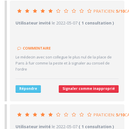
PRATICIEN:
5/10
C
5/10
Utilisateur invité
le 2022-05-07
PRATICIEN
( 1 consultation )
5/10
Confiance accordée
5/10
Sympathie
COMMENTAIRE
5/10
Clarté des informations médicales délivrées
Le médecin avec son collegue le plus nul de la place de
5/10
Délai pour obtenir un 1er RDV
Paris à fuir comme la peste et à signaler au conseil de
5/10
Ponctualité/Temps en salle d'attente/Retard
l'ordre
5/10
CABINET/LOCAUX
5/10
Desserte par les transports en commun
Répondre
Signaler comme inapproprié
5/10
Stationnements alentours
5/10
Agréabilité des locaux
PRATICIEN:
5/10
C
5/10
Utilisateur invité
le 2022-05-07
PRATICIEN
( 1 consultation )