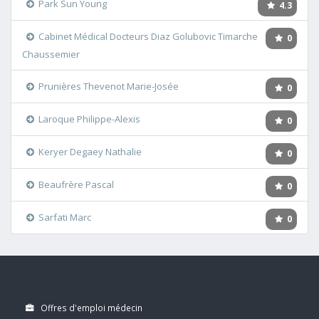
Park Sun Young
4.3
Cabinet Médical Docteurs Diaz Golubovic Timarche
0
Chaussemier
Prunières Thevenot Marie-Josée
0
Laroque Philippe-Alexis
0
Keryer Degaey Nathalie
0
Beaufrère Pascal
0
Sarfati Marc
0
Offres d'emploi médecin