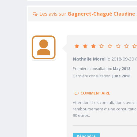
Les avis sur
Gagneret-Chagué Claudine
2.
Nathalie Morel
le 2018-09-30
PRATICIEN
Première consultation:
May 2018
1/10
Confiance accordée
Dernière consultation:
June 2018
5/10
Sympathie
3/10
Clarté des informations médi
COMMENTAIRE
1/10
Délai pour obtenir un 1er RD
Attention ! Les consultations ave
2/10
Ponctualité/Temps en salle d
remboursement d’ une consultatio
90 euros.
Répondre