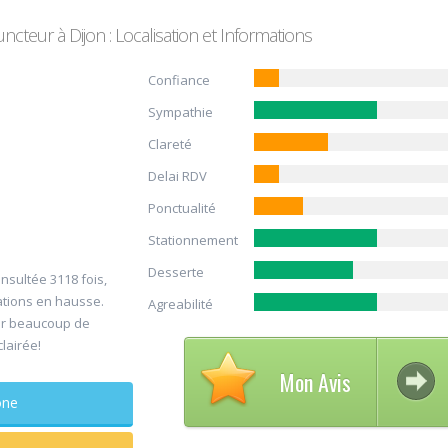
cteur à Dijon : Localisation et Informations
Confiance
Sympathie
Clareté
Delai RDV
Ponctualité
Avis s
Stationnement
30
DELCA
Desserte
nsultée 3118 fois,
Jul
Chirur
ations en hausse.
Agreabilité
maxillo-faci
er beaucoup de
clairée!
Rapide et efficac
Mon Avis
sagesse extraite
phone
douleur
...lire plus