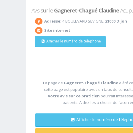
Avis sur le
Gagneret-Chagué Claudine
Acupun
Adresse:
4 BOULEVARD SEVIGNE,
21000 Dijon
Site internet:
Afficher le numéro de téléphone
La page de
Gagneret-Chagué Claudine
a été co
cette page est populaire avec un taux de consult
Votre avis sur ce praticien
pourrait intéress
patients. Aidez-les à choisir de facon é
Afficher le numéro de télé