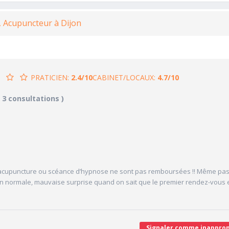
, Acupuncteur à Dijon
PRATICIEN:
2.4/10
CABINET/LOCAUX:
4.7/10
4/10
4.7/10
( 3 consultations )
CABINET/LOCAUX
4/10
Desserte par les transports en commun
5/10
Stationnements alentours
5/10
cales délivrées
Agréabilité des locaux
V
c acupuncture ou scéance d’hypnose ne sont pas remboursées !! Même pas
'attente/Retard
n normale, mauvaise surprise quand on sait que le premier rendez-vous 
Signaler comme inapprop