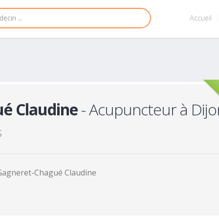
Accueil
é Claudine
- Acupuncteur à Dijo
s
Gagneret-Chagué Claudine