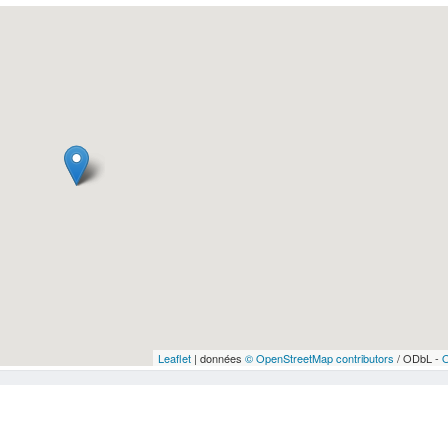
Leaflet
| données
© OpenStreetMap contributors
/ ODbL -