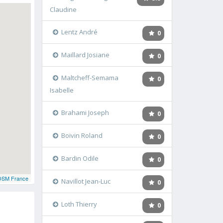
Claudine
Lentz André
0
Maillard Josiane
0
Maltcheff-Semama
0
Isabelle
Brahami Joseph
0
Boivin Roland
0
Bardin Odile
0
OSM France
Navillot Jean-Luc
0
Loth Thierry
0