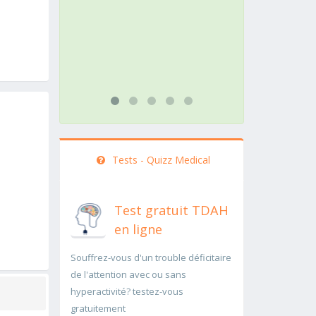
action doit être menée
pathologie ra
rapidement..Une auscultation de
rapidement 
bas
...lire plus
...lire plus
Tests - Quizz Medical
Test gratuit TDAH
en ligne
Souffrez-vous d'un trouble déficitaire
de l'attention avec ou sans
hyperactivité? testez-vous
gratuitement