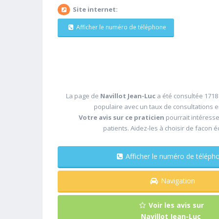
Site internet:
Afficher le numéro de téléphone
La page de
Navillot Jean-Luc
a été consultée 1718 
populaire avec un taux de consultations 
Votre avis sur ce praticien
pourrait intéress
patients. Aidez-les à choisir de facon é
Afficher le numéro de télé
Navigation
Voir les avis sur
Navillot Jean-Luc