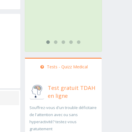
action
rapide
bas
...lire 
Tests - Quizz Medical
Test gratuit TDAH
en ligne
Souffrez-vous d'un trouble déficitaire
de l'attention avec ou sans
hyperactivité? testez-vous
gratuitement