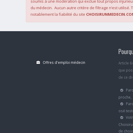
soumis à une modération qui exclue tout propos injurieu
du médecin. Aucun autre critère de filtrage n’est utilisé. T
notablement la fiabilité du site
CHOISIRUNMEDECIN.CO
Pourqu
Offres d'emploi médecin
Article 
que poss
de ce dro
Parc
proche,
Parc
osé test
Votr
Choisiru
de choi