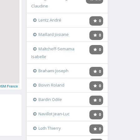
Claudine
Lentz André
0
Maillard Josiane
0
Maltcheff-Semama
0
Isabelle
Brahami Joseph
0
Boivin Roland
0
OSM France
Bardin Odile
0
Navillot Jean-Luc
0
Loth Thierry
0