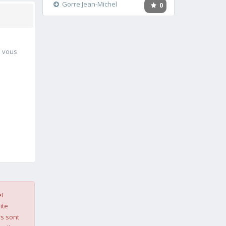
Gorre Jean-Michel
0
à vous
et
ite
s sont