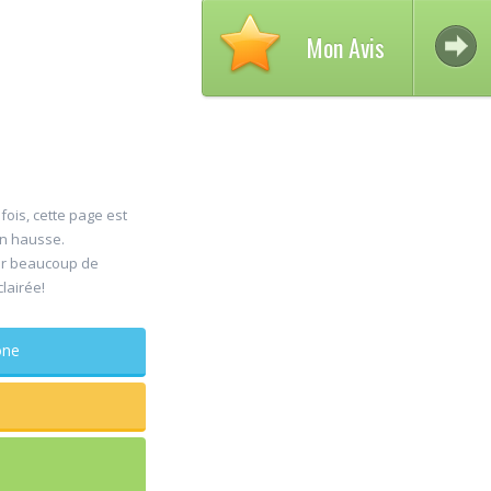
Mon Avis
fois, cette page est
en hausse.
A
er beaucoup de
09
clairée!
H
Aug
P
phone
Vaut le dét
!!
...lire plus