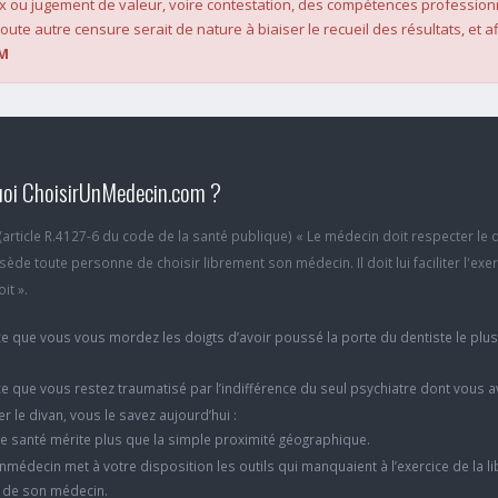
x ou jugement de valeur, voire contestation, des compétences profession
oute autre censure serait de nature à biaiser le recueil des résultats, et af
M
oi ChoisirUnMedecin.com ?
6 (article R.4127-6 du code de la santé publique) « Le médecin doit respecter le 
ède toute personne de choisir librement son médecin. Il doit lui faciliter l'exe
it ».
e que vous vous mordez les doigts d’avoir poussé la porte du dentiste le plu
e que vous restez traumatisé par l’indifférence du seul psychiatre dont vous 
er le divan, vous le savez aujourd’hui :
e santé mérite plus que la simple proximité géographique.
nmédecin met à votre disposition les outils qui manquaient à l’exercice de la li
x de son médecin.