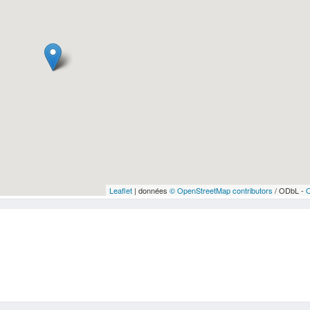
Leaflet
| données
© OpenStreetMap contributors
/ ODbL -