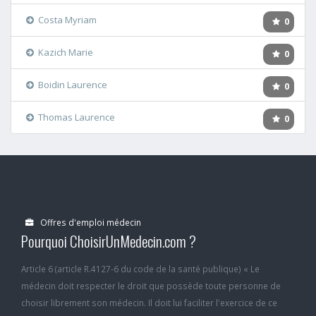
Costa Myriam
0
Kazich Marie
0
Boidin Laurence
0
Thomas Laurence
0
Offres d'emploi médecin
Pourquoi ChoisirUnMedecin.com ?
Article 6 (article R.4127-6 du code de la santé publique) « Le
médecin doit respecter le droit que possède toute personne de
choisir librement son médecin. Il doit lui faciliter l'exercice de ce