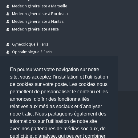
Medecin généraliste à Marseille
Medecin généraliste à Bordeaux
Medecin généraliste à Nantes
Medecin généraliste à Nice
Gynécoloque à Paris
Ophtalmologue à Paris
Dermatologue à Paris
Dentiste à Paris
En poursuivant votre navigation sur notre
site, vous acceptez l'installation et l'utilisation
de cookies sur votre poste. Les cookies nous
permettent de personnaliser le contenu et les
annonces, d'offrir des fonctionnalités
Copyright © 2026 . All Rights Reserved.
relatives aux médias sociaux et d'analyser
choisirunmedecin@gmail.com
notre trafic. Nous partageons également des
informations sur l'utilisation de notre site
Nous contacter
avec nos partenaires de médias sociaux, de
publicité et d'analyse, qui peuvent combiner