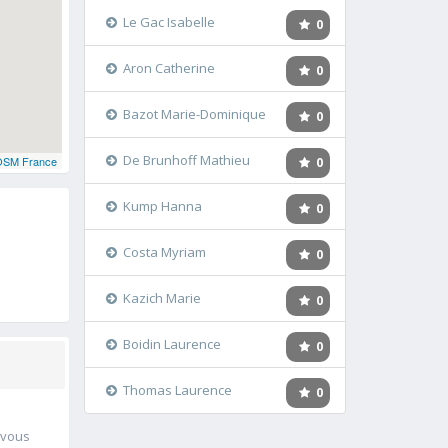
Le Gac Isabelle
0
Aron Catherine
0
Bazot Marie-Dominique
0
De Brunhoff Mathieu
OSM France
0
Kump Hanna
0
Costa Myriam
0
Kazich Marie
0
Boidin Laurence
0
Thomas Laurence
0
 vous