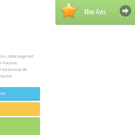
Mon Avis
ois, cette page est
en hausse.
er beaucoup de
30
clairée!
Jul
maxill
phone
Rapide e
sagesse
douleur
...lire pl