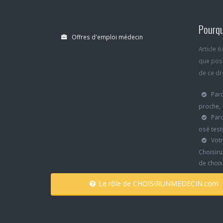
Pourqu
Offres d'emploi médecin
Article 
que poss
de ce dro
Parc
proche,
Parc
osé test
Votr
Choisiru
de choi
Le rôle de CHOISIRUNMEDECIN.com