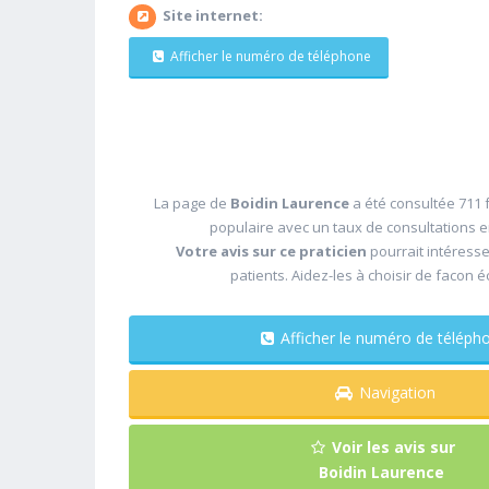
Site internet:
Afficher le numéro de téléphone
La page de
Boidin Laurence
a été consultée 711 f
populaire avec un taux de consultations 
Votre avis sur ce praticien
pourrait intéress
patients. Aidez-les à choisir de facon é
Afficher le numéro de télé
Navigation
Voir les avis sur
Boidin Laurence