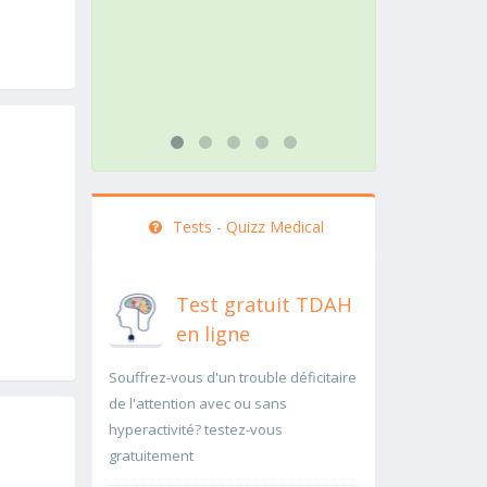
rapidement..Une auscultation de
rap
bas
...li
...lire plus
Tests - Quizz Medical
Test gratuit TDAH
en ligne
Souffrez-vous d'un trouble déficitaire
de l'attention avec ou sans
hyperactivité? testez-vous
gratuitement