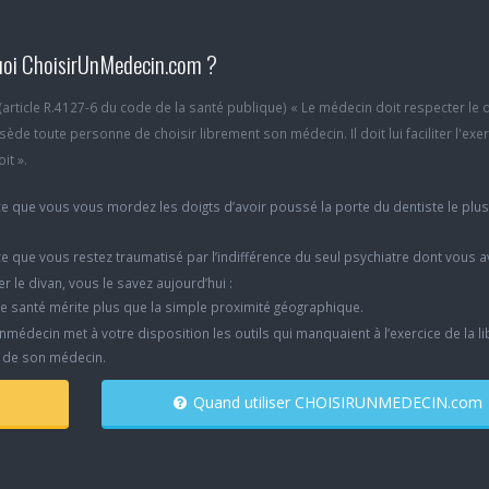
oi ChoisirUnMedecin.com ?
6 (article R.4127-6 du code de la santé publique) « Le médecin doit respecter le 
ède toute personne de choisir librement son médecin. Il doit lui faciliter l'exe
it ».
e que vous vous mordez les doigts d’avoir poussé la porte du dentiste le plu
e que vous restez traumatisé par l’indifférence du seul psychiatre dont vous 
er le divan, vous le savez aujourd’hui :
e santé mérite plus que la simple proximité géographique.
nmédecin met à votre disposition les outils qui manquaient à l’exercice de la li
x de son médecin.
Quand utiliser CHOISIRUNMEDECIN.com