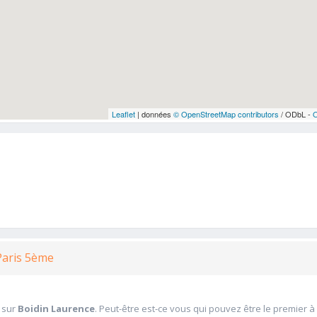
Leaflet
| données
© OpenStreetMap contributors
/ ODbL -
 Paris 5ème
 sur
Boidin Laurence
. Peut-être est-ce vous qui pouvez être le premier à