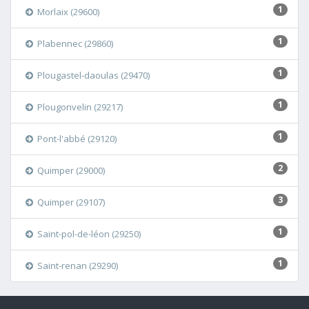
1
Morlaix (29600)
1
Plabennec (29860)
1
Plougastel-daoulas (29470)
1
Plougonvelin (29217)
1
Pont-l'abbé (29120)
2
Quimper (29000)
3
Quimper (29107)
1
Saint-pol-de-léon (29250)
1
Saint-renan (29290)