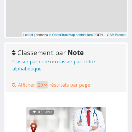
Leaflet
| données
© OpenStreetMap contributors
/ ODbL -
OSM France
Classement par
Note
Classer par note
ou
classer par ordre
alphabétique
Afficher
résultats par page
0
( 0 AVIS)
Voir