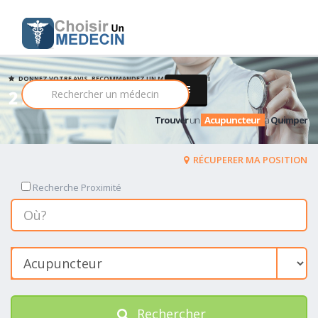
DONNEZ VOTRE AVIS, RECOMMANDEZ UN MEDECIN PARMI
2 Acupuncteur
Trouver
un
Acupuncteur
a
Quimper
RÉCUPERER MA POSITION
Recherche Proximité
Rechercher