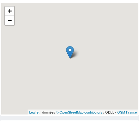
+
−
Leaflet
| données
© OpenStreetMap contributors
/ ODbL -
OSM France