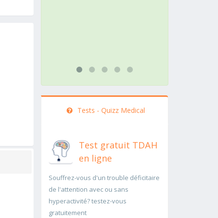
action doit être menée
pathologie
rapidement..Une auscultation de
rapidemen
bas
...lire plus
...lire plus
Tests - Quizz Medical
Test gratuit TDAH
en ligne
Souffrez-vous d'un trouble déficitaire
de l'attention avec ou sans
hyperactivité? testez-vous
gratuitement