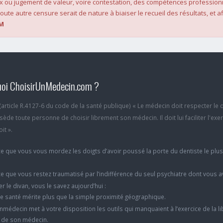
x ou jugement de valeur, voire contestation, des compétences profession
oute autre censure serait de nature à biaiser le recueil des résultats, et af
M
oi ChoisirUnMedecin.com ?
6 (article R.4127-6 du code de la santé publique) « Le médecin doit respecter le 
ède toute personne de choisir librement son médecin. Il doit lui faciliter l'exe
it ».
e que vous vous mordez les doigts d’avoir poussé la porte du dentiste le plu
e que vous restez traumatisé par l’indifférence du seul psychiatre dont vous 
er le divan, vous le savez aujourd’hui :
e santé mérite plus que la simple proximité géographique.
nmédecin met à votre disposition les outils qui manquaient à l’exercice de la li
x de son médecin.