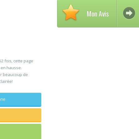
Mon Avis
52 fois, cette page
s en hausse.
Avis
er beaucoup de
30
clairée!
DEL
Jul
Chir
phone
maxillo-fa
Rapide et effi
sagesse extra
douleur
...lire plus