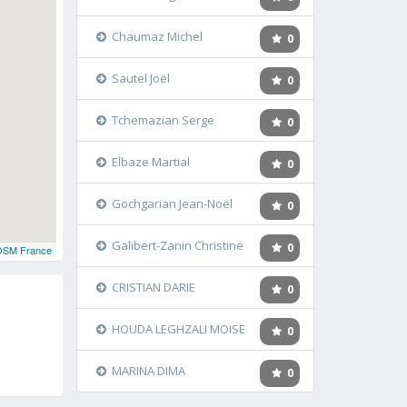
Chaumaz Michel
0
Sautel Joël
0
Tchemazian Serge
0
Elbaze Martial
0
Gochgarian Jean-Noël
0
Galibert-Zanin Christine
0
OSM France
CRISTIAN DARIE
0
HOUDA LEGHZALI MOISE
0
MARINA DIMA
0