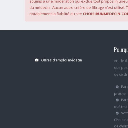
soumis à une modération qui exclue tout propos injurieu
du médecin. Aucun autre critère de filtrage n’est utilisé. T
notablement la fiabilité du site
CHOISIRUNMEDECIN.CO
Pourqu
Offres d'emploi médecin
Article 
que poss
de ce dro
Parc
proche,
Parc
osé test
Votr
Choisiru
de choi