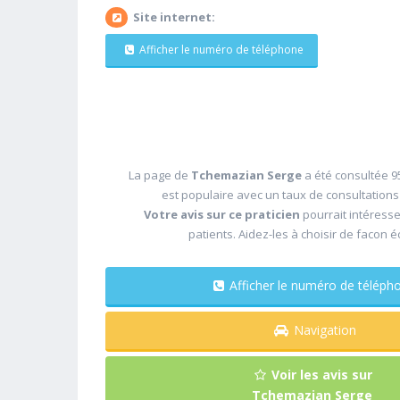
Site internet:
Afficher le numéro de téléphone
La page de
Tchemazian Serge
a été consultée 9
est populaire avec un taux de consultation
Votre avis sur ce praticien
pourrait intéress
patients. Aidez-les à choisir de facon é
Afficher le numéro de télé
Navigation
Voir les avis sur
Tchemazian Serge