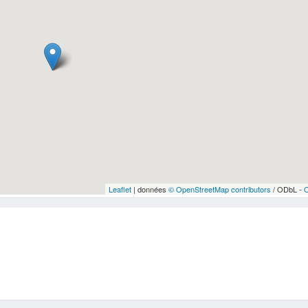
Leaflet
| données
© OpenStreetMap contributors
/ ODbL -