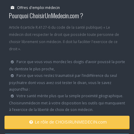
Offres d'emploi médecin
Pourquoi ChoisirUnMedecin.com ?
Article 6 (article R.4127-6 du code de la santé publique) « Le
médecin doit respecter le droit que possède toute personne de
choisir librement son médecin. Il doit lui faciliter l'exercice de ce
droit ».
Parce que vous vous mordez les doigts d’avoir poussé la porte
du dentiste le plus proche,
Parce que vous restez traumatisé par l’indifférence du seul
psychiatre dont vous avez osé tester le divan, vous le savez
aujourd’hui :
Votre santé mérite plus que la simple proximité géographique.
Choisirunmédecin met à votre disposition les outils qui manquaient
à l’exercice de la liberté de choix de son médecin.
Le rôle de CHOISIRUNMEDECIN.com