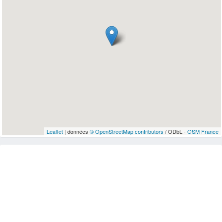
Leaflet
| données
© OpenStreetMap contributors
/ ODbL -
OSM France