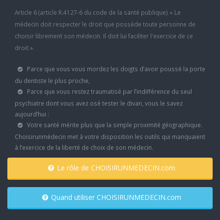
Article 6 (article R.4127-6 du code de la santé publique) « Le
médecin doit respecter le droit que possède toute personne de
choisir librement son médecin. Il doit lui faciliter l'exercice de ce
droit ».
Parce que vous vous mordez les doigts d’avoir poussé la porte
du dentiste le plus proche,
Parce que vous restez traumatisé par l’indifférence du seul
psychiatre dont vous avez osé tester le divan, vous le savez
aujourd’hui :
Votre santé mérite plus que la simple proximité géographique.
Choisirunmédecin met à votre disposition les outils qui manquaient
à l’exercice de la liberté de choix de son médecin.
Le rôle de CHOISIRUNMEDECIN.com
Quand utiliser CHOISIRUNMEDECIN.com