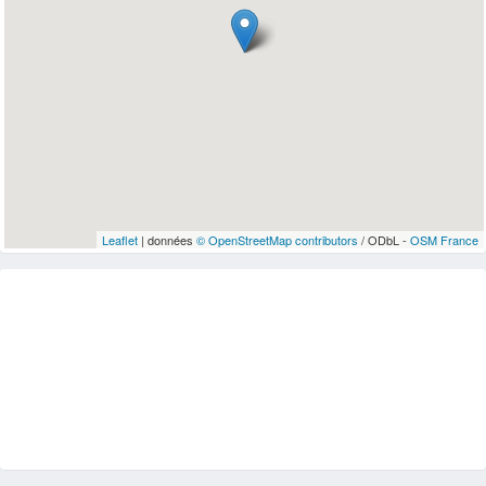
Leaflet
| données
© OpenStreetMap contributors
/ ODbL -
OSM France