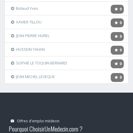
Bidaud Yves
0
XAVIER TILLOU
0
JEAN PIERRE HUREL
0
HUSSEIN TAHAN
0
SOPHIE LE TOQUIN BERNARD
0
JEAN MICHEL LEVEQUE
0
Offres d'emploi médecin
Pourquoi ChoisirUnMedecin.com ?