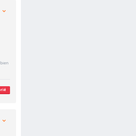
 bien
rié