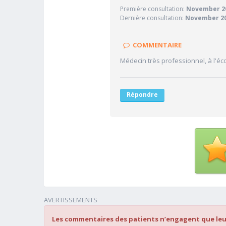
Première consultation:
November 2
10/10
Confiance accordée
Dernière consultation:
November 2
10/10
Sympathie
10/10
Clarté des informations médi
COMMENTAIRE
10/10
Délai pour obtenir un 1er RD
Médecin très professionnel, à l'é
10/10
Ponctualité/Temps en salle d
Répondre
AVERTISSEMENTS
Les commentaires des patients n’engagent que leu