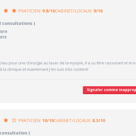
PRATICIEN:
9.8/10
CABINET/LOCAUX:
9/10
8/10
9/10
2 consultations )
CABINET/LOCAUX
2019
10/10
Desserte par les transports en commun
019
7/10
Stationnements alentours
10/10
cales délivrées
Agréabilité des locaux
V
colau pour une chirurgie au laser de la myopie, il a su être rassurant et m'a
 à la clinique et maintenant J'en suis très content!
'attente/Retard
Signaler comme inapprop
PRATICIEN:
10/10
CABINET/LOCAUX:
8.3/10
/10
8.3/10
 consultation )
CABINET/LOCAUX