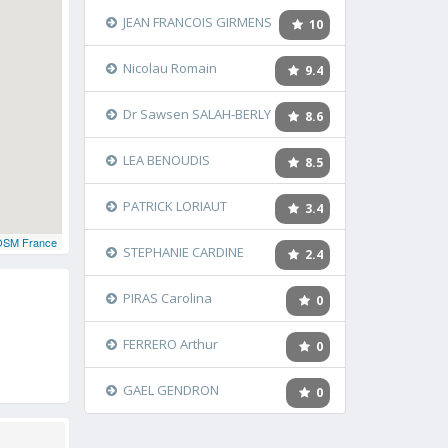
JEAN FRANCOIS GIRMENS
10
Nicolau Romain
9.4
Dr Sawsen SALAH-BERLY
8.6
LEA BENOUDIS
8.5
PATRICK LORIAUT
3.4
OSM France
STEPHANIE CARDINE
2.4
PIRAS Carolina
0
FERRERO Arthur
0
GAEL GENDRON
0