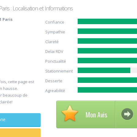
is : Localisation et Informations
1 Paris
Confiance
Sympathie
Clareté
Delai RDV
Ponctualité
Avis su
Stationnement
30
DELCAM
Desserte
ois, cette page est
Jul
Chirurg
en hausse.
Agreabilité
maxillo-facia
er beaucoup de
clairée!
Rapide et efficace
Mon Avis
sagesse extraites
phone
douleur
...lire plus