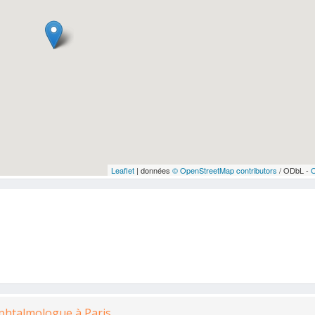
Leaflet
| données
© OpenStreetMap contributors
/ ODbL -
Ophtalmologue à Paris