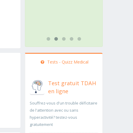
rapidement..Une auscultation de
rapidement p
bas
...lire plus
...lire plus
Tests - Quizz Medical
Test gratuit TDAH
en ligne
Souffrez-vous d'un trouble déficitaire
de l'attention avec ou sans
hyperactivité? testez-vous
gratuitement