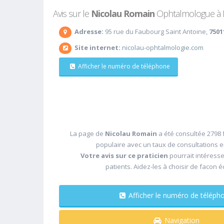
Avis sur le
Nicolau Romain
Ophtalmologue à Par
Adresse:
95 rue du Faubourg Saint Antoine,
7501
Site internet:
nicolau-ophtalmologie.com
Afficher le numéro de téléphone
La page de
Nicolau Romain
a été consultée 2798 f
populaire avec un taux de consultations 
Votre avis sur ce praticien
pourrait intéress
patients. Aidez-les à choisir de facon é
Afficher le numéro de télé
Navigation