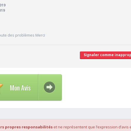
019
9/10
Desserte par les transports en commun
019
7/10
Stationnements alentours
9/10
cales délivrées
Agréabilité des locaux
V
coute des problèmes Merci
'attente/Retard
Signaler comme inapprop
Mon Avis
rs propres responsabilités
et ne représentent que l’expression d’avis 