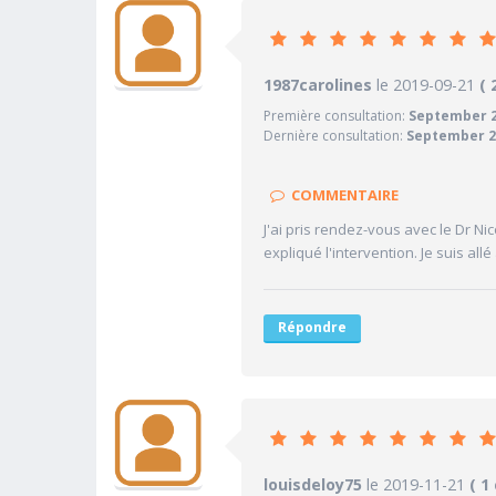
9.
1987carolines
le 2019-09-21
PRATICIEN
( 
Première consultation:
September 
10/10
Confiance accordée
Dernière consultation:
September 2
10/10
Sympathie
10/10
Clarté des informations médi
COMMENTAIRE
10/10
Délai pour obtenir un 1er RD
J'ai pris rendez-vous avec le Dr Ni
9/10
expliqué l'intervention. Je suis allé
Ponctualité/Temps en salle d
Répondre
10
louisdeloy75
le 2019-11-21
PRATICIEN
( 1