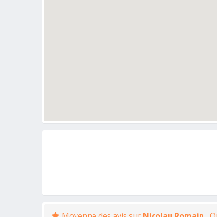
Moyenne des avis sur
Nicolau Romain
, 