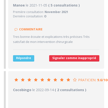
9.2/10
Manoe
le 2021-11-05
PRATICIEN
( 5 consultations )
Première consultation:
November 2021
10/10
Confiance accordée
Dernière consultation:
O
10/10
Sympathie
10/10
Clarté des informations médicales délivrées
COMMENTAIRE
7/10
Délai pour obtenir un 1er RDV
Tres bonne écoute et explications très précises Très
9/10
satisfait de mon intervention chirurgicale
Ponctualité/Temps en salle d'attente/Retard
5/10
CABINET/LOCAUX
5/10
Desserte par les transports en commun
Répondre
Signaler comme inapproprié
5/10
Stationnements alentours
5/10
Agréabilité des locaux
PRATICIEN:
9.6/10
9.6/10
Cocobingo
le 2022-09-14
PRATICIEN
( 2 consultations )
10/10
Confiance accordée
10/10
Sympathie