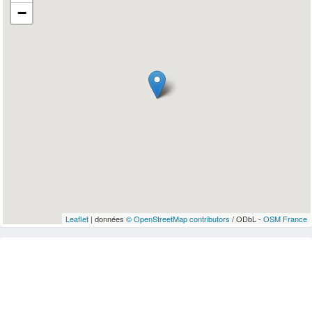
−
Leaflet
| données
© OpenStreetMap contributors
/ ODbL -
OSM France