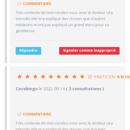
COMMENTAIRE
10/10
Clarté des informations médicales délivrées
Très contente de mon rendez-vous avec le docteur Léa
10/10
Délai pour obtenir un 1er RDV
bénodis elle m'a expliqué des choses que d'autres
8/10
Ponctualité/Temps en salle d'attente/Retard
médecins m'ont pas expliqué un grand merci pour sa
7.7/10
CABINET/LOCAUX
gentillesse
8/10
Desserte par les transports en commun
5/10
Stationnements alentours
Répondre
Signaler comme inapproprié
10/10
Agréabilité des locaux
PRATICIEN:
9.6/10
9.6/10
Cocobingo
le 2022-09-14
PRATICIEN
( 2 consultations )
10/10
Confiance accordée
10/10
Sympathie
COMMENTAIRE
10/10
Clarté des informations médicales délivrées
Très contente de mon rendez-vous avec le docteur Léa
10/10
Délai pour obtenir un 1er RDV
bénodis elle m'a expliqué des choses que d'autres