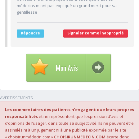
8/10
Ponctualité/Temps en salle d'attente/Retard
médecins m'ont pas expliqué un grand merci pour sa
7.7/10
CABINET/LOCAUX
gentillesse
8/10
Desserte par les transports en commun
5/10
Stationnements alentours
Répondre
Signaler comme inapproprié
10/10
Agréabilité des locaux
Mon Avis
AVERTISSEMENTS
Les commentaires des patients n’engagent que leurs propres
responsabilités
et ne représentent que l’expression d’avis et
d’opinions de l’usager, dans toute sa subjectivité. Ils ne peuvent être
assimilés ni à un jugement ni à une publicité exprimée par le site
« choisirunmédecin.com »
CHOISIRUNMEDECIN.COM
écarte donc