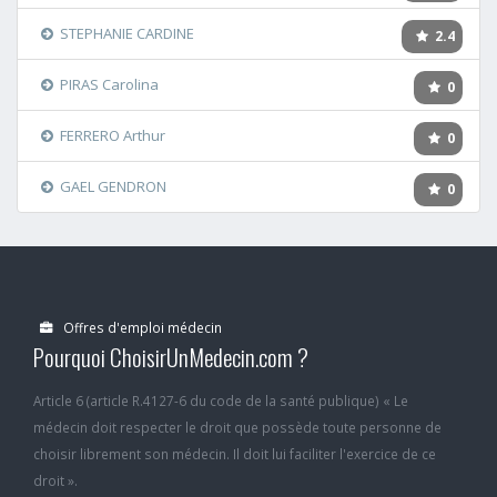
STEPHANIE CARDINE
2.4
PIRAS Carolina
0
FERRERO Arthur
0
GAEL GENDRON
0
Offres d'emploi médecin
Pourquoi ChoisirUnMedecin.com ?
Article 6 (article R.4127-6 du code de la santé publique) « Le
médecin doit respecter le droit que possède toute personne de
choisir librement son médecin. Il doit lui faciliter l'exercice de ce
droit ».