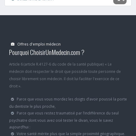
Offres d'emploi médecin
Pourquoi ChoisirUnMedecin.com ?
Article 6 (article R.4127-6 du code de la santé publique) « Le
médecin doit respecter le droit que possède toute personne de
choisir librement son médecin. Il doit lui faciliter l'exercice de ce
droit ».
Parce que vous vous mordez les doigts d’avoir poussé la porte
du dentiste le plus proche,
Parce que vous restez traumatisé par l’indifférence du seul
psychiatre dont vous avez osé tester le divan, vous le savez
aujourd’hui :
Votre santé mérite plus que la simple proximité géographique.