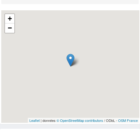
+
−
Leaflet
| données
© OpenStreetMap contributors
/ ODbL -
OSM France