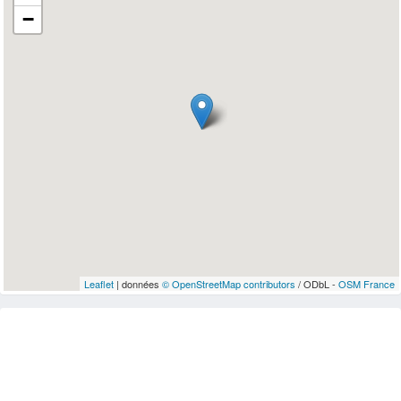
−
Leaflet
| données
© OpenStreetMap contributors
/ ODbL -
OSM France