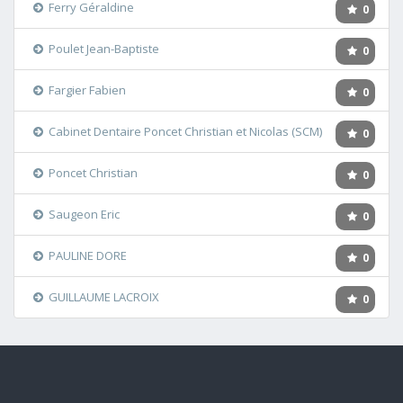
Ferry Géraldine
0
Poulet Jean-Baptiste
0
Fargier Fabien
0
Cabinet Dentaire Poncet Christian et Nicolas (SCM)
0
Poncet Christian
0
Saugeon Eric
0
PAULINE DORE
0
GUILLAUME LACROIX
0