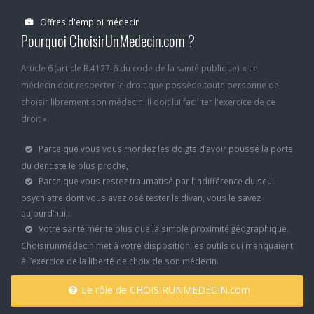
Offres d'emploi médecin
Pourquoi ChoisirUnMedecin.com ?
Article 6 (article R.4127-6 du code de la santé publique) « Le
médecin doit respecter le droit que possède toute personne de
choisir librement son médecin. Il doit lui faciliter l'exercice de ce
droit ».
Parce que vous vous mordez les doigts d’avoir poussé la porte
du dentiste le plus proche,
Parce que vous restez traumatisé par l’indifférence du seul
psychiatre dont vous avez osé tester le divan, vous le savez
aujourd’hui :
Votre santé mérite plus que la simple proximité géographique.
Choisirunmédecin met à votre disposition les outils qui manquaient
à l’exercice de la liberté de choix de son médecin.
Le rôle de CHOISIRUNMEDECIN.com