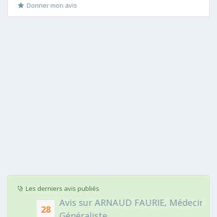
Donner mon avis
Les derniers avis publiés
Avis sur ARNAUD FAURIE, Médecin
28
Généraliste