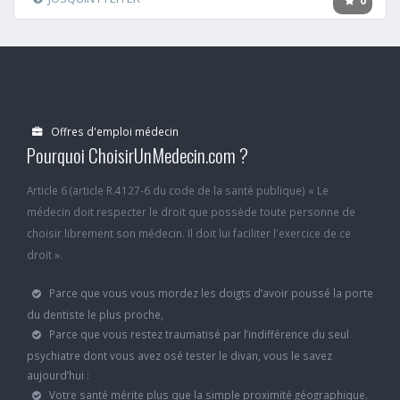
0
Offres d'emploi médecin
Pourquoi ChoisirUnMedecin.com ?
Article 6 (article R.4127-6 du code de la santé publique) « Le
médecin doit respecter le droit que possède toute personne de
choisir librement son médecin. Il doit lui faciliter l'exercice de ce
droit ».
Parce que vous vous mordez les doigts d’avoir poussé la porte
du dentiste le plus proche,
Parce que vous restez traumatisé par l’indifférence du seul
psychiatre dont vous avez osé tester le divan, vous le savez
aujourd’hui :
Votre santé mérite plus que la simple proximité géographique.