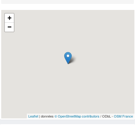
+
−
Leaflet
| données
© OpenStreetMap contributors
/ ODbL -
OSM France