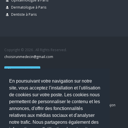
Ophtalmologue à Paris
Dermatologue à Paris
Dentiste à Paris
Copyright © 2026 . All Rights Reserved.
choisirunmedecin@gmail.com
Nous contacter
En poursuivant votre navigation sur notre
Accueil
site, vous acceptez l'installation et l'utilisation
Blog
de cookies sur votre poste. Les cookies nous
Mon compte
permettent de personnaliser le contenu et les
Dernier avis : PASCAL DELCAMPE, Chirurgien maxillo-faciale à Arpajon
annonces, d'offrir des fonctionnalités
Mentions légales
relatives aux médias sociaux et d'analyser
Politique de confidentialité
notre trafic. Nous partageons également des