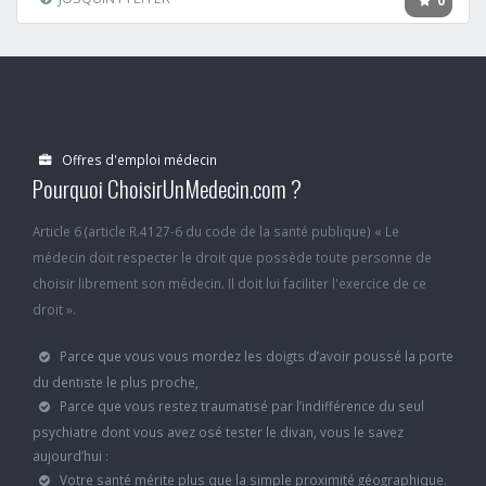
0
Offres d'emploi médecin
Pourquoi ChoisirUnMedecin.com ?
Article 6 (article R.4127-6 du code de la santé publique) « Le
médecin doit respecter le droit que possède toute personne de
choisir librement son médecin. Il doit lui faciliter l'exercice de ce
droit ».
Parce que vous vous mordez les doigts d’avoir poussé la porte
du dentiste le plus proche,
Parce que vous restez traumatisé par l’indifférence du seul
psychiatre dont vous avez osé tester le divan, vous le savez
aujourd’hui :
Votre santé mérite plus que la simple proximité géographique.