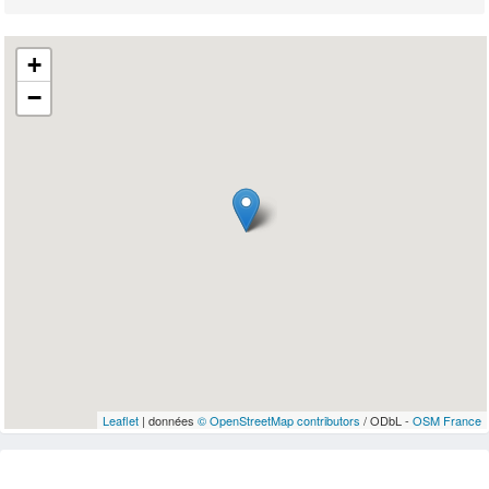
+
−
Leaflet
| données
© OpenStreetMap contributors
/ ODbL -
OSM France