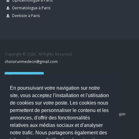
Ophtalmologue à Paris
Dermatologue à Paris
Dentiste à Paris
Copyright © 2026 . All Rights Reserved.
choisirunmedecin@gmail.com
Nous contacter
En poursuivant votre navigation sur notre
Accueil
site, vous acceptez l'installation et l'utilisation
Blog
de cookies sur votre poste. Les cookies nous
Mon compte
permettent de personnaliser le contenu et les
Dernier avis : PASCAL DELCAMPE, Chirurgien maxillo-faciale à Arpajon
annonces, d'offrir des fonctionnalités
Mentions légales
relatives aux médias sociaux et d'analyser
Politique de confidentialité
notre trafic. Nous partageons également des