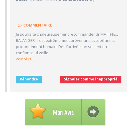
10/10
Confiance accordée
10/10
Sympathie
COMMENTAIRE
10/10
Clarté des informations médicales délivrées
Je souhaite chaleureusement recommander dr MATTHIEU
10/10
Délai pour obtenir un 1er RDV
BALANGER. Il est extrêmement prévenant, accueillant et
10/10
Ponctualité/Temps en salle d'attente/Retard
profondément humain. Dès l’arrivée, on se sent en
confiance : il veille
10/10
CABINET/LOCAUX
voir plus...
10/10
Desserte par les transports en commun
10/10
Stationnements alentours
Répondre
Signaler comme inapproprié
10/10
Agréabilité des locaux
Mon Avis