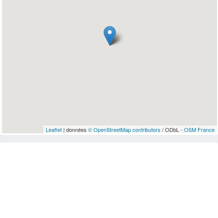
Leaflet
| données
© OpenStreetMap contributors
/ ODbL -
OSM France