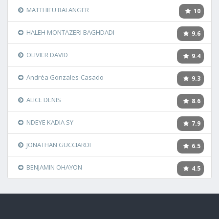
MATTHIEU BALANGER
10
HALEH MONTAZERI BAGHDADI
9.6
OLIVIER DAVID
9.4
Andréa Gonzales-Casado
9.3
ALICE DENIS
8.6
NDEYE KADIA SY
7.9
JONATHAN GUCCIARDI
6.5
BENJAMIN OHAYON
4.5