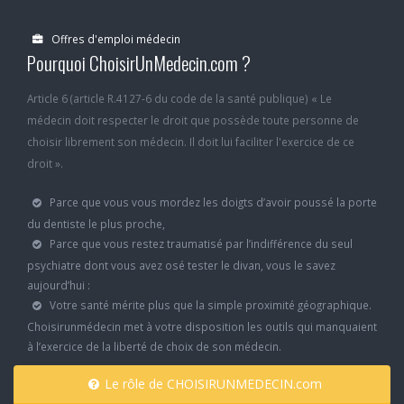
Offres d'emploi médecin
Pourquoi ChoisirUnMedecin.com ?
Article 6 (article R.4127-6 du code de la santé publique) « Le
médecin doit respecter le droit que possède toute personne de
choisir librement son médecin. Il doit lui faciliter l'exercice de ce
droit ».
Parce que vous vous mordez les doigts d’avoir poussé la porte
du dentiste le plus proche,
Parce que vous restez traumatisé par l’indifférence du seul
psychiatre dont vous avez osé tester le divan, vous le savez
aujourd’hui :
Votre santé mérite plus que la simple proximité géographique.
Choisirunmédecin met à votre disposition les outils qui manquaient
à l’exercice de la liberté de choix de son médecin.
Le rôle de CHOISIRUNMEDECIN.com