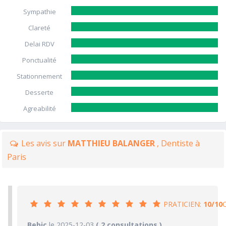
Sympathie
Clareté
Delai RDV
Ponctualité
Stationnement
Desserte
Agreabilité
Les avis sur
MATTHIEU BALANGER
, Dentiste à
Paris
PRATICIEN:
10/10
10/10
Bebic
le 2025-12-03
PRATICIEN
( 2 consultations )