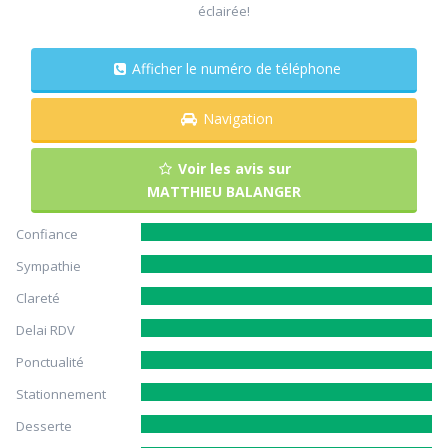
éclairée!
Afficher le numéro de téléphone
Navigation
Voir les avis sur
MATTHIEU BALANGER
Confiance
Sympathie
Clareté
Delai RDV
Ponctualité
Stationnement
Desserte