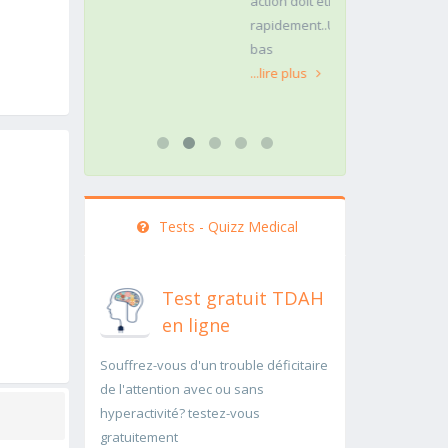
action doit être menée
pathologie rar
rapidement..Une auscultation de
rapidement p
bas
...lire plus
...lire plus
Tests - Quizz Medical
Test gratuit TDAH
en ligne
Souffrez-vous d'un trouble déficitaire
de l'attention avec ou sans
hyperactivité? testez-vous
gratuitement