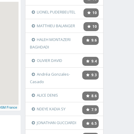
LIONEL PUDERBEUTEL
10
MATTHIEU BALANGER
10
HALEH MONTAZERI
9.6
BAGHDADI
OLIVIER DAVID
9.4
Andréa Gonzales-
9.3
Casado
ALICE DENIS
8.6
OSM France
NDEYE KADIA SY
7.9
JONATHAN GUCCIARDI
6.5