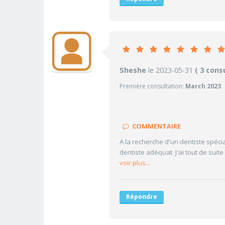
10
Sheshe
le 2023-05-31
PRATICIEN
( 3 cons
Première consultation:
March 2023
10/10
Confiance accordée
10/10
Sympathie
10/10
Clarté des informations médi
COMMENTAIRE
10/10
Délai pour obtenir un 1er RD
A la recherche d'un dentiste spécia
10/10
Ponctualité/Temps en salle d
dentiste adéquat. J'ai tout de suit
voir plus...
Répondre