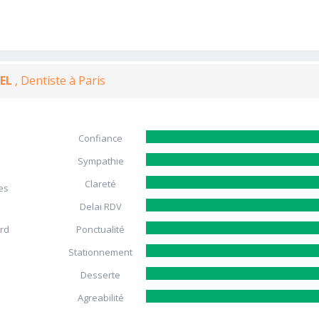
TEL
, Dentiste à Paris
Confiance
Sympathie
Clareté
es
Delai RDV
ard
Ponctualité
Stationnement
Desserte
Agreabilité