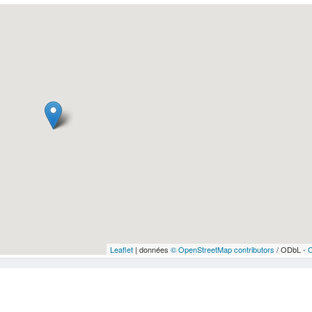
Leaflet
| données
© OpenStreetMap contributors
/ ODbL -