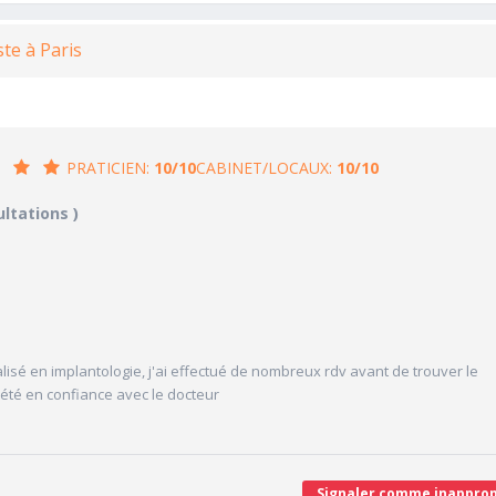
ste à Paris
PRATICIEN:
10/10
CABINET/LOCAUX:
10/10
/10
10/10
ultations )
CABINET/LOCAUX
10/10
Desserte par les transports en commun
10/10
Stationnements alentours
10/10
cales délivrées
Agréabilité des locaux
V
lisé en implantologie, j'ai effectué de nombreux rdv avant de trouver le
'attente/Retard
e été en confiance avec le docteur
Signaler comme inapprop