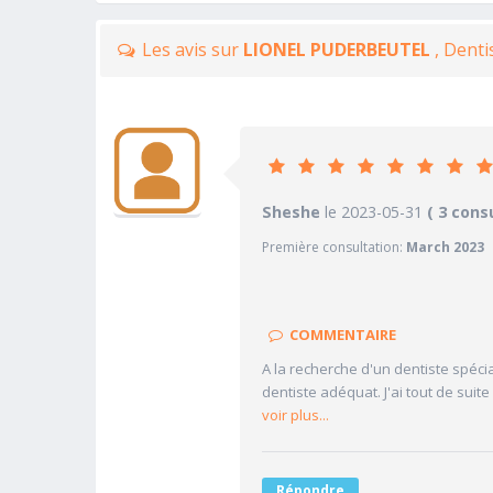
Les avis sur
LIONEL PUDERBEUTEL
, Denti
10
Sheshe
le 2023-05-31
PRATICIEN
( 3 cons
Première consultation:
March 2023
10/10
Confiance accordée
10/10
Sympathie
10/10
Clarté des informations médi
COMMENTAIRE
10/10
Délai pour obtenir un 1er RD
A la recherche d'un dentiste spécia
10/10
Ponctualité/Temps en salle d
dentiste adéquat. J'ai tout de suit
voir plus...
Répondre