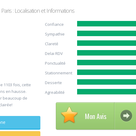
Paris : Localisation et Informations
Confiance
Sympathie
Clareté
Delai RDV
Ponctualité
Avis su
Stationnement
30
DELCAM
Desserte
e 1103 fois, cette
Jul
Chirurg
ons en hausse.
Agreabilité
maxillo-facia
er beaucoup de
clairée!
Rapide et efficace
Mon Avis
sagesse extraites
phone
douleur
...lire plus