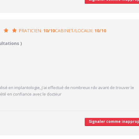
PRATICIEN:
10/10
CABINET/LOCAUX:
10/10
/10
10/10
ultations )
CABINET/LOCAUX
10/10
Desserte par les transports en commun
10/10
Stationnements alentours
10/10
cales délivrées
Agréabilité des locaux
V
lisé en implantologie, j'ai effectué de nombreux rdv avant de trouver le
'attente/Retard
e été en confiance avec le docteur
Signaler comme inapprop