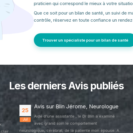
praticien qui correspond le mieux à votre situati
Que ce soit pour un bilan de santé, un suivi de 
contrôle, réservez en toute confiance un rende
Trouver un spécialiste pour un bilan de santé
Les derniers Avis publiés
Avis sur Blin Jérome, Neurologue
25
Aidé d'une assistante , le Dr Blin a examiné
Jul
avec grand soin le comportement
x
neurologique, cérébral, de la patiente mon épouse. A
clair