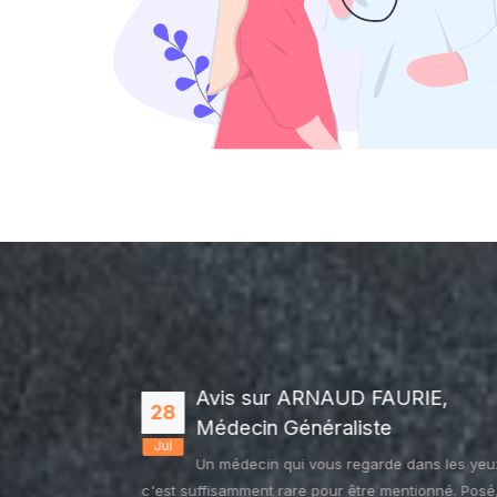
AMPE,
Avis sur ARNAUD FAURIE,
28
e
Médecin Généraliste
Jul
agesse
Un médecin qui vous regarde dans les yeu
c'est suffisamment rare pour être mentionné. Posé,