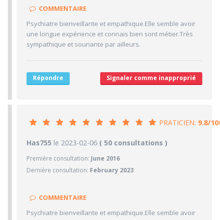
10/10
Clarté des informations médicales délivrées
COMMENTAIRE
9/10
Délai pour obtenir un 1er RDV
Psychiatre bienveillante et empathique.Elle semble avoir
10/10
Ponctualité/Temps en salle d'attente/Retard
une longue expérience et connais bien sont métier.Très
9.3/10
sympathique et souriante par ailleurs.
CABINET/LOCAUX
9/10
Desserte par les transports en commun
9/10
Stationnements alentours
Répondre
Signaler comme inapproprié
10/10
Agréabilité des locaux
PRATICIEN:
9.8/10
9.8/10
Has755
le 2023-02-06
PRATICIEN
( 50 consultations )
Première consultation:
June 2016
10/10
Confiance accordée
Dernière consultation:
February 2023
10/10
Sympathie
10/10
Clarté des informations médicales délivrées
COMMENTAIRE
9/10
Délai pour obtenir un 1er RDV
Psychiatre bienveillante et empathique.Elle semble avoir
10/10
Ponctualité/Temps en salle d'attente/Retard