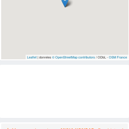
Leaflet
| données
© OpenStreetMap contributors
/ ODbL -
OSM France