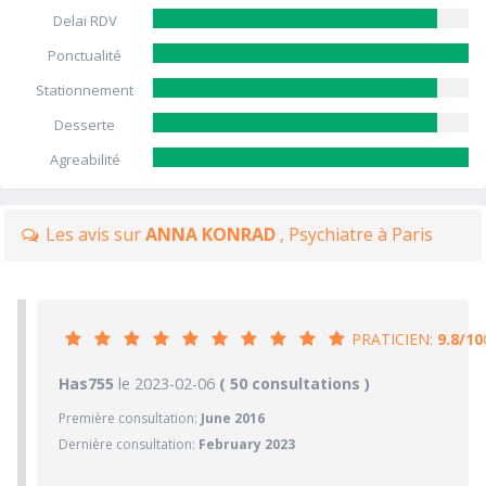
Delai RDV
Ponctualité
Stationnement
Desserte
Agreabilité
Les avis sur
ANNA KONRAD
, Psychiatre à Paris
PRATICIEN:
9.8/10
9.8/10
Has755
le 2023-02-06
PRATICIEN
( 50 consultations )
Première consultation:
June 2016
10/10
Confiance accordée
Dernière consultation:
February 2023
10/10
Sympathie