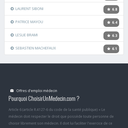
LAURENT SIBONI
6.8
PATRICE MAYOU
6.4
LESLIE BRAMI
6.3
SEBASTIEN MACHEFAUX
6.1
Offres d'emploi médecin
Pourquoi ChoisirUnMedecin.com ?
Article 6 (article R.4127-6 du code de la santé publique) « Le
médecin doit respecter le droit que possède toute personne de
choisir librement son médecin. Il doit lui faciliter l'exercice de ce