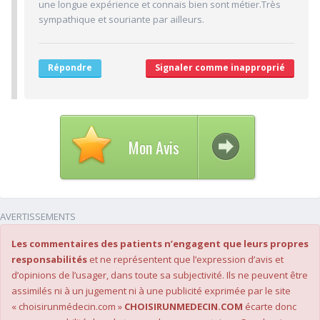
une longue expérience et connais bien sont métier.Très
9.3/10
sympathique et souriante par ailleurs.
CABINET/LOCAUX
9/10
Desserte par les transports en commun
9/10
Stationnements alentours
Répondre
Signaler comme inapproprié
10/10
Agréabilité des locaux
Mon Avis
AVERTISSEMENTS
Les commentaires des patients n’engagent que leurs propres
responsabilités
et ne représentent que l’expression d’avis et
d’opinions de l’usager, dans toute sa subjectivité. Ils ne peuvent être
assimilés ni à un jugement ni à une publicité exprimée par le site
« choisirunmédecin.com »
CHOISIRUNMEDECIN.COM
écarte donc