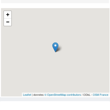
+
−
Leaflet
| données
© OpenStreetMap contributors
/ ODbL -
OSM France