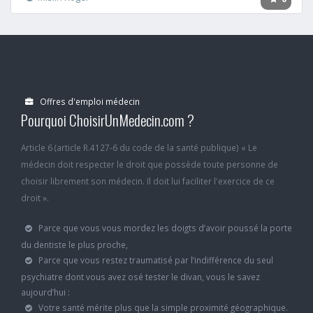
Offres d'emploi médecin
Pourquoi ChoisirUnMedecin.com ?
Article 6 (article R.4127-6 du code de la santé publique) « Le
médecin doit respecter le droit que possède toute personne de
choisir librement son médecin. Il doit lui faciliter l'exercice de ce
droit ».
Parce que vous vous mordez les doigts d’avoir poussé la porte
du dentiste le plus proche,
Parce que vous restez traumatisé par l’indifférence du seul
psychiatre dont vous avez osé tester le divan, vous le savez
aujourd’hui :
Votre santé mérite plus que la simple proximité géographique.