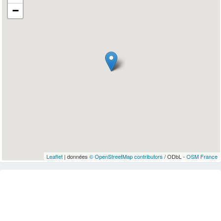
−
Leaflet
| données
© OpenStreetMap contributors
/ ODbL -
OSM France