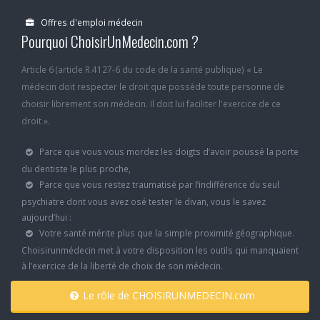
Offres d'emploi médecin
Pourquoi ChoisirUnMedecin.com ?
Article 6 (article R.4127-6 du code de la santé publique) « Le
médecin doit respecter le droit que possède toute personne de
choisir librement son médecin. Il doit lui faciliter l'exercice de ce
droit ».
Parce que vous vous mordez les doigts d’avoir poussé la porte
du dentiste le plus proche,
Parce que vous restez traumatisé par l’indifférence du seul
psychiatre dont vous avez osé tester le divan, vous le savez
aujourd’hui :
Votre santé mérite plus que la simple proximité géographique.
Choisirunmédecin met à votre disposition les outils qui manquaient
à l’exercice de la liberté de choix de son médecin.
Le rôle de CHOISIRUNMEDECIN.com