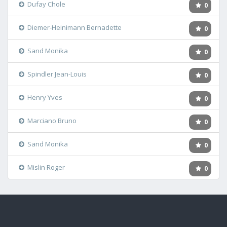
Dufay Chole
0
Diemer-Heinimann Bernadette
0
Sand Monika
0
Spindler Jean-Louis
0
Henry Yves
0
Marciano Bruno
0
Sand Monika
0
Mislin Roger
0