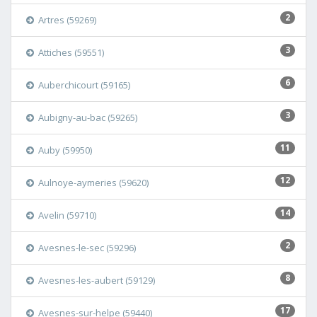
2
Artres (59269)
3
Attiches (59551)
6
Auberchicourt (59165)
3
Aubigny-au-bac (59265)
11
Auby (59950)
12
Aulnoye-aymeries (59620)
14
Avelin (59710)
2
Avesnes-le-sec (59296)
8
Avesnes-les-aubert (59129)
17
Avesnes-sur-helpe (59440)