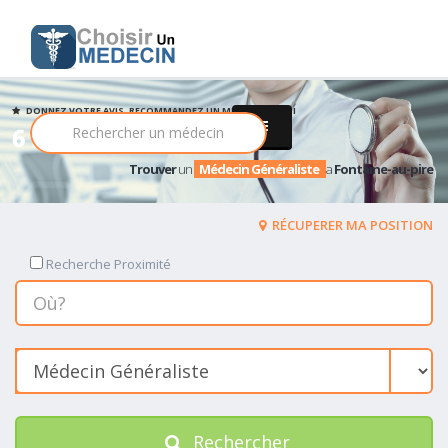
DONNEZ VOTRE AVIS, RECOMMANDEZ UN MEDECIN PARMI
6 Médecin Généraliste
Trouver
un
Médecin Généraliste
a
Fontaine-au-pire
RÉCUPERER MA POSITION
Recherche Proximité
Rechercher