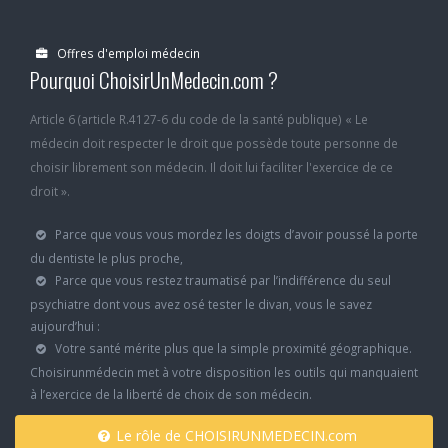
Offres d'emploi médecin
Pourquoi ChoisirUnMedecin.com ?
Article 6 (article R.4127-6 du code de la santé publique) « Le
médecin doit respecter le droit que possède toute personne de
choisir librement son médecin. Il doit lui faciliter l'exercice de ce
droit ».
Parce que vous vous mordez les doigts d’avoir poussé la porte
du dentiste le plus proche,
Parce que vous restez traumatisé par l’indifférence du seul
psychiatre dont vous avez osé tester le divan, vous le savez
aujourd’hui :
Votre santé mérite plus que la simple proximité géographique.
Choisirunmédecin met à votre disposition les outils qui manquaient
à l’exercice de la liberté de choix de son médecin.
Le rôle de CHOISIRUNMEDECIN.com