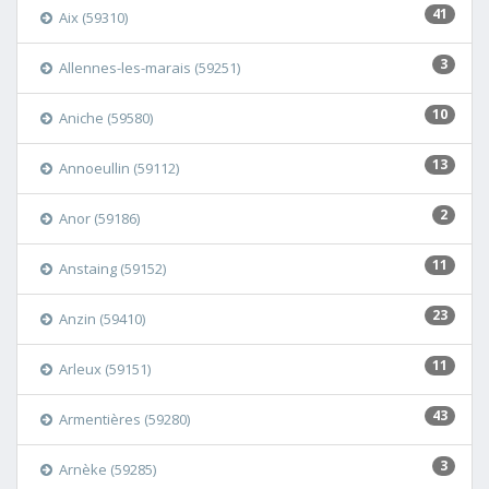
41
Aix (59310)
3
Allennes-les-marais (59251)
10
Aniche (59580)
13
Annoeullin (59112)
2
Anor (59186)
11
Anstaing (59152)
23
Anzin (59410)
11
Arleux (59151)
43
Armentières (59280)
3
Arnèke (59285)