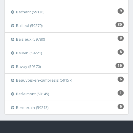
9
Bachant (59138)
30
Bailleul (59270)
8
Baisieux (59780)
8
Bauvin (59221)
16
Bavay (59570)
6
Beauvois-en-cambrésis (59157)
1
Berlaimont (59145)
6
Bermerain (59213)