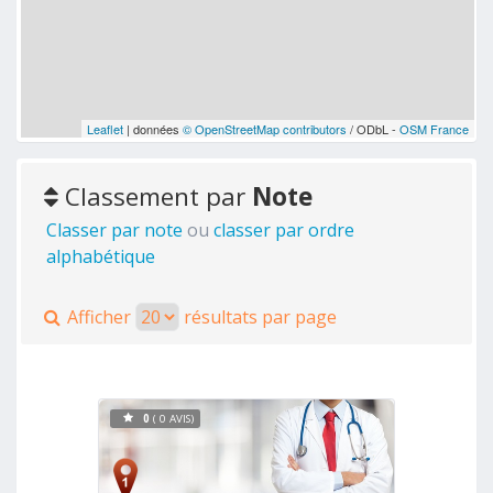
Leaflet
| données
© OpenStreetMap contributors
/ ODbL -
OSM France
Classement par
Note
Classer par note
ou
classer par ordre
alphabétique
Afficher
résultats par page
0
( 0 AVIS)
Voir