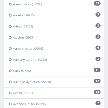
43
Armentières (59280)
3
Arnèke (59285)
2
Artres (59269)
3
Attiches (59551)
6
Auberchicourt (59165)
3
Aubigny-au-bac (59265)
11
Auby (59950)
12
Aulnoye-aymeries (59620)
14
Avelin (59710)
2
Avesnes-le-sec (59296)