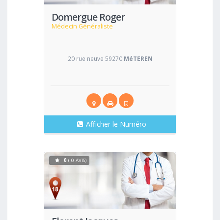
Domergue Roger
Médecin Généraliste
20 rue neuve 59270
MéTEREN
Afficher le Numéro
0
( 0 AVIS)
Voir