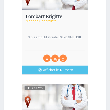
Lombart Brigitte
Médecin Généraliste
9 bis arnould straete 59270
BAILLEUL
Afficher le Numéro
0
( 0 AVIS)
Voir