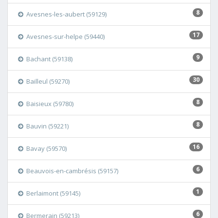
8
Avesnes-les-aubert (59129)
17
Avesnes-sur-helpe (59440)
9
Bachant (59138)
30
Bailleul (59270)
8
Baisieux (59780)
8
Bauvin (59221)
16
Bavay (59570)
6
Beauvois-en-cambrésis (59157)
1
Berlaimont (59145)
6
Bermerain (59213)