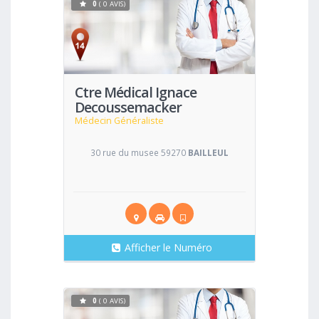
0
( 0 AVIS)
Voir
Ctre Médical Ignace
Decoussemacker
Médecin Généraliste
30 rue du musee 59270
BAILLEUL
Afficher le Numéro
0
( 0 AVIS)