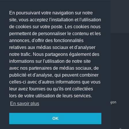
Dermatologue à Paris
Dentiste à Paris
En poursuivant votre navigation sur notre
site, vous acceptez l'installation et l'utilisation
de cookies sur votre poste. Les cookies nous
permettent de personnaliser le contenu et les
annonces, d'offrir des fonctionnalités
Copyright © 2026 . All Rights Reserved.
relatives aux médias sociaux et d'analyser
choisirunmedecin@gmail.com
notre trafic. Nous partageons également des
informations sur l'utilisation de notre site
Nous contacter
avec nos partenaires de médias sociaux, de
publicité et d'analyse, qui peuvent combiner
Accueil
celles-ci avec d'autres informations que vous
Blog
leur avez fournies ou qu'ils ont collectées
Mon compte
lors de votre utilisation de leurs services.
Dernier avis : PASCAL DELCAMPE, Chirurgien maxillo-faciale à Arpajon
En savoir plus
Mentions légales
Politique de confidentialité
OK