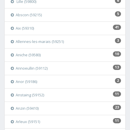
6
Lille (59800)
5
Abscon (59215)
41
Aix (59310)
3
Allennes-les-marais (59251)
10
Aniche (59580)
13
Annoeullin (59112)
2
Anor (59186)
11
Anstaing (59152)
23
Anzin (59410)
11
Arleux (59151)