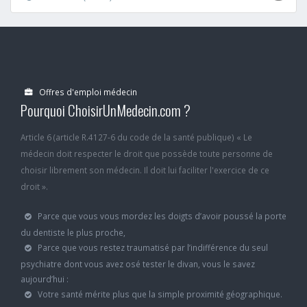
Offres d'emploi médecin
Pourquoi ChoisirUnMedecin.com ?
Article 6 (article R.4127-6 du code de la santé publique) « Le
médecin doit respecter le droit que possède toute personne de
choisir librement son médecin. Il doit lui faciliter l'exercice de ce
droit ».
Parce que vous vous mordez les doigts d’avoir poussé la porte
du dentiste le plus proche,
Parce que vous restez traumatisé par l’indifférence du seul
psychiatre dont vous avez osé tester le divan, vous le savez
aujourd’hui :
Votre santé mérite plus que la simple proximité géographique.