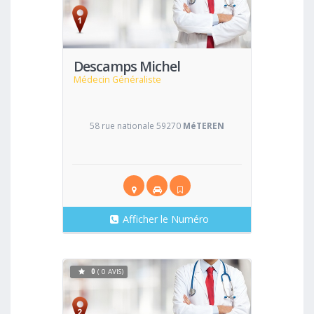
Voir
Descamps Michel
Médecin Généraliste
58 rue nationale 59270
MéTEREN
Afficher le Numéro
0
( 0 AVIS)
Voir