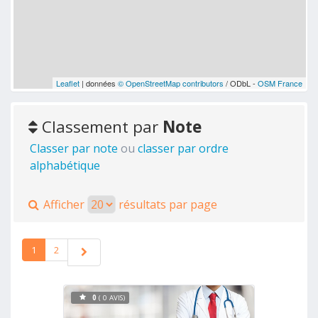
Leaflet
| données
© OpenStreetMap contributors
/ ODbL -
OSM France
Classement par
Note
Classer par note
ou
classer par ordre
alphabétique
Afficher
résultats par page
1
2
0
( 0 AVIS)