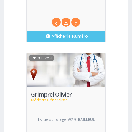
Afficher le Numéro
0
( 0 AVIS)
Voir
Grimprel Olivier
Médecin Généraliste
18 rue du college 59270
BAILLEUL