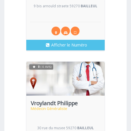
9 bis arnould straete 59270
BAILLEUL
Afficher le Numéro
0
( 0 AVIS)
Voir
Vroylandt Philippe
Médecin Généraliste
30 rue du musee 59270
BAILLEUL