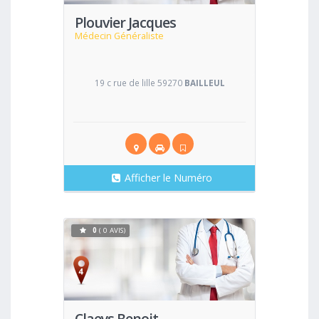
Plouvier Jacques
Médecin Généraliste
19 c rue de lille 59270
BAILLEUL
Afficher le Numéro
0
( 0 AVIS)
Voir
Claeys Benoit