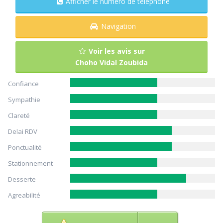
Afficher le numéro de téléphone
Navigation
Voir les avis sur
Choho Vidal Zoubida
Confiance
Sympathie
Clareté
Delai RDV
Ponctualité
Stationnement
Desserte
Agreabilité