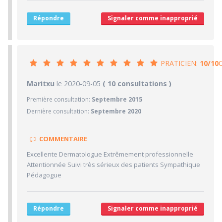
5/10
Stationnements alentours
Répondre
Signaler comme inapproprié
5/10
Agréabilité des locaux
PRATICIEN:
10/10
10/10
Maritxu
le 2020-09-05
PRATICIEN
( 10 consultations )
Première consultation:
Septembre 2015
10/10
Confiance accordée
Dernière consultation:
Septembre 2020
10/10
Sympathie
10/10
Clarté des informations médicales délivrées
COMMENTAIRE
10/10
Délai pour obtenir un 1er RDV
Excellente Dermatologue Extrêmement professionnelle
10/10
Ponctualité/Temps en salle d'attente/Retard
Attentionnée Suivi très sérieux des patients Sympathique
10/10
Pédagogue
CABINET/LOCAUX
10/10
Desserte par les transports en commun
10/10
Stationnements alentours
Répondre
Signaler comme inapproprié