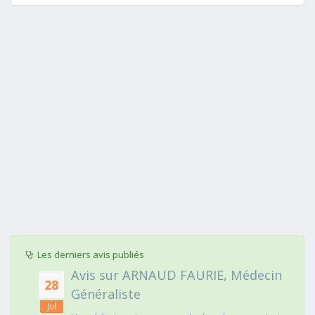
Les derniers avis publiés
Avis sur ARNAUD FAURIE, Médecin
28
Généraliste
Jul