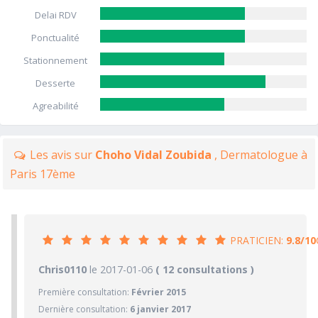
Delai RDV
Ponctualité
Stationnement
Desserte
Agreabilité
Les avis sur
Choho Vidal Zoubida
, Dermatologue à
Paris 17ème
PRATICIEN:
9.8/10
9.8/10
Chris0110
le 2017-01-06
PRATICIEN
( 12 consultations )
Première consultation:
Février 2015
10/10
Confiance accordée
Dernière consultation:
6 janvier 2017
10/10
Sympathie