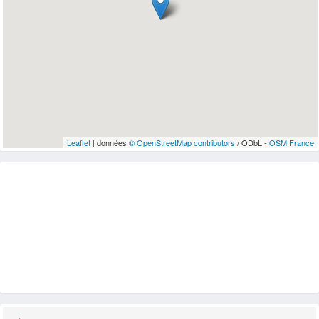
Leaflet
| données
© OpenStreetMap contributors
/ ODbL -
OSM France