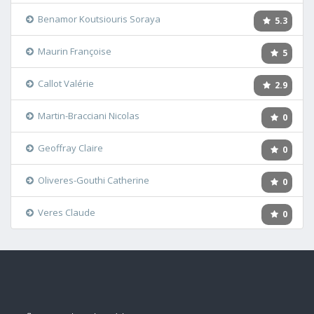
Benamor Koutsiouris Soraya
5.3
Maurin Françoise
5
Callot Valérie
2.9
Martin-Bracciani Nicolas
0
Geoffray Claire
0
Oliveres-Gouthi Catherine
0
Veres Claude
0