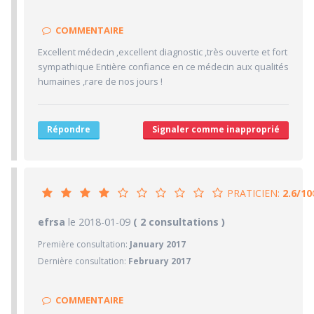
10/10
Clarté des informations médicales délivrées
COMMENTAIRE
10/10
Délai pour obtenir un 1er RDV
Excellent médecin ,excellent diagnostic ,très ouverte et fort
9/10
Ponctualité/Temps en salle d'attente/Retard
sympathique Entière confiance en ce médecin aux qualités
9/10
humaines ,rare de nos jours !
CABINET/LOCAUX
10/10
Desserte par les transports en commun
7/10
Stationnements alentours
Répondre
Signaler comme inapproprié
10/10
Agréabilité des locaux
PRATICIEN:
2.6/10
2.6/10
efrsa
le 2018-01-09
PRATICIEN
( 2 consultations )
Première consultation:
January 2017
1/10
Confiance accordée
Dernière consultation:
February 2017
0/10
Sympathie
2/10
Clarté des informations médicales délivrées
COMMENTAIRE
5/10
Délai pour obtenir un 1er RDV