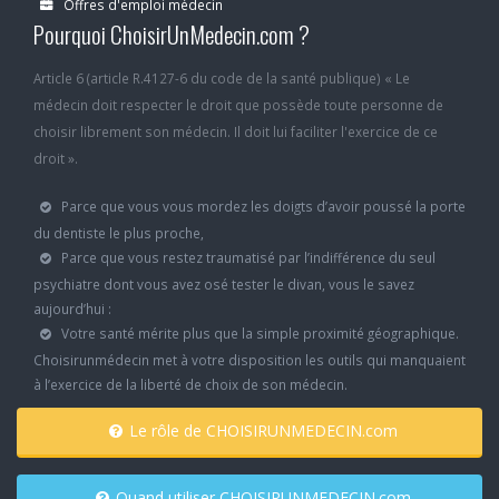
Offres d'emploi médecin
Pourquoi ChoisirUnMedecin.com ?
Article 6 (article R.4127-6 du code de la santé publique) « Le
médecin doit respecter le droit que possède toute personne de
choisir librement son médecin. Il doit lui faciliter l'exercice de ce
droit ».
Parce que vous vous mordez les doigts d’avoir poussé la porte
du dentiste le plus proche,
Parce que vous restez traumatisé par l’indifférence du seul
psychiatre dont vous avez osé tester le divan, vous le savez
aujourd’hui :
Votre santé mérite plus que la simple proximité géographique.
Choisirunmédecin met à votre disposition les outils qui manquaient
à l’exercice de la liberté de choix de son médecin.
Le rôle de CHOISIRUNMEDECIN.com
Quand utiliser CHOISIRUNMEDECIN.com