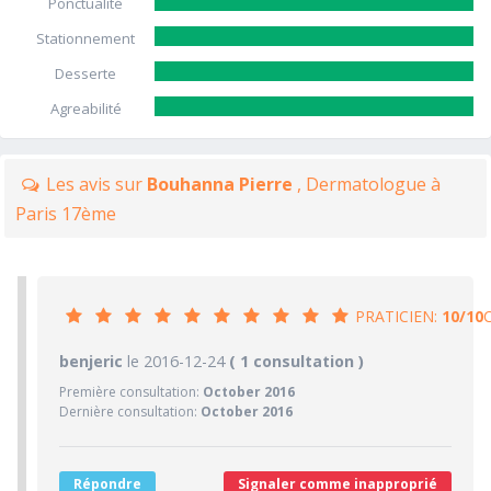
Ponctualité
Stationnement
Desserte
Agreabilité
Les avis sur
Bouhanna Pierre
, Dermatologue à
Paris 17ème
PRATICIEN:
10/10
10/10
benjeric
le 2016-12-24
PRATICIEN
( 1 consultation )
Première consultation:
October 2016
10/10
Confiance accordée
Dernière consultation:
October 2016
10/10
Sympathie
10/10
Clarté des informations médicales délivrées
Répondre
Signaler comme inapproprié