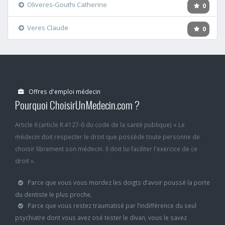
Oliveres-Gouthi Catherine
0
Veres Claude
0
Offres d'emploi médecin
Pourquoi ChoisirUnMedecin.com ?
Article 6 (article R.4127-6 du code de la santé publique) « Le
médecin doit respecter le droit que possède toute personne de
choisir librement son médecin. Il doit lui faciliter l'exercice de ce
droit ».
Parce que vous vous mordez les doigts d’avoir poussé la porte
du dentiste le plus proche,
Parce que vous restez traumatisé par l’indifférence du seul
psychiatre dont vous avez osé tester le divan, vous le savez