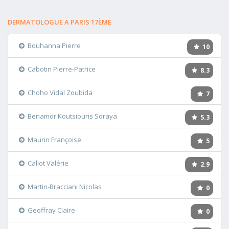
DERMATOLOGUE A PARIS 17ÈME
Bouhanna Pierre
10
Cabotin Pierre-Patrice
8.3
Choho Vidal Zoubida
7
Benamor Koutsiouris Soraya
5.3
Maurin Françoise
5
Callot Valérie
2.9
Martin-Bracciani Nicolas
0
Geoffray Claire
0