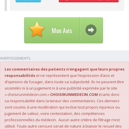
10/10
Délai pour obtenir un 1er RDV
10/10
Ponctualité/Temps en salle d'attente/Retard
10/10
CABINET/LOCAUX
10/10
Desserte par les transports en commun
Mon Avis
10/10
Stationnements alentours
10/10
Agréabilité des locaux
AVERTISSEMENTS
Les commentaires des patients n’engagent que leurs propres
responsabilités
et ne représentent que l’expression d’avis et
d’opinions de l’usager, dans toute sa subjectivité. Ils ne peuvent être
assimilés ni à un jugement ni à une publicité exprimée par le site
« choisirunmédecin.com »
CHOISIRUNMEDECIN.COM
écarte donc
sa responsabilité dans la teneur des commentaires. Ces-derniers
sont soumis à une modération qui exclue tout propos injurieux ou
jugement de valeur, voire contestation, des compétences
professionnelles du médecin. Aucun autre critère de filtrage n’est
utilisé. Toute autre censure serait de nature à biaiser le recueil des