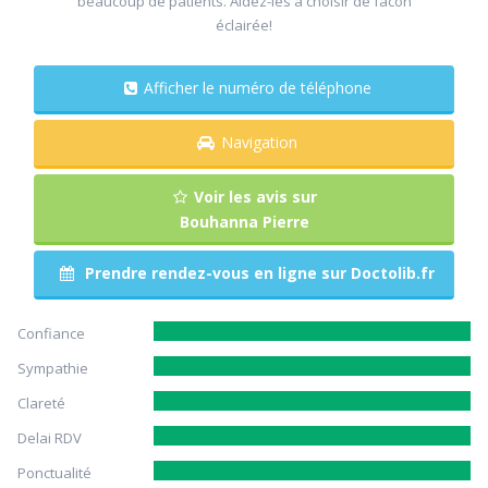
beaucoup de patients. Aidez-les à choisir de facon
éclairée!
Afficher le numéro de téléphone
Navigation
Voir les avis sur
Bouhanna Pierre
Prendre rendez-vous en ligne sur Doctolib.fr
Confiance
Sympathie
Clareté
Delai RDV
Ponctualité