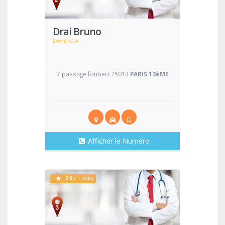
Drai Bruno
Dentiste
7 passage foubert 75013
PARIS 13èME
Afficher le Numéro
2.5
( 1 AVIS)
Voir