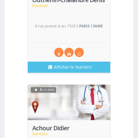
Dentiste
8 rue jeanne d arc 75013
PARIS 13èME
Afficher le Numéro
0
( 0 AVIS)
Voir
Achour Didier
Dentiste