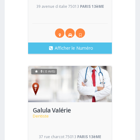
39 avenue d italie 75013
PARIS 13èME
Afficher le Numéro
0
( 0 AVIS)
Voir
Galula Valérie
Dentiste
37 rue charcot 75013
PARIS 13èME