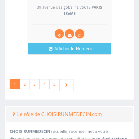
39 avenue des gobelins 75013
PARIS
13èME
Afficher le Numéro
1
2
3
4
5
Le rôle de CHOISIRUNMEDECIN.com
CHOISIRUNMEDECIN
recueille, recense, met à votre
disposition et vous permet de consulter les
avis, évaluations,