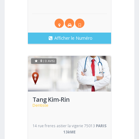
Afficher le Numéro
0
( 0 AVIS)
Voir
Tang Kim-Rin
Dentiste
14 rue freres astier la vigerie 75013
PARIS
13èME