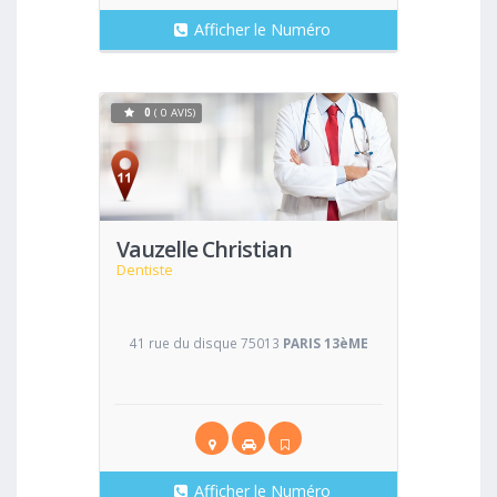
Afficher le Numéro
0
( 0 AVIS)
Voir
Vauzelle Christian
Dentiste
41 rue du disque 75013
PARIS 13èME
Afficher le Numéro