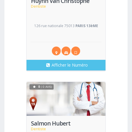
Huynh Van Christophe
Dentiste
126 rue nationale 75013
PARIS 13èME
Afficher le Numéro
0
( 0 AVIS)
Voir
Salmon Hubert
Dentiste