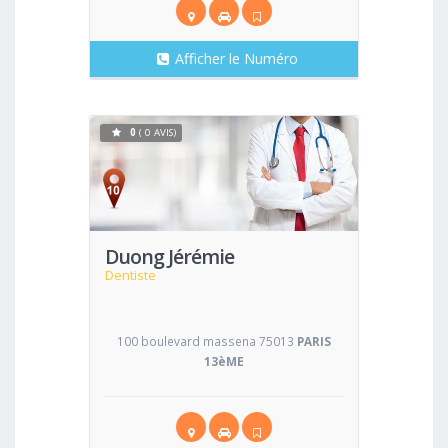
Afficher le Numéro
0
( 0 AVIS)
Voir
Duong Jérémie
Dentiste
100 boulevard massena 75013
PARIS
13èME