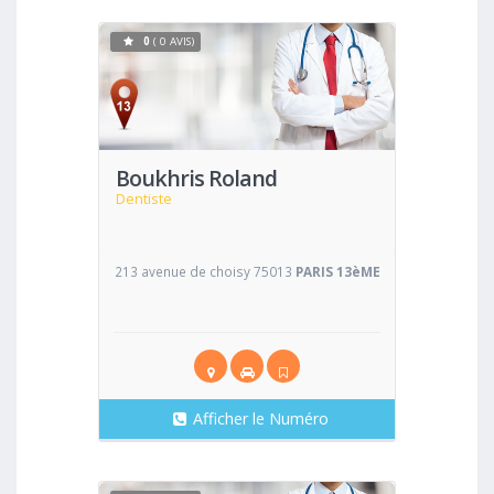
0
( 0 AVIS)
Voir
Boukhris Roland
Dentiste
213 avenue de choisy 75013
PARIS 13èME
Afficher le Numéro