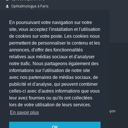
Ophtalmologue à Paris
Dermatologue à Paris
Dentiste à Paris
En poursuivant votre navigation sur notre
site, vous acceptez l'installation et l'utilisation
de cookies sur votre poste. Les cookies nous
permettent de personnaliser le contenu et les
annonces, d'offrir des fonctionnalités
Copyright © 2026 . All Rights Reserved.
relatives aux médias sociaux et d'analyser
choisirunmedecin@gmail.com
notre trafic. Nous partageons également des
informations sur l'utilisation de notre site
Nous contacter
avec nos partenaires de médias sociaux, de
publicité et d'analyse, qui peuvent combiner
Accueil
celles-ci avec d'autres informations que vous
Blog
leur avez fournies ou qu'ils ont collectées
Mon compte
lors de votre utilisation de leurs services.
Dernier avis : PASCAL DELCAMPE, Chirurgien maxillo-faciale à Arpajon
En savoir plus
Mentions légales
Politique de confidentialité
OK