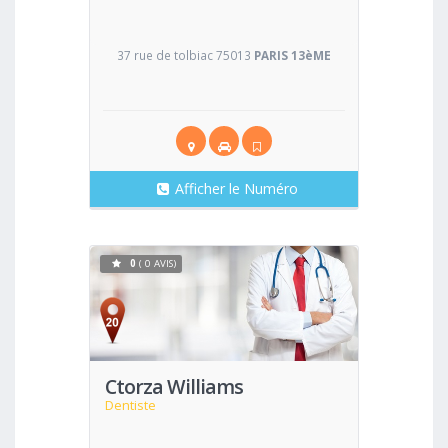
37 rue de tolbiac 75013
PARIS 13èME
Afficher le Numéro
0
( 0 AVIS)
Voir
Ctorza Williams
Dentiste