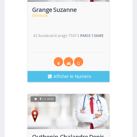
Grange Suzanne
Dentiste
42 boulevard arago 75013
PARIS 13èME
Afficher le Numéro
0
( 0 AVIS)
Voir
Outhenin-Chalandre Denis