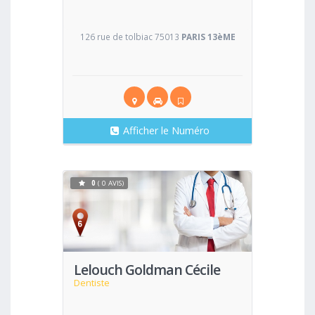
126 rue de tolbiac 75013
PARIS 13èME
Afficher le Numéro
0
( 0 AVIS)
Voir
Lelouch Goldman Cécile
Dentiste