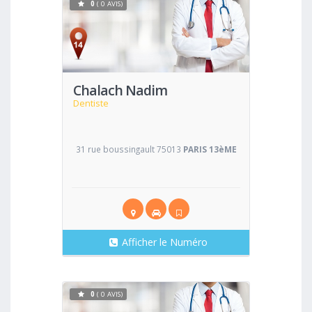
0
( 0 AVIS)
Voir
Chalach Nadim
Dentiste
31 rue boussingault 75013
PARIS 13èME
Afficher le Numéro
0
( 0 AVIS)