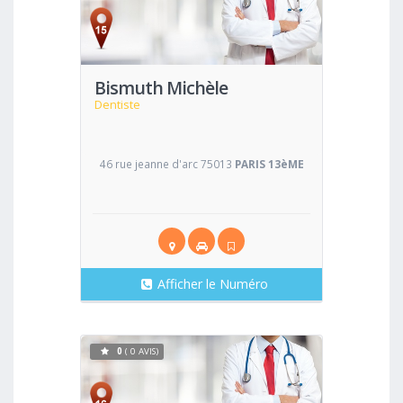
Voir
Bismuth Michèle
Dentiste
46 rue jeanne d'arc 75013
PARIS 13èME
Afficher le Numéro
0
( 0 AVIS)
Voir