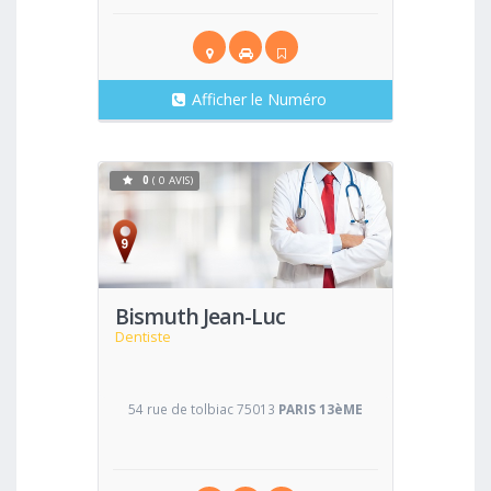
Afficher le Numéro
0
( 0 AVIS)
Voir
Bismuth Jean-Luc
Dentiste
54 rue de tolbiac 75013
PARIS 13èME