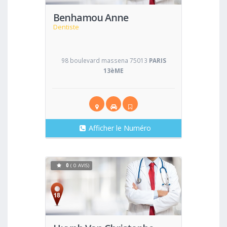
Benhamou Anne
Dentiste
98 boulevard massena 75013
PARIS
13èME
Afficher le Numéro
0
( 0 AVIS)
Voir