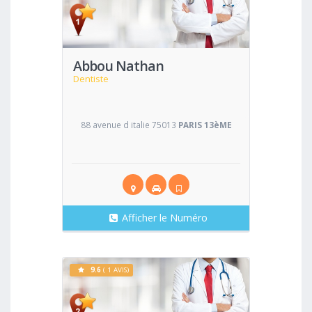
Voir
Abbou Nathan
Dentiste
88 avenue d italie 75013
PARIS 13èME
Afficher le Numéro
9.6
( 1 AVIS)
Voir