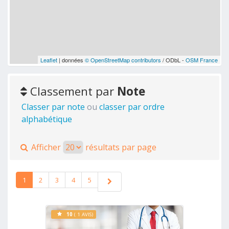
Leaflet
| données
© OpenStreetMap contributors
/ ODbL -
OSM France
Classement par
Note
Classer par note
ou
classer par ordre
alphabétique
Afficher
résultats par page
1
2
3
4
5
10
( 1 AVIS)