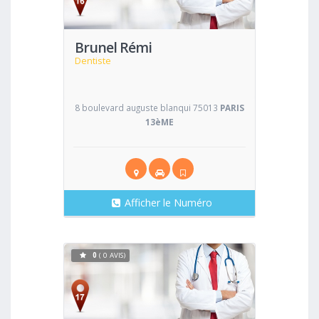
Brunel Rémi
Dentiste
8 boulevard auguste blanqui 75013
PARIS
13èME
Afficher le Numéro
0
( 0 AVIS)
Voir