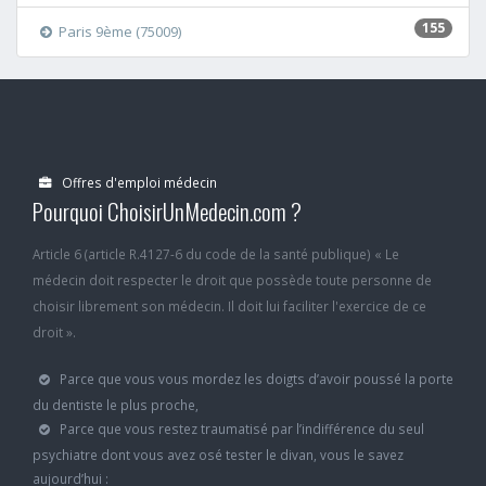
155
Paris 9ème (75009)
Offres d'emploi médecin
Pourquoi ChoisirUnMedecin.com ?
Article 6 (article R.4127-6 du code de la santé publique) « Le
médecin doit respecter le droit que possède toute personne de
choisir librement son médecin. Il doit lui faciliter l'exercice de ce
droit ».
Parce que vous vous mordez les doigts d’avoir poussé la porte
du dentiste le plus proche,
Parce que vous restez traumatisé par l’indifférence du seul
psychiatre dont vous avez osé tester le divan, vous le savez
aujourd’hui :