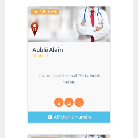
1.9
( 1 AVIS)
Voir
Aublé Alain
Dentiste
234 boulevard raspail 75014
PARIS
14èME
Afficher le Numéro