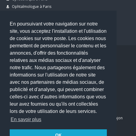
Ophtalmologue à Paris
Dermatologue à Paris
Dentiste à Paris
En poursuivant votre navigation sur notre
site, vous acceptez l'installation et l'utilisation
de cookies sur votre poste. Les cookies nous
permettent de personnaliser le contenu et les
annonces, d'offrir des fonctionnalités
Copyright © 2026 . All Rights Reserved.
relatives aux médias sociaux et d'analyser
choisirunmedecin@gmail.com
notre trafic. Nous partageons également des
informations sur l'utilisation de notre site
Nous contacter
avec nos partenaires de médias sociaux, de
publicité et d'analyse, qui peuvent combiner
Accueil
celles-ci avec d'autres informations que vous
Blog
leur avez fournies ou qu'ils ont collectées
Mon compte
lors de votre utilisation de leurs services.
Dernier avis : PASCAL DELCAMPE, Chirurgien maxillo-faciale à Arpajon
En savoir plus
Mentions légales
Politique de confidentialité
OK