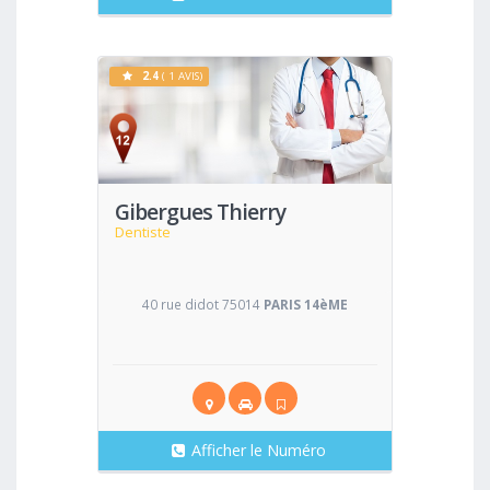
2.4
( 1 AVIS)
Voir
Gibergues Thierry
Dentiste
40 rue didot 75014
PARIS 14èME
Afficher le Numéro