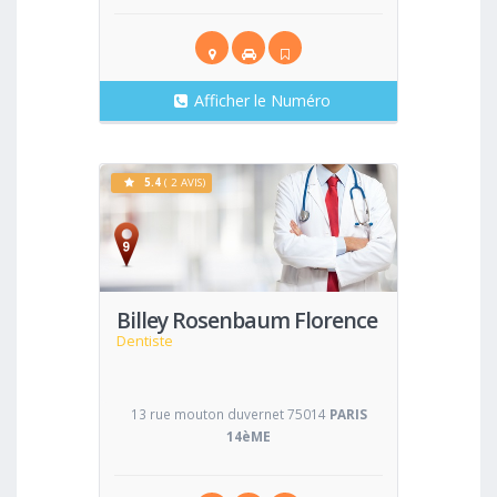
Afficher le Numéro
5.4
( 2 AVIS)
Voir
Billey Rosenbaum Florence
Dentiste
13 rue mouton duvernet 75014
PARIS
14èME