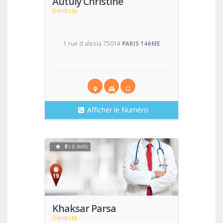
Autuly Christine
Dentiste
1 rue d alesia 75014
PARIS 14èME
Afficher le Numéro
0
( 0 AVIS)
Voir
Khaksar Parsa
Dentiste