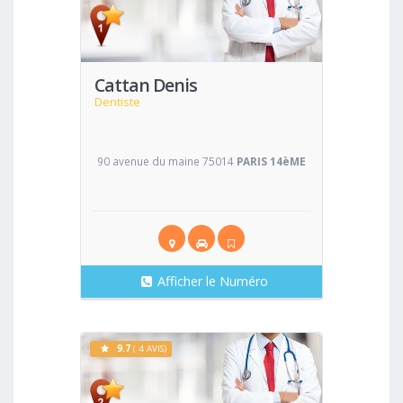
Voir
Cattan Denis
Dentiste
90 avenue du maine 75014
PARIS 14èME
Afficher le Numéro
9.7
( 4 AVIS)
Voir