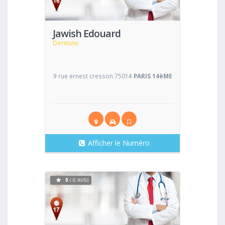
Jawish Edouard
Dentiste
9 rue ernest cresson 75014
PARIS 14èME
Afficher le Numéro
0
( 0 AVIS)
Voir