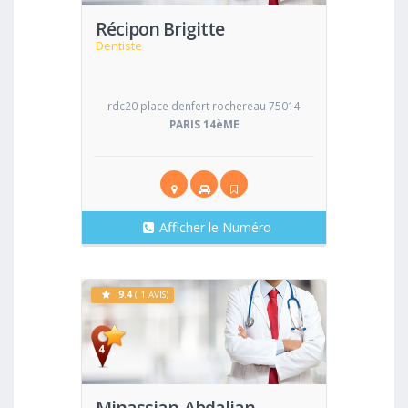
Récipon Brigitte
Dentiste
rdc20 place denfert rochereau 75014
PARIS 14èME
Afficher le Numéro
9.4
( 1 AVIS)
Voir
Minassian-Abdalian