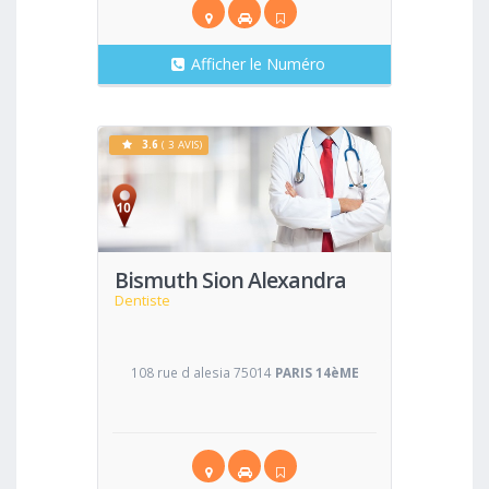
Afficher le Numéro
3.6
( 3 AVIS)
Voir
Bismuth Sion Alexandra
Dentiste
108 rue d alesia 75014
PARIS 14èME