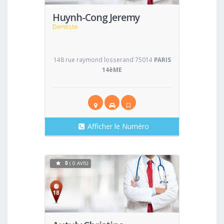
Huynh-Cong Jeremy
Dentiste
148 rue raymond losserand 75014
PARIS
14èME
Afficher le Numéro
0
( 0 AVIS)
Voir