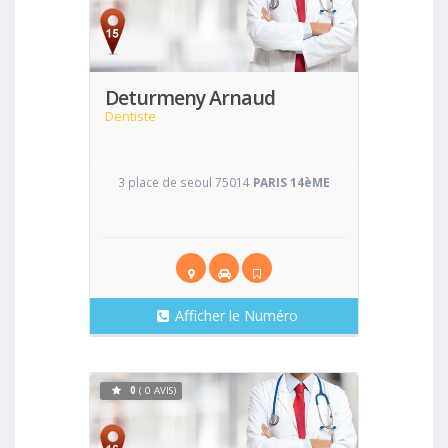
Voir
Deturmeny Arnaud
Dentiste
3 place de seoul 75014
PARIS 14èME
Afficher le Numéro
0
( 0 AVIS)
Voir