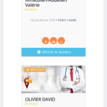
Valérie
Dentiste
18 rue ferrus 75014
PARIS 14èME
Afficher le Numéro
9.4
( 2 AVIS)
Voir
OLIVIER DAVID
Dentiste