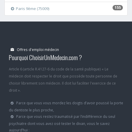
155
Paris 9ème (75009)
Offres d'emploi médecin
Pourquoi ChoisirUnMedecin.com ?
Article 6 (article R.4127-6 du code de la santé publique) « Le
médecin doit respecter le droit que possède toute personne de
choisir librement son médecin. Il doit lui faciliter l'exercice de ce
droit ».
Parce que vous vous mordez les doigts d’avoir poussé la porte
du dentiste le plus proche,
Parce que vous restez traumatisé par l’indifférence du seul
psychiatre dont vous avez osé tester le divan, vous le savez
aujourd’hui :