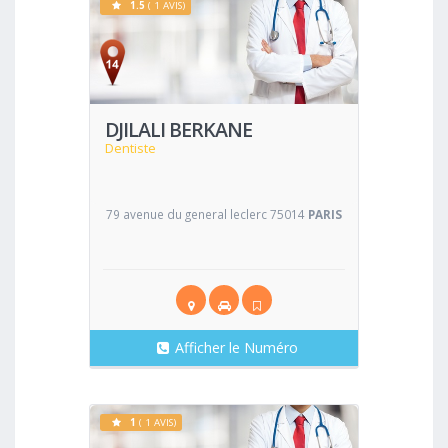
1.5
( 1 AVIS)
Voir
DJILALI BERKANE
Dentiste
79 avenue du general leclerc 75014
PARIS
Afficher le Numéro
1
( 1 AVIS)