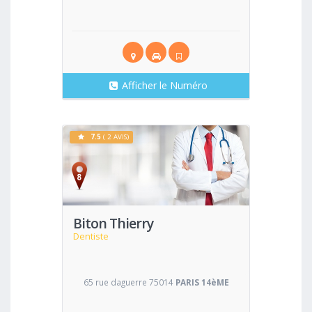
Afficher le Numéro
7.5
( 2 AVIS)
Voir
Biton Thierry
Dentiste
65 rue daguerre 75014
PARIS 14èME