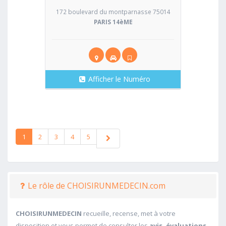
172 boulevard du montparnasse 75014
PARIS 14èME
Afficher le Numéro
1
2
3
4
5
Le rôle de CHOISIRUNMEDECIN.com
CHOISIRUNMEDECIN
recueille, recense, met à votre
disposition et vous permet de consulter les
avis, évaluations,