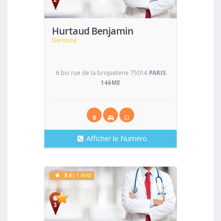
Hurtaud Benjamin
Dentiste
6 bis rue de la briqueterie 75014
PARIS
14èME
Afficher le Numéro
9.4
( 1 AVIS)
Voir