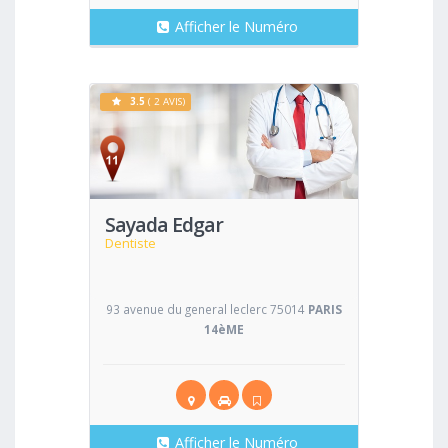
Afficher le Numéro
3.5
( 2 AVIS)
Voir
Sayada Edgar
Dentiste
93 avenue du general leclerc 75014
PARIS
14èME
Afficher le Numéro