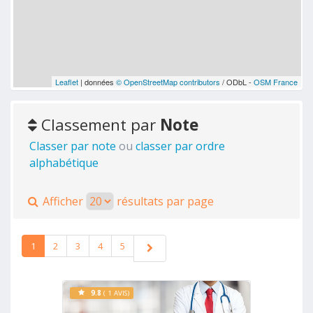
Leaflet
| données
© OpenStreetMap contributors
/ ODbL -
OSM France
Classement par
Note
Classer par note
ou
classer par ordre
alphabétique
Afficher
résultats par page
1
2
3
4
5
9.8
( 1 AVIS)