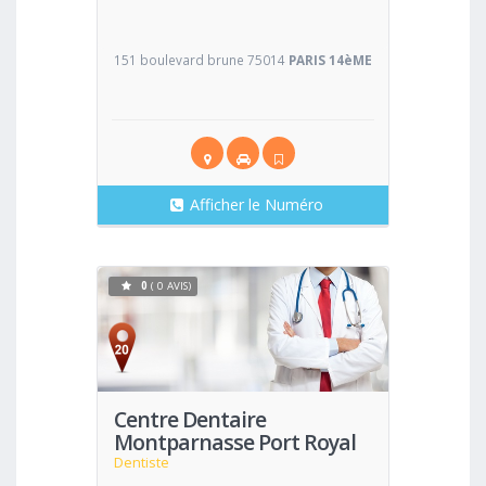
151 boulevard brune 75014
PARIS 14èME
Afficher le Numéro
0
( 0 AVIS)
Voir
Centre Dentaire
Montparnasse Port Royal
Dentiste