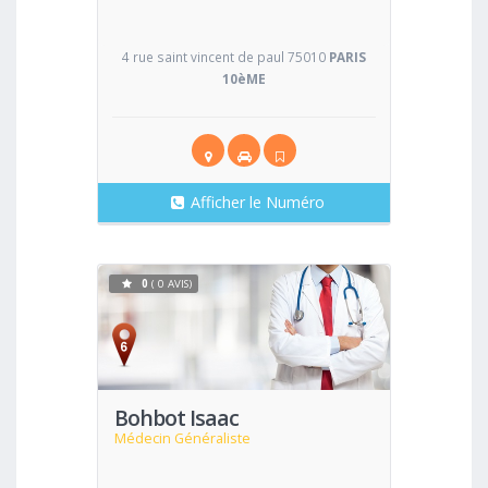
4 rue saint vincent de paul 75010
PARIS
10èME
Afficher le Numéro
0
( 0 AVIS)
Voir
Bohbot Isaac
Médecin Généraliste