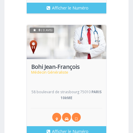
Afficher le Numéro
0
( 0 AVIS)
Voir
Bohi Jean-François
Médecin Généraliste
58 boulevard de strasbourg 75010
PARIS
10èME
Afficher le Numéro