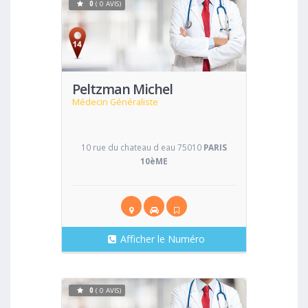
0
( 0 AVIS)
Voir
Peltzman Michel
Médecin Généraliste
10 rue du chateau d eau 75010
PARIS
10èME
Afficher le Numéro
0
( 0 AVIS)