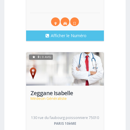
Afficher le Numéro
0
( 0 AVIS)
Voir
Zeggane Isabelle
Médecin Généraliste
130 rue du faubourg poissonniere 75010
PARIS 10èME