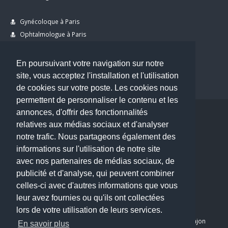
Gynécoloque à Paris
Ophtalmologue à Paris
Dermatologue à Paris
Dentiste à Paris
En poursuivant votre navigation sur notre
site, vous acceptez l'installation et l'utilisation
de cookies sur votre poste. Les cookies nous
permettent de personnaliser le contenu et les
annonces, d'offrir des fonctionnalités
Copyright © 2026 . All Rights Reserved.
relatives aux médias sociaux et d'analyser
choisirunmedecin@gmail.com
notre trafic. Nous partageons également des
informations sur l'utilisation de notre site
Nous contacter
avec nos partenaires de médias sociaux, de
publicité et d'analyse, qui peuvent combiner
Accueil
celles-ci avec d'autres informations que vous
Blog
leur avez fournies ou qu'ils ont collectées
Mon compte
lors de votre utilisation de leurs services.
Dernier avis : PASCAL DELCAMPE, Chirurgien maxillo-faciale à Arpajon
En savoir plus