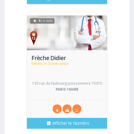
0
( 0 AVIS)
Voir
Frèche Didier
Médecin Généraliste
130 rue du faubourg poissonniere 75010
PARIS 10èME
Afficher le Numéro