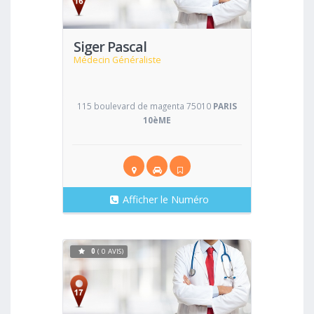
Siger Pascal
Médecin Généraliste
115 boulevard de magenta 75010
PARIS
10èME
Afficher le Numéro
0
( 0 AVIS)
Voir