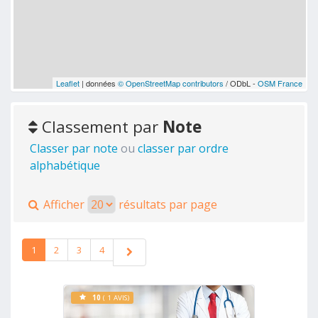
Leaflet
| données
© OpenStreetMap contributors
/ ODbL -
OSM France
Classement par
Note
Classer par note
ou
classer par ordre
alphabétique
Afficher
résultats par page
1
2
3
4
10
( 1 AVIS)