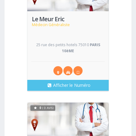
Le Meur Eric
Médecin Généraliste
25 rue des petits hotels 75010
PARIS
10èME
Afficher le Numéro
0
( 0 AVIS)
Voir