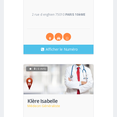
2 rue d enghien 75010
PARIS 10èME
Afficher le Numéro
0
( 0 AVIS)
Voir
Klère Isabelle
Médecin Généraliste