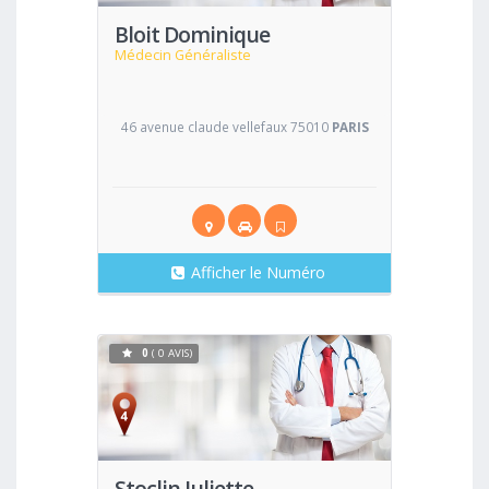
Bloit Dominique
Médecin Généraliste
46 avenue claude vellefaux 75010
PARIS
Afficher le Numéro
0
( 0 AVIS)
Voir
Stoclin Juliette