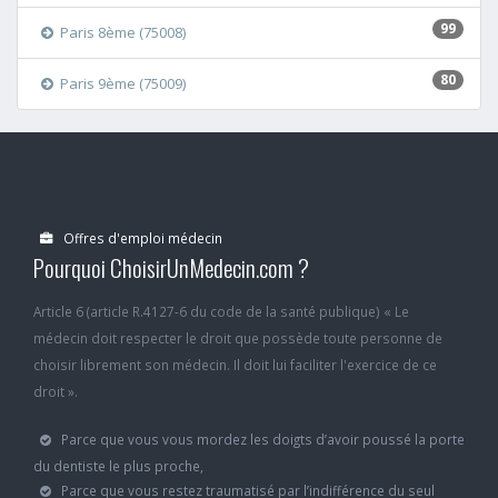
99
Paris 8ème (75008)
80
Paris 9ème (75009)
Offres d'emploi médecin
Pourquoi ChoisirUnMedecin.com ?
Article 6 (article R.4127-6 du code de la santé publique) « Le
médecin doit respecter le droit que possède toute personne de
choisir librement son médecin. Il doit lui faciliter l'exercice de ce
droit ».
Parce que vous vous mordez les doigts d’avoir poussé la porte
du dentiste le plus proche,
Parce que vous restez traumatisé par l’indifférence du seul