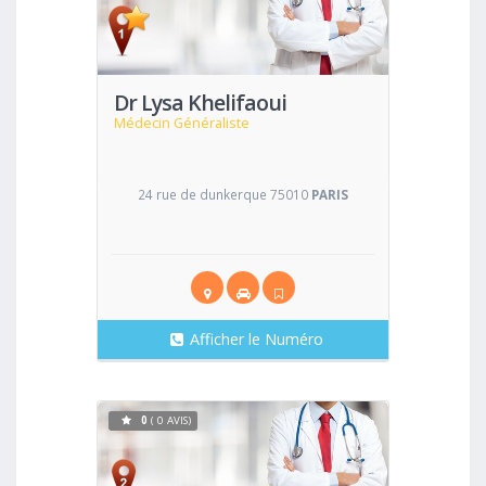
Voir
Dr Lysa Khelifaoui
Médecin Généraliste
24 rue de dunkerque 75010
PARIS
Afficher le Numéro
0
( 0 AVIS)
Voir