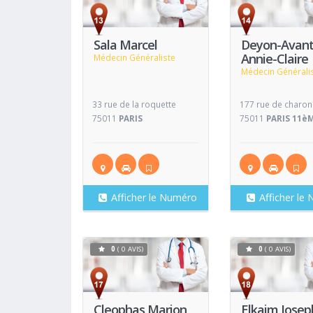
Voir
Fiche
Fiche
Sala Marcel
Deyon-Avant
Annie-Claire
Médecin Généraliste
Médecin Générali
33 rue de la roquette
177 rue de charo
75011
PARIS
75011
PARIS 11è
Afficher le Numéro
Afficher le
0
( 0 AVIS)
0
( 0 AVIS)
Voir
Fiche
Fiche
Cleophas Marion
Elkaim Josep