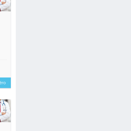
oir
éro
oir