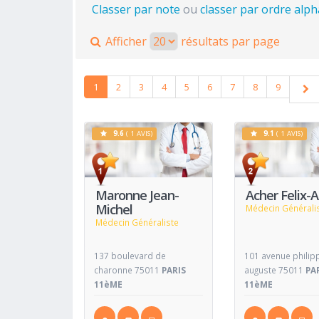
Classer par note
ou
classer par ordre alp
Afficher
résultats par page
1
2
3
4
5
6
7
8
9
9.6
( 1 AVIS)
9.1
( 1 AVIS)
Voir
Fiche
Fiche
Maronne Jean-
Acher Felix-A
Michel
Médecin Générali
Médecin Généraliste
137 boulevard de
101 avenue philip
charonne 75011
PARIS
auguste 75011
PA
11èME
11èME