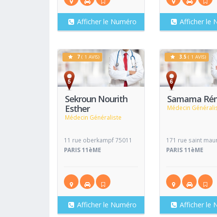
Afficher le Numéro
Afficher le
7
( 1 AVIS)
3.5
( 1 AVIS)
Voir
Fiche
Fiche
Sekroun Nourith
Samama Ré
Esther
Médecin Générali
Médecin Généraliste
11 rue oberkampf 75011
171 rue saint mau
PARIS 11èME
PARIS 11èME
Afficher le Numéro
Afficher le