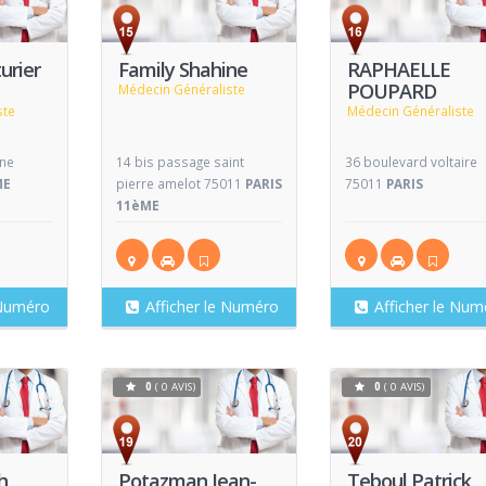
Voir
Voir
V
Fiche
Fiche
urier
Family Shahine
RAPHAELLE
POUPARD
Médecin Généraliste
ste
Médecin Généraliste
nne
14 bis passage saint
36 boulevard voltaire
ME
pierre amelot 75011
PARIS
75011
PARIS
11èME
 Numéro
Afficher le Numéro
Afficher le Num
0
( 0 AVIS)
0
( 0 AVIS)
Voir
Voir
V
Fiche
Fiche
h
Potazman Jean-
Teboul Patrick