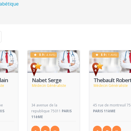
habétique
8.9
( 4 AVIS)
8.9
( 1 AVIS)
Voir
Voir
V
Fiche
Fiche
lain
Nabet Serge
Thebault Rober
ste
Médecin Généraliste
Médecin Généraliste
pe
34 avenue de la
45 rue de montreuil 7
RIS
republique 75011
PARIS
PARIS 11èME
11èME