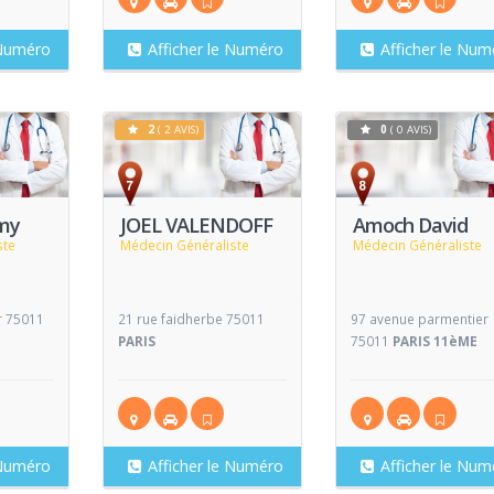
 Numéro
Afficher le Numéro
Afficher le Num
2
( 2 AVIS)
0
( 0 AVIS)
Voir
Voir
V
Fiche
Fiche
my
JOEL VALENDOFF
Amoch David
ste
Médecin Généraliste
Médecin Généraliste
r 75011
21 rue faidherbe 75011
97 avenue parmentier
PARIS
75011
PARIS 11èME
 Numéro
Afficher le Numéro
Afficher le Num