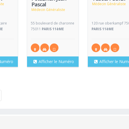
Pascal
ste
Médecin Généraliste
Médecin Généraliste
taire
55 boulevard de charonne
120 rue oberkampf 75
ME
75011
PARIS 11èME
PARIS 11èME
 Numéro
Afficher le Numéro
Afficher le Num