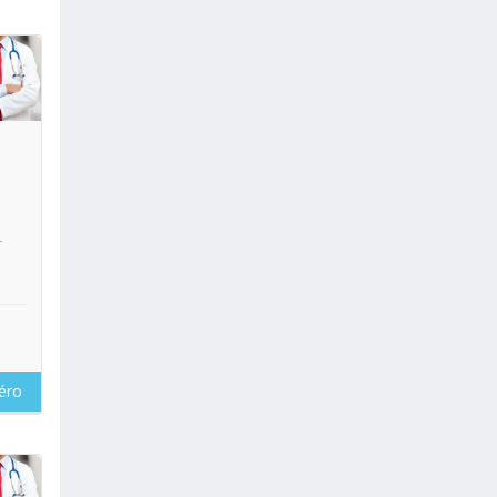
oir
r
éro