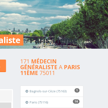
aliste
a
Paris 11ème
171
MÉDECIN
GÉNÉRALISTE
A
PARIS
11ÈME
75011
1
Bagnols-sur-Cèze (75163)
16
Paris (75116)