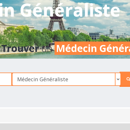
n Généraliste
Trouver
un
Médecin Génér