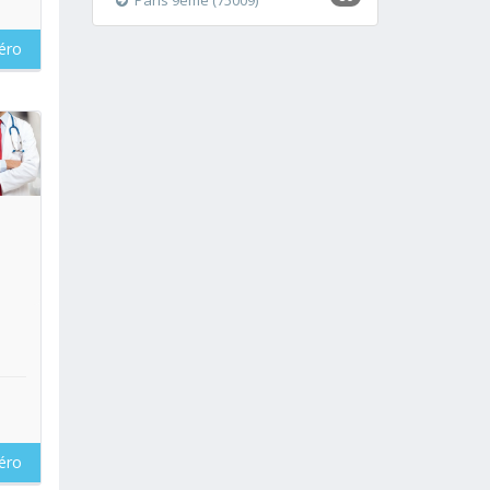
Paris 9ème (75009)
éro
oir
éro