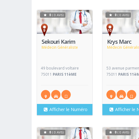
0
( 0 AVIS)
0
( 0 AVIS)
Voir
Fiche
Fiche
Sekouri Karim
Krys Marc
Médecin Généraliste
Médecin Générali
49 boulevard voltaire
53 avenue parmen
75011
PARIS 11èME
75011
PARIS 11è
Afficher le Numéro
Afficher le
0
( 0 AVIS)
0
( 0 AVIS)