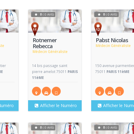
0
( 0 AVIS)
0
( 0 AVIS)
Voir
Voir
V
Fiche
Fiche
Rotnemer
Pabst Nicolas
Rebecca
ste
Médecin Généraliste
Médecin Généraliste
tier
14 bis passage saint
150 avenue parmentie
ME
pierre amelot 75011
PARIS
75011
PARIS 11èME
11èME
 Numéro
Afficher le Numéro
Afficher le Num
0
( 0 AVIS)
0
( 0 AVIS)