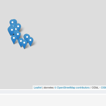
Leaflet
| données
© OpenStreetMap contributors
/ ODbL -
OSM