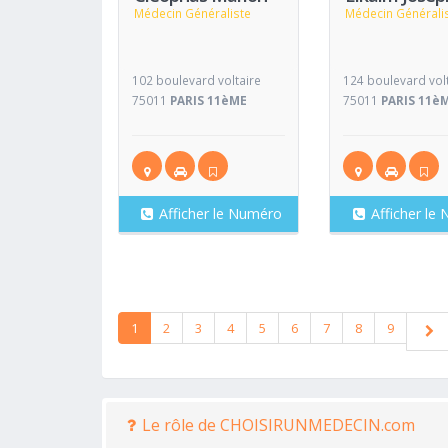
Médecin Généraliste
Médecin Générali
102 boulevard voltaire
124 boulevard vol
75011
PARIS 11èME
75011
PARIS 11è
Afficher le Numéro
Afficher le
1
2
3
4
5
6
7
8
9
Le rôle de CHOISIRUNMEDECIN.com