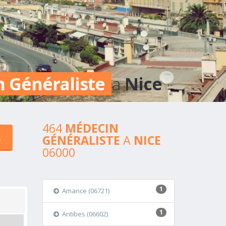
 Généraliste
a
Nice
464
MÉDECIN
GÉNÉRALISTE
A
NICE
06000
1
Amance (06721)
1
Antibes (06602)