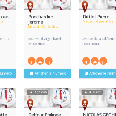
Voir
Voir
V
Fiche
Fiche
Louis
Ponchardier
Dittlot Pierre
Jerome
ste
Médecin Généraliste
Médecin Généraliste
le barel
boulevard virgile barel
avenue de la californie
06000
NICE
06000
NICE
 Numéro
Afficher le Numéro
Afficher le Num
0
( 0 AVIS)
0
( 0 AVIS)
Voir
Voir
V
Fiche
Fiche
itte
Delfour Philippe
NICOLAS GEGH