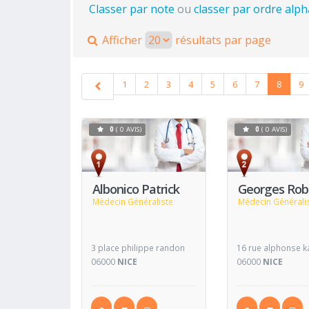
Classer par note
ou
classer par ordre alp
Afficher
résultats par page
1
2
3
4
5
6
7
8
9
0
( 0 AVIS)
0
( 0 AVIS)
Voir
Fiche
Fiche
Albonico Patrick
Georges Rob
Médecin Généraliste
Médecin Générali
3 place philippe randon
16 rue alphonse k
06000
NICE
06000
NICE