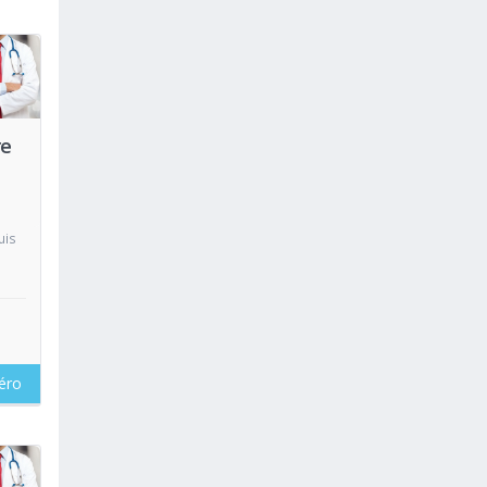
oir
re
uis
éro