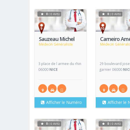
0
( 0 AVIS)
0
( 0 AVIS)
Voir
Fiche
Fiche
Sauzeau Michel
Carneiro Amé
Médecin Généraliste
Médecin Générali
3 place de l armee du rhin
29 boulevard jos
06000
NICE
garnier 06000
NIC
Afficher le Numéro
Afficher le
0
( 0 AVIS)
0
( 0 AVIS)