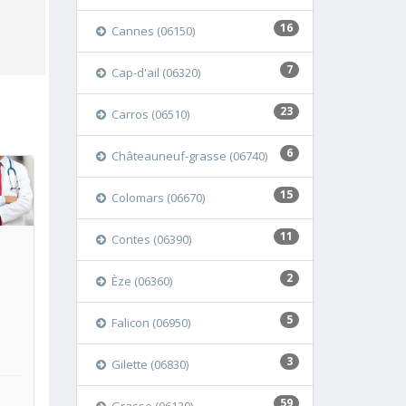
16
Cannes (06150)
7
Cap-d'ail (06320)
23
Carros (06510)
6
Châteauneuf-grasse (06740)
15
oir
Colomars (06670)
11
Contes (06390)
2
Èze (06360)
5
Falicon (06950)
3
Gilette (06830)
59