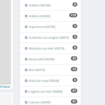
8
Antibes (06160)
118
Antibes (06600)
3
Aspremont (06790)
3
Auribeau-sur-siagne (06810)
8
Beaulieu-sur-mer (06310)
25
Beausoleil (06240)
16
Biot (06410)
6
Breil-sur-roya (06540)
 France
67
Cagnes-sur-mer (06800)
91
Cannes (06400)