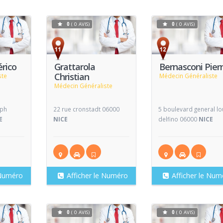
0
( 0 AVIS)
0
( 0 AVIS)
Voir
Voir
V
Fiche
Fiche
rico
Grattarola
Bernasconi Pier
Christian
ste
Médecin Généraliste
Médecin Généraliste
eph
22 rue cronstadt 06000
5 boulevard general lo
E
NICE
delfino 06000
NICE
 Numéro
Afficher le Numéro
Afficher le Num
0
( 0 AVIS)
0
( 0 AVIS)