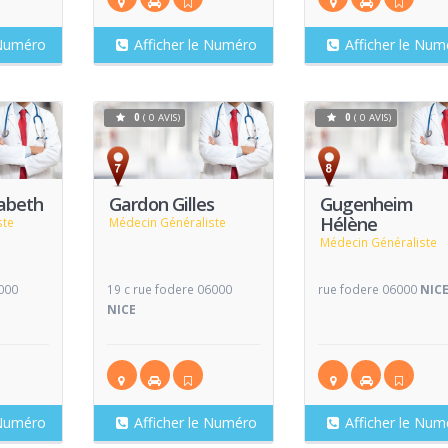
 Numéro
Afficher le Numéro
Afficher le Num
0
( 0 AVIS)
0
( 0 AVIS)
Voir
Voir
V
Fiche
Fiche
zabeth
Gardon Gilles
Gugenheim
Hélène
ste
Médecin Généraliste
Médecin Généraliste
6000
19 c rue fodere 06000
rue fodere 06000
NIC
NICE
 Numéro
Afficher le Numéro
Afficher le Num