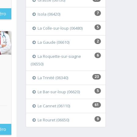
Grasse (06130)
7
éro
Isola (06420)
5
La Colle-sur-loup (06480)
2
La Gaude (06610)
oir
6
La Roquette-sur-siagne
(06550)
23
La Trinité (06340)
E
5
Le Bar-sur-loup (06620)
61
Le Cannet (06110)
9
Le Rouret (06650)
éro