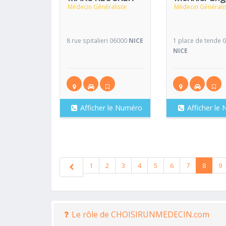
Médecin Généraliste
Médecin Générali
8 rue spitalieri 06000
NICE
1 place de tende 
NICE
Afficher le Numéro
Afficher le
1
2
3
4
5
6
7
8
9
Le rôle de CHOISIRUNMEDECIN.com