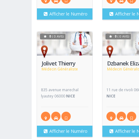
Afficher le Numéro
Afficher le
0
( 0 AVIS)
0
( 0 AVIS)
Voir
Fiche
Fiche
Jolivet Thierry
Dzbanek Eli
Médecin Généraliste
Médecin Générali
835 avenue marechal
11 rue de rivoli 0
lyautey 06000
NICE
NICE
Afficher le Numéro
Afficher le