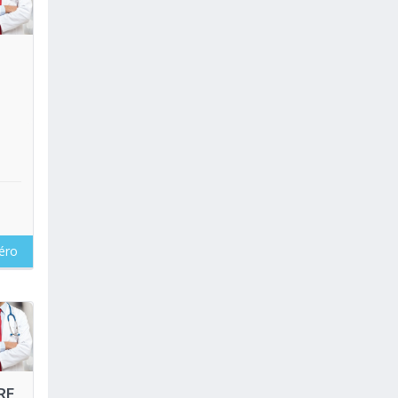
oir
éro
oir
RE