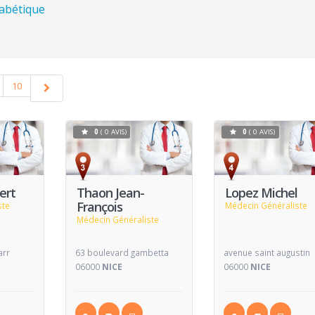
habétique
10
0
( 0 AVIS)
0
( 0 AVIS)
Voir
Voir
V
Fiche
Fiche
ert
Thaon Jean-
Lopez Michel
François
ste
Médecin Généraliste
Médecin Généraliste
arr
63 boulevard gambetta
avenue saint augustin
06000
NICE
06000
NICE