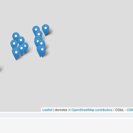
Leaflet
| données
© OpenStreetMap contributors
/ ODbL -
OSM