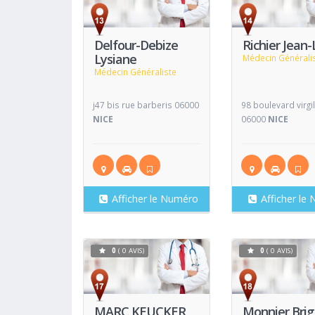
Voir
Fiche
Fiche
Delfour-Debize
Richier Jean-
Lysiane
Médecin Générali
Médecin Généraliste
j47 bis rue barberis 06000
98 boulevard virgi
NICE
06000
NICE
Afficher le Numéro
Afficher le
0
( 0 AVIS)
0
( 0 AVIS)
Voir
Fiche
Fiche
MARC KEUCKER
Monnier Brig