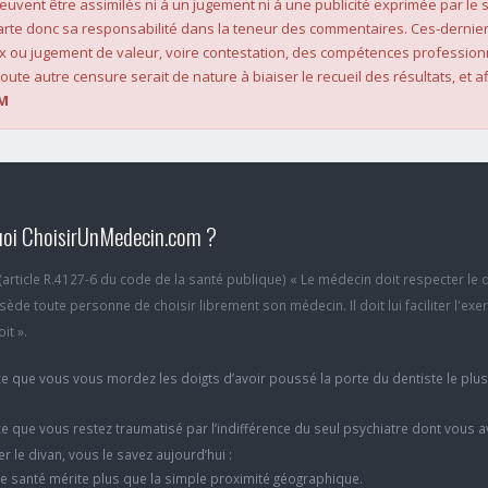
 peuvent être assimilés ni à un jugement ni à une publicité exprimée par le s
rte donc sa responsabilité dans la teneur des commentaires. Ces-dernier
x ou jugement de valeur, voire contestation, des compétences profession
oute autre censure serait de nature à biaiser le recueil des résultats, et af
M
oi ChoisirUnMedecin.com ?
6 (article R.4127-6 du code de la santé publique) « Le médecin doit respecter le 
ède toute personne de choisir librement son médecin. Il doit lui faciliter l'exe
it ».
e que vous vous mordez les doigts d’avoir poussé la porte du dentiste le plu
e que vous restez traumatisé par l’indifférence du seul psychiatre dont vous 
er le divan, vous le savez aujourd’hui :
e santé mérite plus que la simple proximité géographique.