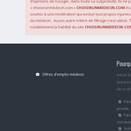
d’opinions de l’usager, dans toute sa subjectivité. Ils ne
« choisirunmédecin.com »
CHOISIRUNMEDECIN.COM
éca
soumis à une modération qui exclue tout propos injurieu
du médecin. Aucun autre critère de filtrage n’est utilisé. T
notablement la fiabilité du site
CHOISIRUNMEDECIN.CO
Pourqu
Offres d'emploi médecin
Article 
que poss
de ce dro
Parc
proche,
Parc
osé test
Votr