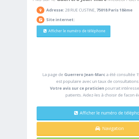
Adresse:
28 RUE CUSTINE,
75018 Paris 18ème
Site internet:
Afficher le numéro de téléphone
La page de
Guerrero Jean-Marc
a été consultée 1
est populaire avec un taux de consultation
Votre avis sur ce praticien
pourrait intéress
patients. Aidez-les à choisir de facon é
Afficher le numéro de télé
Navigation