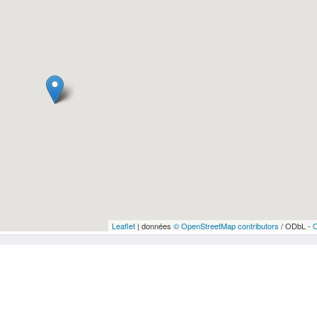
Leaflet
| données
© OpenStreetMap contributors
/ ODbL -