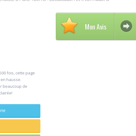
Mon Avis
Avis su
500 fois, cette page
30
s en hausse.
DELCAM
er beaucoup de
Jul
Chirurg
clairée!
maxillo-facia
Rapide et efficace
phone
sagesse extraites
douleur
...lire plus