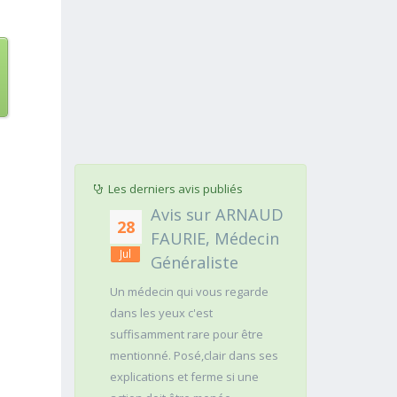
Les derniers avis publiés
r PASCAL
Avis sur ARNAUD
Avis 
28
25
PE,
FAURIE, Médecin
Jéro
Jul
Jul
ien
Généraliste
Neur
le
Un médecin qui vous regarde
Aidé d'une assi
dans les yeux c'est
a examiné ave
 2 dents de
suffisamment rare pour être
comportement
 aucune
mentionné. Posé,clair dans ses
cérébral, de l
explications et ferme si une
épouse. A aus