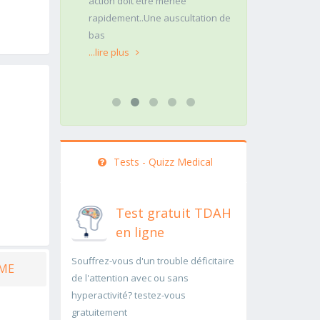
action doit être menée
pathologie rar
rapidement..Une auscultation de
rapidement p
bas
...lire plus
...lire plus
Tests - Quizz Medical
Test gratuit TDAH
en ligne
Souffrez-vous d'un trouble déficitaire
ÈME
de l'attention avec ou sans
hyperactivité? testez-vous
gratuitement