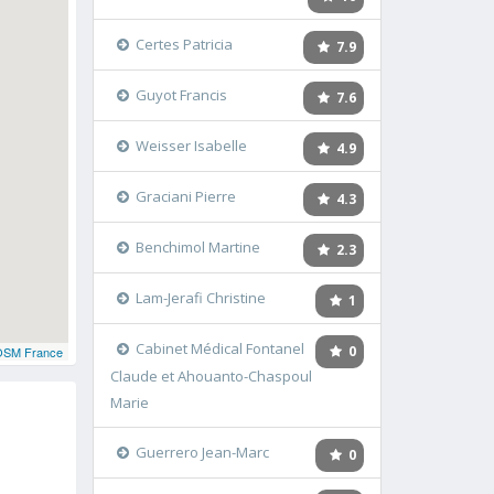
Certes Patricia
7.9
Guyot Francis
7.6
Weisser Isabelle
4.9
Graciani Pierre
4.3
Benchimol Martine
2.3
Lam-Jerafi Christine
1
Cabinet Médical Fontanel
0
OSM France
Claude et Ahouanto-Chaspoul
Marie
Guerrero Jean-Marc
0