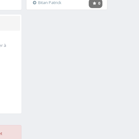
Bitan Patrick
0
er à
et