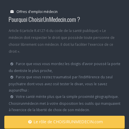
Offres d'emploi médecin
Pourquoi ChoisirUnMedecin.com ?
Article 6 (article R.4127-6 du code de la santé publique) « Le
médecin doit respecter le droit que possède toute personne de
choisir librement son médecin. Il doit lui faciliter l'exercice de ce
droit ».
Parce que vous vous mordez les doigts d’avoir poussé la porte
du dentiste le plus proche,
Parce que vous restez traumatisé par l’indifférence du seul
psychiatre dont vous avez osé tester le divan, vous le savez
aujourd’hui :
Votre santé mérite plus que la simple proximité géographique.
Choisirunmédecin met à votre disposition les outils qui manquaient
à l’exercice de la liberté de choix de son médecin.
Le rôle de CHOISIRUNMEDECIN.com