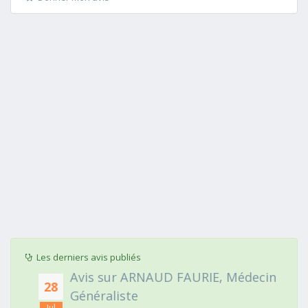
Les derniers avis publiés
Avis sur ARNAUD FAURIE, Médecin
28
Généraliste
Jul