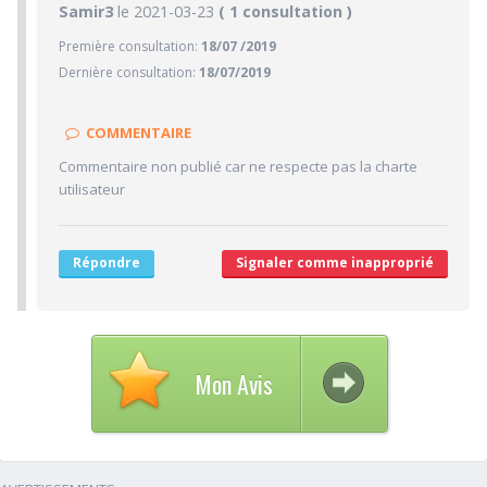
9/10
Samir3
le 2021-03-23
PRATICIEN
( 1 consultation )
Première consultation:
18/07 /2019
10/10
Confiance accordée
Dernière consultation:
18/07/2019
10/10
Sympathie
10/10
Clarté des informations médicales délivrées
COMMENTAIRE
10/10
Délai pour obtenir un 1er RDV
Commentaire non publié car ne respecte pas la charte
5/10
Ponctualité/Temps en salle d'attente/Retard
utilisateur
1.7/10
CABINET/LOCAUX
2/10
Desserte par les transports en commun
Répondre
Signaler comme inapproprié
2/10
Stationnements alentours
1/10
Agréabilité des locaux
Mon Avis