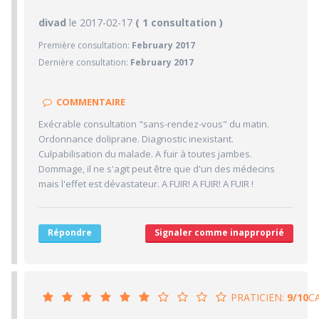
2.6/10
divad
le 2017-02-17
PRATICIEN
( 1 consultation )
Première consultation:
February 2017
1/10
Confiance accordée
Dernière consultation:
February 2017
1/10
Sympathie
1/10
Clarté des informations médicales délivrées
COMMENTAIRE
5/10
Délai pour obtenir un 1er RDV
Exécrable consultation "sans-rendez-vous" du matin.
5/10
Ponctualité/Temps en salle d'attente/Retard
Ordonnance doliprane. Diagnostic inexistant.
5/10
Culpabilisation du malade. A fuir à toutes jambes.
CABINET/LOCAUX
Dommage, il ne s'agit peut être que d'un des médecins
5/10
Desserte par les transports en commun
mais l'effet est dévastateur. A FUIR! A FUIR! A FUIR !
5/10
Stationnements alentours
5/10
Agréabilité des locaux
Répondre
Signaler comme inapproprié
PRATICIEN:
9/10
C