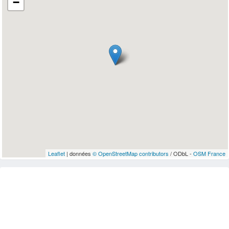
−
Leaflet
| données
© OpenStreetMap contributors
/ ODbL -
OSM France