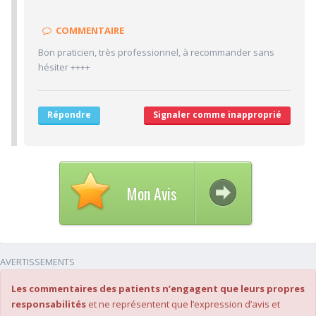
8/10
Sympathie
8/10
Clarté des informations médicales délivrées
COMMENTAIRE
7/10
Délai pour obtenir un 1er RDV
Bon praticien, très professionnel, à recommander sans
7/10
hésiter ++++
Ponctualité/Temps en salle d'attente/Retard
7/10
CABINET/LOCAUX
7/10
Desserte par les transports en commun
Répondre
Signaler comme inapproprié
7/10
Stationnements alentours
7/10
Agréabilité des locaux
Mon Avis
AVERTISSEMENTS
Les commentaires des patients n’engagent que leurs propres
responsabilités
et ne représentent que l’expression d’avis et