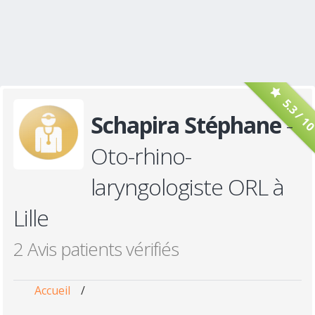
5.3 / 1
Schapira Stéphane
-
Oto-rhino-
laryngologiste ORL à
Lille
2 Avis patients vérifiés
Accueil
/