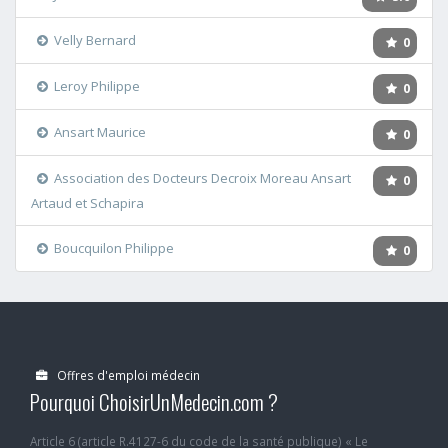
Velly Bernard
0
Leroy Philippe
0
Ansart Maurice
0
Association des Docteurs Decroix Moreau Ansart
0
Artaud et Schapira
Boucquilon Philippe
0
Offres d'emploi médecin
Pourquoi ChoisirUnMedecin.com ?
Article 6 (article R.4127-6 du code de la santé publique) « Le