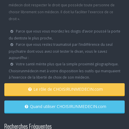
médecin doit respecter le droit que possède toute personne de
choisir librement son médecin. Il doit lui faciliter l'exercice de ce
droit ».
Parce que vous vous mordez les doigts d’avoir poussé la porte
du dentiste le plus proche,
Parce que vous restez traumatisé par l’indifférence du seul
psychiatre dont vous avez osé tester le divan, vous le savez
aujourd’hui :
Votre santé mérite plus que la simple proximité géographique.
Choisirunmédecin met à votre disposition les outils qui manquaient
à l’exercice de la liberté de choix de son médecin.
Le rôle de CHOISIRUNMEDECIN.com
Quand utiliser CHOISIRUNMEDECIN.com
Recherches Fréquentes