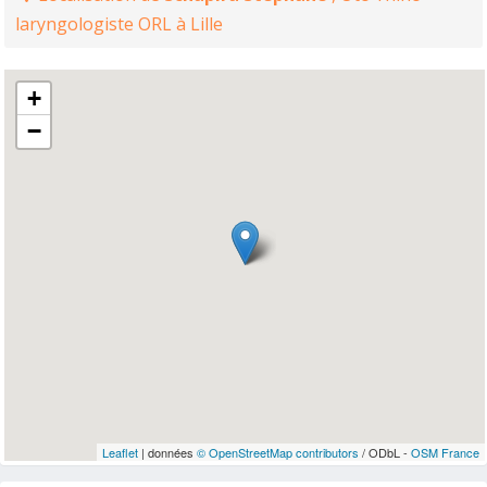
laryngologiste ORL à Lille
+
−
Leaflet
| données
© OpenStreetMap contributors
/ ODbL -
OSM France