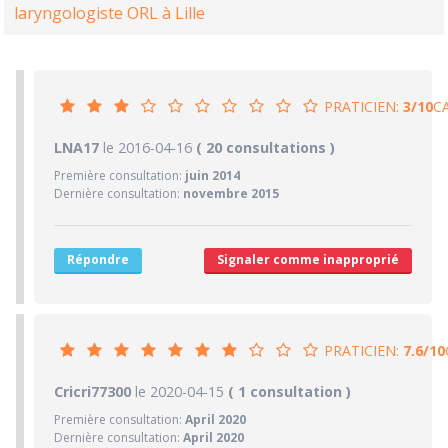
laryngologiste ORL à Lille
PRATICIEN:
3/10
C
3/10
LNA17
le 2016-04-16
PRATICIEN
( 20 consultations )
Première consultation:
juin 2014
0/10
Confiance accordée
Dernière consultation:
novembre 2015
1/10
Sympathie
0/10
Clarté des informations médicales délivrées
Répondre
Signaler comme inapproprié
9/10
Délai pour obtenir un 1er RDV
5/10
Ponctualité/Temps en salle d'attente/Retard
3.7/10
CABINET/LOCAUX
PRATICIEN:
7.6/10
5/10
Desserte par les transports en commun
7.6/10
Cricri77300
le 2020-04-15
PRATICIEN
( 1 consultation )
5/10
Stationnements alentours
Première consultation:
April 2020
1/10
Agréabilité des locaux
8/10
Confiance accordée
Dernière consultation:
April 2020