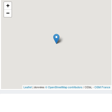
+
−
Leaflet
| données
© OpenStreetMap contributors
/ ODbL -
OSM France