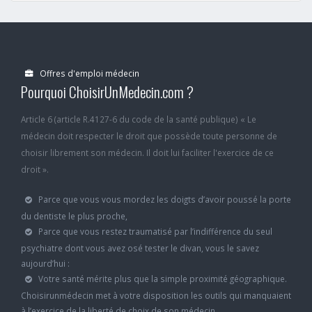
Offres d'emploi médecin
Pourquoi ChoisirUnMedecin.com ?
Article 6 (article R.4127-6 du code de la santé publique) « Le
médecin doit respecter le droit que possède toute personne de
choisir librement son médecin. Il doit lui faciliter l'exercice de ce
droit ».
Parce que vous vous mordez les doigts d’avoir poussé la porte
du dentiste le plus proche,
Parce que vous restez traumatisé par l’indifférence du seul
psychiatre dont vous avez osé tester le divan, vous le savez
aujourd’hui :
Votre santé mérite plus que la simple proximité géographique.
Choisirunmédecin met à votre disposition les outils qui manquaient
à l’exercice de la liberté de choix de son médecin.