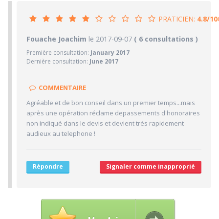
PRATICIEN:
4.8/10
4.8/10
Fouache Joachim
le 2017-09-07
PRATICIEN
( 6 consultations )
Première consultation:
January 2017
2/10
Confiance accordée
Dernière consultation:
June 2017
3/10
Sympathie
4/10
Clarté des informations médicales délivrées
COMMENTAIRE
8/10
Délai pour obtenir un 1er RDV
Agréable et de bon conseil dans un premier temps...mais
7/10
après une opération réclame depassements d'honoraires
Ponctualité/Temps en salle d'attente/Retard
non indiqué dans le devis et devient très rapidement
6.3/10
CABINET/LOCAUX
audieux au telephone !
8/10
Desserte par les transports en commun
2/10
Stationnements alentours
Répondre
Signaler comme inapproprié
9/10
Agréabilité des locaux