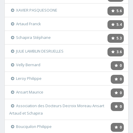
XAVIER PASQUESOONE
5.6
Artaud Franck
5.4
Schapira Stéphane
5.3
JULIE LAMBLIN DESRUELLES
3.6
Velly Bernard
0
Leroy Philippe
0
Ansart Maurice
0
Association des Docteurs Decroix Moreau Ansart
0
Artaud et Schapira
Boucquilon Philippe
0