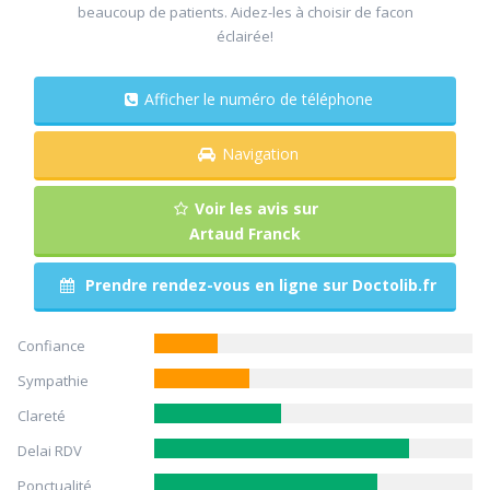
beaucoup de patients. Aidez-les à choisir de facon
éclairée!
Afficher le numéro de téléphone
Navigation
Voir les avis sur
Artaud Franck
Prendre rendez-vous en ligne sur Doctolib.fr
Confiance
Sympathie
Clareté
Delai RDV
Ponctualité