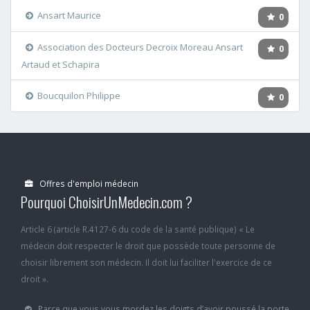
Ansart Maurice
0
Association des Docteurs Decroix Moreau Ansart
0
Artaud et Schapira
Boucquilon Philippe
0
Offres d'emploi médecin
Pourquoi ChoisirUnMedecin.com ?
Article 6 (article R.4127-6 du code de la santé publique) « Le
médecin doit respecter le droit que possède toute personne de
choisir librement son médecin. Il doit lui faciliter l'exercice de ce
droit ».
Parce que vous vous mordez les doigts d’avoir poussé la porte