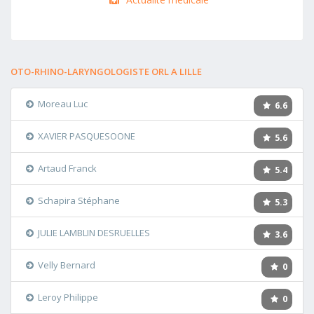
OTO-RHINO-LARYNGOLOGISTE ORL A LILLE
Moreau Luc
6.6
XAVIER PASQUESOONE
5.6
Artaud Franck
5.4
Schapira Stéphane
5.3
JULIE LAMBLIN DESRUELLES
3.6
Velly Bernard
0
Leroy Philippe
0