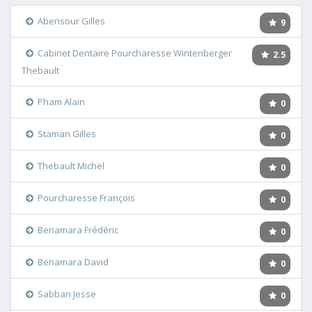
Abensour Gilles
9
Cabinet Dentaire Pourcharesse Wintenberger
2.5
Thebault
Pham Alain
0
Staman Gilles
0
Thebault Michel
0
Pourcharesse François
0
Benamara Frédéric
0
Benamara David
0
Sabban Jesse
0