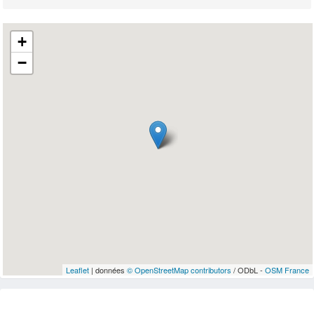
+
−
Leaflet
| données
© OpenStreetMap contributors
/ ODbL -
OSM France