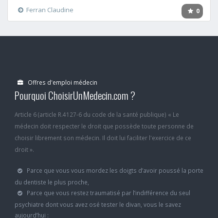
Ferran Claudine
0
Offres d'emploi médecin
Pourquoi ChoisirUnMedecin.com ?
Article 6 (article R.4127-6 du code de la santé publique) « Le
médecin doit respecter le droit que possède toute personne de
choisir librement son médecin. Il doit lui faciliter l'exercice de ce
droit ».
Parce que vous vous mordez les doigts d’avoir poussé la porte
du dentiste le plus proche,
Parce que vous restez traumatisé par l’indifférence du seul
psychiatre dont vous avez osé tester le divan, vous le savez
aujourd’hui :