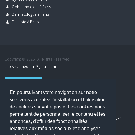
Ophtalmologue à Paris
Dermatologue à Paris
Dentiste à Paris
Copyright © 2026 . All Rights Reserved.
choisirunmedecin@gmail.com
Nous contacter
En poursuivant votre navigation sur notre
Accueil
site, vous acceptez l'installation et l'utilisation
Blog
de cookies sur votre poste. Les cookies nous
Mon compte
permettent de personnaliser le contenu et les
Dernier avis : PASCAL DELCAMPE, Chirurgien maxillo-faciale à Arpajon
annonces, d'offrir des fonctionnalités
Mentions légales
relatives aux médias sociaux et d'analyser
Politique de confidentialité