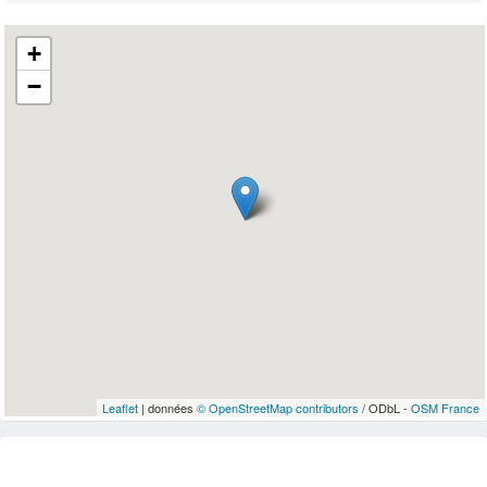
+
−
Leaflet
| données
© OpenStreetMap contributors
/ ODbL -
OSM France