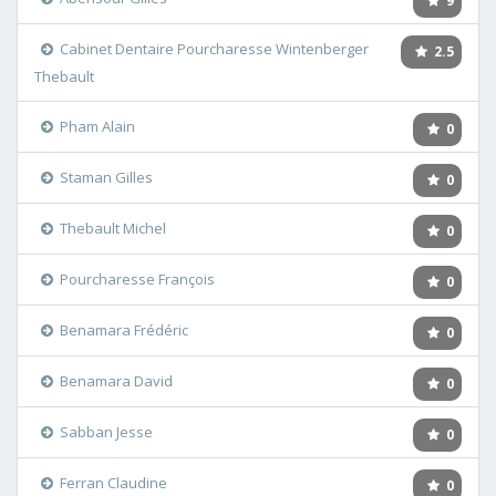
9
Cabinet Dentaire Pourcharesse Wintenberger
2.5
Thebault
Pham Alain
0
Staman Gilles
0
Thebault Michel
0
Pourcharesse François
0
Benamara Frédéric
0
Benamara David
0
Sabban Jesse
0
Ferran Claudine
0