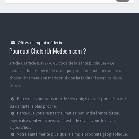
Offres d'emploi médecin
Pourquoi ChoisirUnMedecin.com ?
Article 6 (article R.4127-6 du code de la santé publique) « Le
médecin doit respecter le droit que possède toute personne de
choisir librement son médecin. Il doit lui faciliter l'exercice de ce
droit ».
Parce que vous vous mordez les doigts d’avoir poussé la porte
du dentiste le plus proche,
Parce que vous restez traumatisé par l’indifférence du seul
psychiatre dont vous avez osé tester le divan, vous le savez
aujourd’hui :
Votre santé mérite plus que la simple proximité géographique.