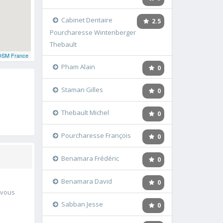
Cabinet Dentaire
2.5
Pourcharesse Wintenberger
Thebault
OSM France
Pham Alain
0
Staman Gilles
0
Thebault Michel
0
Pourcharesse François
0
Benamara Frédéric
0
Benamara David
0
 vous
Sabban Jesse
0