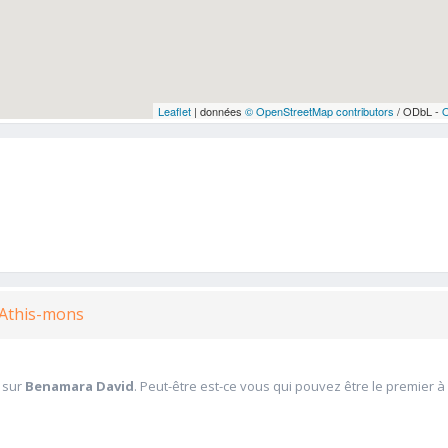
Leaflet
| données
© OpenStreetMap contributors
/ ODbL -
à Athis-mons
 sur
Benamara David
. Peut-être est-ce vous qui pouvez être le premier à