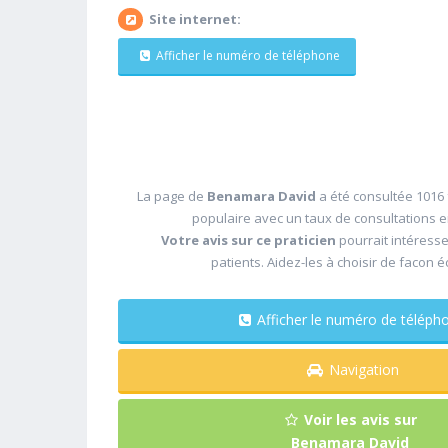
Site internet:
Afficher le numéro de téléphone
La page de
Benamara David
a été consultée 1016 
populaire avec un taux de consultations 
Votre avis sur ce praticien
pourrait intéress
patients. Aidez-les à choisir de facon é
Afficher le numéro de télé
Navigation
Voir les avis sur
Benamara David