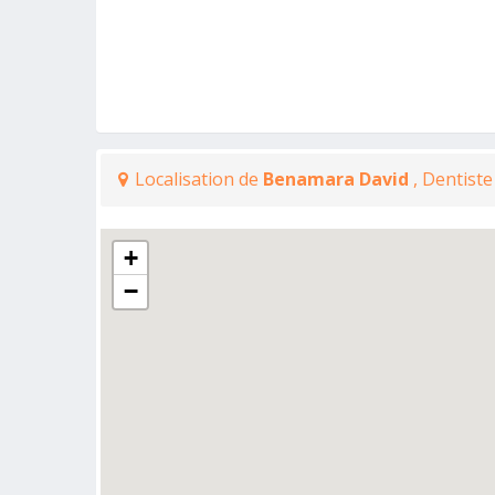
Localisation de
Benamara David
, Dentist
+
−