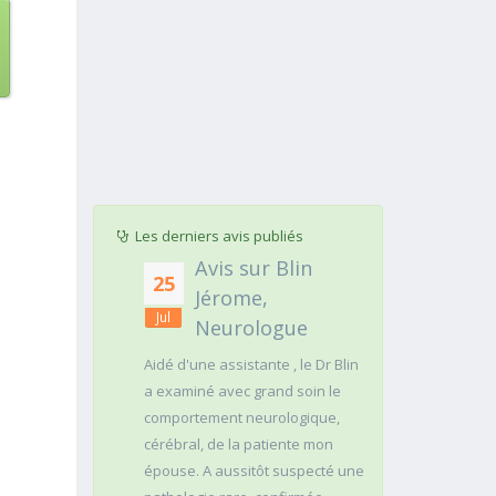
Les derniers avis publiés
ur ARNAUD
Avis sur Blin
Avis
25
20
, Médecin
Jérome,
MO
Jul
Jul
liste
Neurologue
BO
Psychiatr
ous regarde
Aidé d'une assistante , le Dr Blin
st
a examiné avec grand soin le
je consulte 
e pour être
comportement neurologique,
des années. D
clair dans ses
cérébral, de la patiente mon
est "transfor
erme si une
épouse. A aussitôt suspecté une
aucune consul