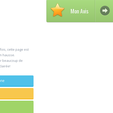
Mon Avis
fois, cette page est
en hausse.
Avis sur PASCAL
Avis s
er beaucoup de
30
28
clairée!
DELCAMPE,
FAURIE
Jul
Jul
Chirurgien
Généra
phone
maxillo-faciale
Un médecin qui v
dans les yeux c'e
Rapide et efficace 2 dents de
suffisamment rar
sagesse extraites aucune
mentionné. Posé,
douleur
explications et f
...lire plus