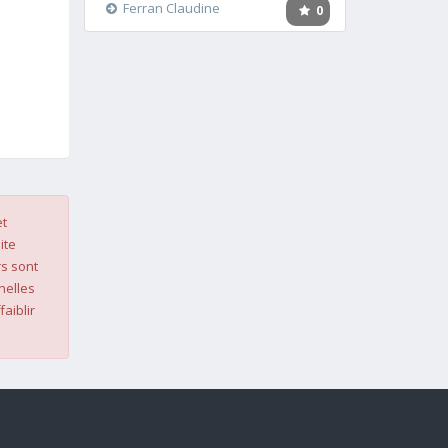
Ferran Claudine
0
et
ite
s sont
nelles
faiblir