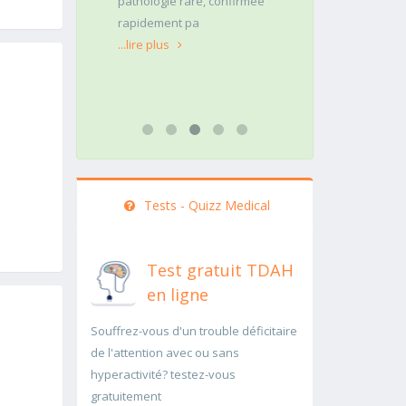
menée
pathologie rare, confirmée
même pas uns
auscultation de
rapidement pa
mon commenta
...lire plus
pour les d
...lire plus
Tests - Quizz Medical
Test gratuit TDAH
en ligne
Souffrez-vous d'un trouble déficitaire
de l'attention avec ou sans
hyperactivité? testez-vous
gratuitement