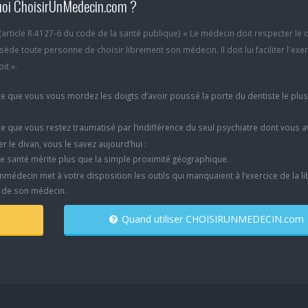
oi ChoisirUnMedecin.com ?
6 (article R.4127-6 du code de la santé publique) « Le médecin doit respecter le 
ède toute personne de choisir librement son médecin. Il doit lui faciliter l'exe
it ».
e que vous vous mordez les doigts d’avoir poussé la porte du dentiste le plu
e que vous restez traumatisé par l’indifférence du seul psychiatre dont vous 
er le divan, vous le savez aujourd’hui :
e santé mérite plus que la simple proximité géographique.
nmédecin met à votre disposition les outils qui manquaient à l’exercice de la li
x de son médecin.
Quand utiliser CHOISIRUNMEDECIN.com