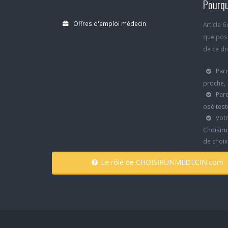
Pourqu
Offres d'emploi médecin
Article 
que poss
de ce dro
Parc
proche,
Parc
osé test
Votr
Choisiru
de choi
Le rôle de CHOISIRUNMEDECIN.com