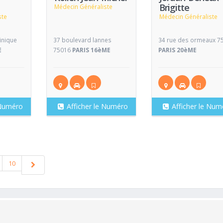
Brigitte
Médecin Généraliste
ste
Médecin Généraliste
inique
37 boulevard lannes
34 rue des ormeaux 7
E
75016
PARIS 16èME
PARIS 20èME
 Numéro
Afficher le Numéro
Afficher le Num
10