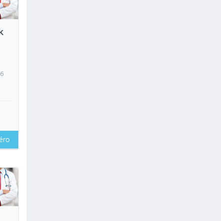
oir
k
16
éro
oir