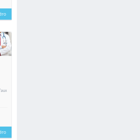
éro
oir
faux
éro