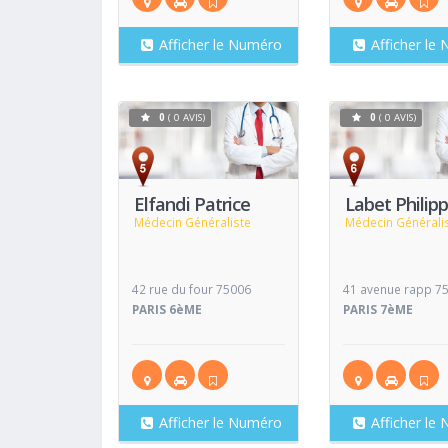
Afficher le Numéro
Afficher le
0
( 0 AVIS)
0
( 0 AVIS)
Voir
Fiche
Fiche
Elfandi Patrice
Labet Philip
Médecin Généraliste
Médecin Générali
42 rue du four 75006
41 avenue rapp 7
PARIS 6èME
PARIS 7èME
Afficher le Numéro
Afficher le