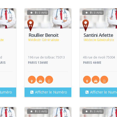
0
( 0 AVIS)
0
( 0 AVIS)
Voir
Voir
V
Fiche
Fiche
Roullier Benoit
Santini Arlette
ste
Médecin Généraliste
Médecin Généraliste
nd
196 rue de tolbiac 75013
48 rue de rivoli 75004
ARIS
PARIS 13èME
PARIS 4èME
 Numéro
Afficher le Numéro
Afficher le Num
0
( 0 AVIS)
0
( 0 AVIS)