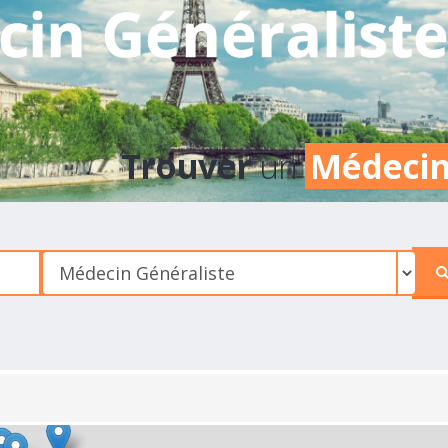
in Généralist
Trouver
un
Médecin