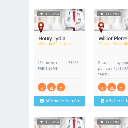
0
( 0 AVIS)
0
( 0 AVIS)
Voir
Fiche
Fiche
Houry Lydia
Williot Pierre
Médecin Généraliste
Médecin Générali
151 rue de rennes 75006
51 avenue raymo
PARIS 6èME
poincaré 75016
P
16èME
Afficher le Numéro
Afficher le
0
( 0 AVIS)
0
( 0 AVIS)