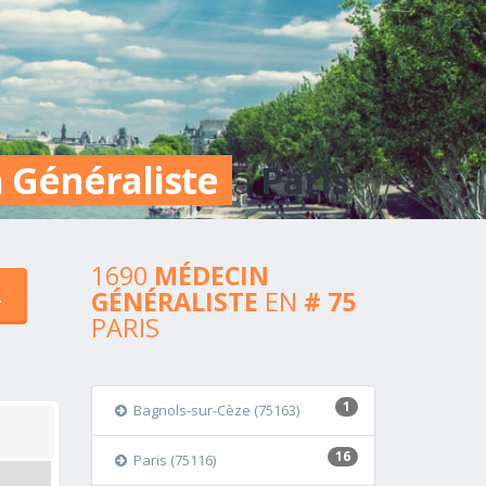
e
 Généraliste
a
Paris
1690
MÉDECIN
GÉNÉRALISTE
EN
# 75
PARIS
1
Bagnols-sur-Cèze (75163)
16
Paris (75116)