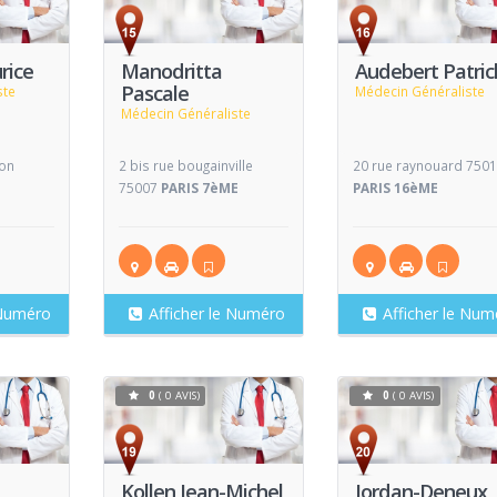
Voir
Voir
V
Fiche
Fiche
rice
Manodritta
Audebert Patric
Pascale
ste
Médecin Généraliste
Médecin Généraliste
ion
2 bis rue bougainville
20 rue raynouard 750
75007
PARIS 7èME
PARIS 16èME
 Numéro
Afficher le Numéro
Afficher le Num
0
( 0 AVIS)
0
( 0 AVIS)
Voir
Voir
V
Fiche
Fiche
Kollen Jean-Michel
Jordan-Deneux