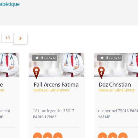
habétique
10
0
( 0 AVIS)
0
( 0 AVIS)
Voir
Voir
V
Fiche
Fiche
ne
Fall-Arcens Fatima
Doz Christian
ste
Médecin Généraliste
Médecin Généraliste
roment
181 rue legendre 75017
rue hermel 75018
PAR
ME
PARIS 17èME
18èME