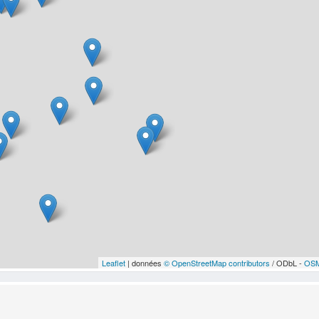
Leaflet
| données
© OpenStreetMap contributors
/ ODbL -
OSM