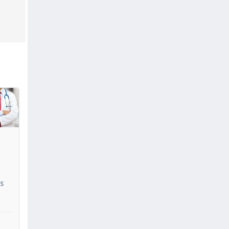
oir
IS