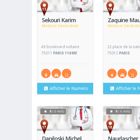
Voir
Fiche
Fiche
Sekouri Karim
Zaquine Mau
Médecin Généraliste
Médecin Générali
49 boulevard voltaire
22 place de la nat
75011
PARIS 11èME
75012
PARIS
Afficher le Numéro
Afficher le
0
( 0 AVIS)
0
( 0 AVIS)
Voir
Fiche
Fiche
Daniloski Michel
Naudascher