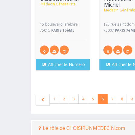
Michel
Médecin Généraliste
Médecin Générali
15 boulevard lefebvre
125 rue saint dom
75015
PARIS 15èME
75007
PARIS 7èM
Afficher le Numéro
Afficher le
1
2
3
4
5
6
7
8
9
Le rôle de CHOISIRUNMEDECIN.com