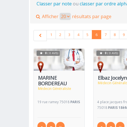
Classer par note
ou
classer par ordre alp
Afficher
résultats par page
1
2
3
4
5
6
7
8
9
0
( 0 AVIS)
0
( 0 AVIS)
Voir
Fiche
Fiche
MARINE
Elbaz Jocely
BORDEREAU
Médecin Générali
Médecin Généraliste
19 rue ramey 75018
PARIS
4 place jacques f
75018
PARIS 18è