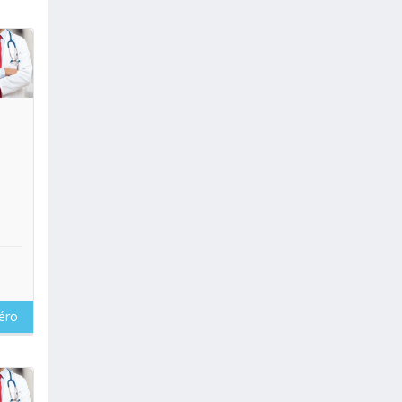
oir
éro