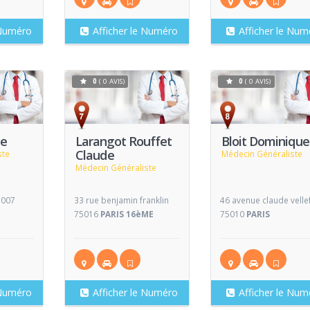
 Numéro
Afficher le Numéro
Afficher le Num
0
( 0 AVIS)
0
( 0 AVIS)
Voir
Voir
V
Fiche
Fiche
pe
Larangot Rouffet
Bloit Dominique
Claude
ste
Médecin Généraliste
Médecin Généraliste
5007
33 rue benjamin franklin
46 avenue claude velle
75016
PARIS 16èME
75010
PARIS
 Numéro
Afficher le Numéro
Afficher le Num