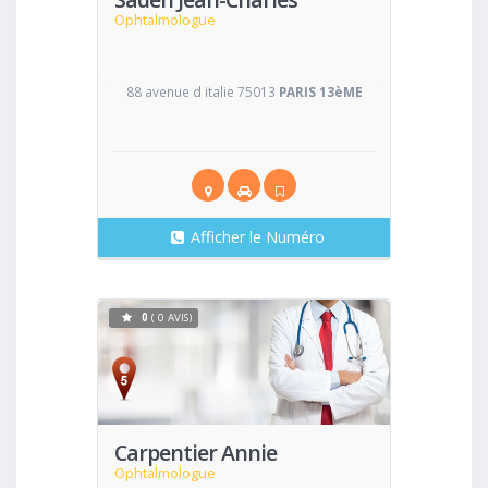
Ophtalmologue
88 avenue d italie 75013
PARIS 13èME
Afficher le Numéro
0
( 0 AVIS)
Voir
Carpentier Annie
Ophtalmologue