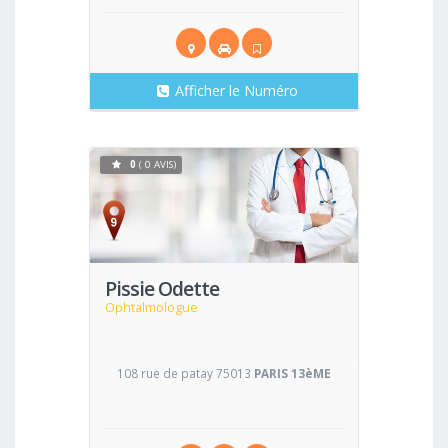
Afficher le Numéro
0
( 0 AVIS)
Voir
Pissie Odette
Ophtalmologue
108 rue de patay 75013
PARIS 13èME