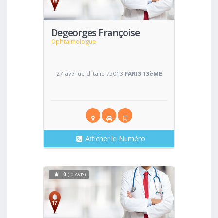
Degeorges Françoise
Ophtalmologue
27 avenue d italie 75013
PARIS 13èME
Afficher le Numéro
0
( 0 AVIS)
Voir