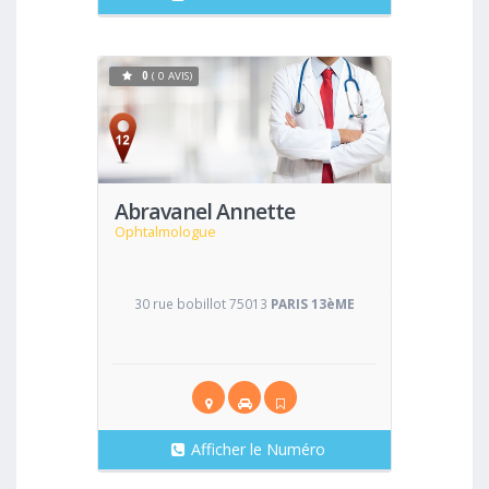
0
( 0 AVIS)
Voir
Abravanel Annette
Ophtalmologue
30 rue bobillot 75013
PARIS 13èME
Afficher le Numéro