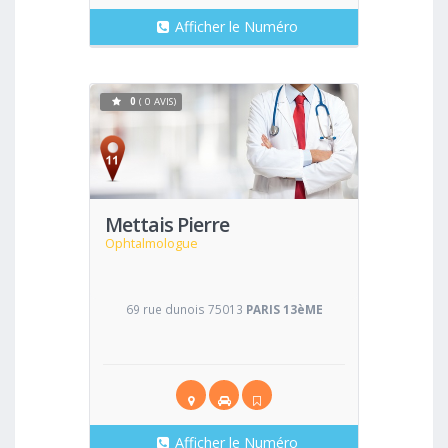
Afficher le Numéro
0
( 0 AVIS)
Voir
Mettais Pierre
Ophtalmologue
69 rue dunois 75013
PARIS 13èME
Afficher le Numéro