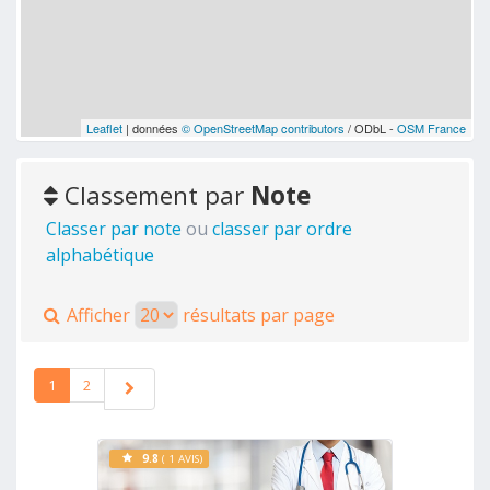
Leaflet
| données
© OpenStreetMap contributors
/ ODbL -
OSM France
Classement par
Note
Classer par note
ou
classer par ordre
alphabétique
Afficher
résultats par page
1
2
9.8
( 1 AVIS)