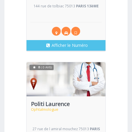
144 rue de tolbiac 75013
PARIS 13èME
Afficher le Numéro
0
( 0 AVIS)
Voir
Politi Laurence
Ophtalmologue
27 rue de l amiral mouchez 75013
PARIS