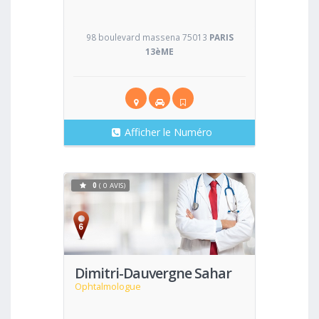
98 boulevard massena 75013
PARIS
13èME
Afficher le Numéro
0
( 0 AVIS)
Voir
Dimitri-Dauvergne Sahar
Ophtalmologue