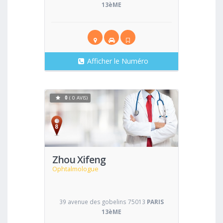
13èME
Afficher le Numéro
0
( 0 AVIS)
Voir
Zhou Xifeng
Ophtalmologue
39 avenue des gobelins 75013
PARIS
13èME