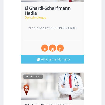
El Ghardi-Scharfmann
Hadia
Ophtalmologue
217 rue bobillot 75013
PARIS 13èME
Afficher le Numéro
0
( 0 AVIS)
Voir