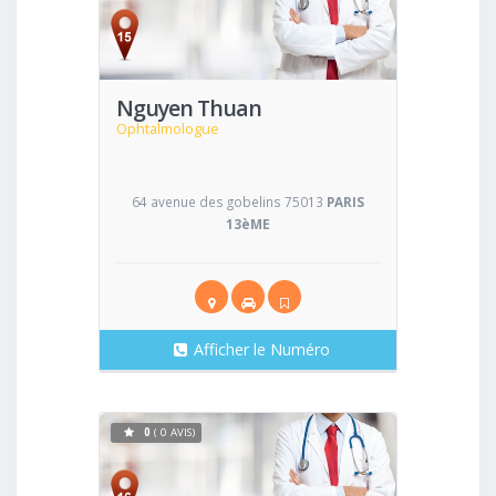
Voir
Nguyen Thuan
Ophtalmologue
64 avenue des gobelins 75013
PARIS
13èME
Afficher le Numéro
0
( 0 AVIS)
Voir