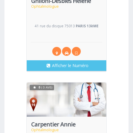
Ghiloni-Desbies Helene
Ophtalmologue
41 rue du disque 75013
PARIS 13èME
Afficher le Numéro
0
( 0 AVIS)
Voir
Carpentier Annie
Ophtalmologue