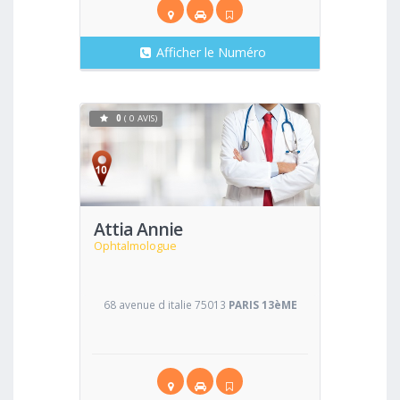
Afficher le Numéro
0
( 0 AVIS)
Voir
Attia Annie
Ophtalmologue
68 avenue d italie 75013
PARIS 13èME