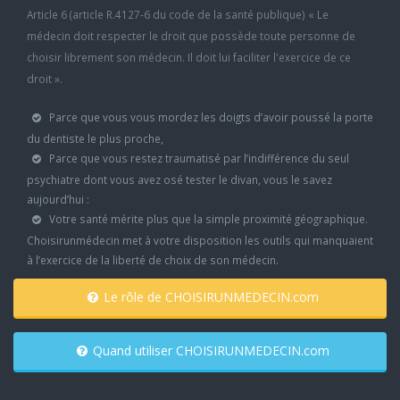
Article 6 (article R.4127-6 du code de la santé publique) « Le
médecin doit respecter le droit que possède toute personne de
choisir librement son médecin. Il doit lui faciliter l'exercice de ce
droit ».
Parce que vous vous mordez les doigts d’avoir poussé la porte
du dentiste le plus proche,
Parce que vous restez traumatisé par l’indifférence du seul
psychiatre dont vous avez osé tester le divan, vous le savez
aujourd’hui :
Votre santé mérite plus que la simple proximité géographique.
Choisirunmédecin met à votre disposition les outils qui manquaient
à l’exercice de la liberté de choix de son médecin.
Le rôle de CHOISIRUNMEDECIN.com
Quand utiliser CHOISIRUNMEDECIN.com