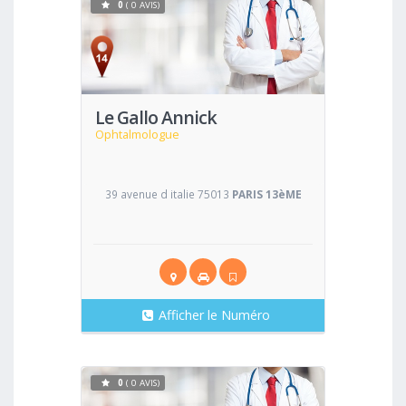
0
( 0 AVIS)
Voir
Le Gallo Annick
Ophtalmologue
39 avenue d italie 75013
PARIS 13èME
Afficher le Numéro
0
( 0 AVIS)