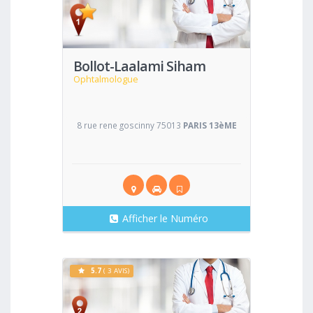
Voir
Bollot-Laalami Siham
Ophtalmologue
8 rue rene goscinny 75013
PARIS 13èME
Afficher le Numéro
5.7
( 3 AVIS)
Voir