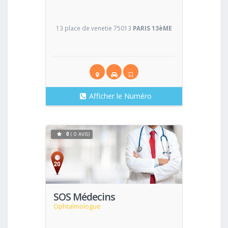
13 place de venetie 75013
PARIS 13èME
Afficher le Numéro
0
( 0 AVIS)
Voir
SOS Médecins
Ophtalmologue