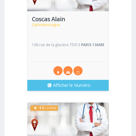
Coscas Alain
Ophtalmologue
106 rue de la glacière 75013
PARIS 13èME
Afficher le Numéro
5.5
( 4 AVIS)
Voir