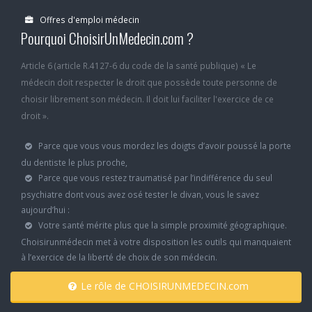
Offres d'emploi médecin
Pourquoi ChoisirUnMedecin.com ?
Article 6 (article R.4127-6 du code de la santé publique) « Le
médecin doit respecter le droit que possède toute personne de
choisir librement son médecin. Il doit lui faciliter l'exercice de ce
droit ».
Parce que vous vous mordez les doigts d’avoir poussé la porte
du dentiste le plus proche,
Parce que vous restez traumatisé par l’indifférence du seul
psychiatre dont vous avez osé tester le divan, vous le savez
aujourd’hui :
Votre santé mérite plus que la simple proximité géographique.
Choisirunmédecin met à votre disposition les outils qui manquaient
à l’exercice de la liberté de choix de son médecin.
Le rôle de CHOISIRUNMEDECIN.com