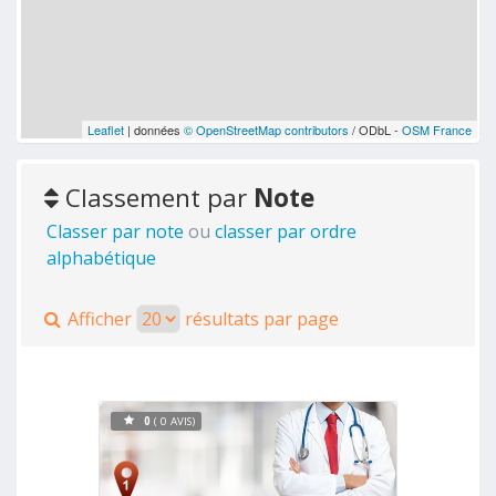
Leaflet
| données
© OpenStreetMap contributors
/ ODbL -
OSM France
Classement par
Note
Classer par note
ou
classer par ordre
alphabétique
Afficher
résultats par page
0
( 0 AVIS)
Voir