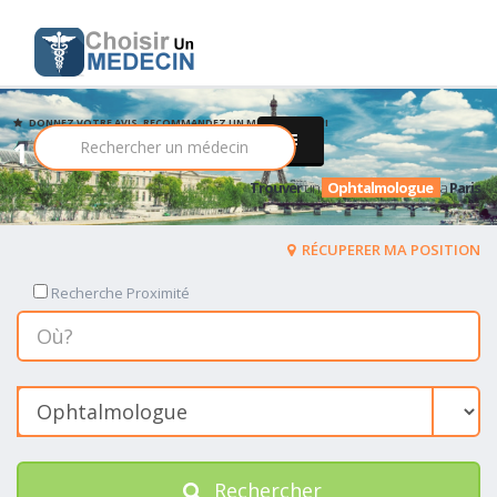
DONNEZ VOTRE AVIS, RECOMMANDEZ UN MEDECIN PARMI
1 Ophtalmologue
Trouver
un
Ophtalmologue
a
Paris
RÉCUPERER MA POSITION
Recherche Proximité
Rechercher