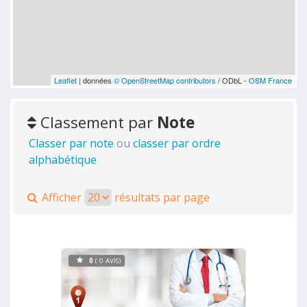
Leaflet
| données
© OpenStreetMap contributors
/ ODbL -
OSM France
Classement par
Note
Classer par note
ou
classer par ordre
alphabétique
Afficher
résultats par page
0
( 0 AVIS)
Voir