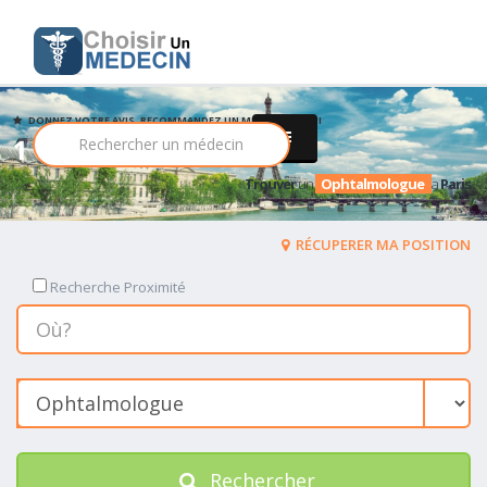
DONNEZ VOTRE AVIS, RECOMMANDEZ UN MEDECIN PARMI
1 Ophtalmologue
Trouver
un
Ophtalmologue
a
Paris
RÉCUPERER MA POSITION
Recherche Proximité
Rechercher