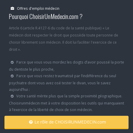
Offres d'emploi médecin
Pourquoi ChoisirUnMedecin.com ?
Article 6 (article R.4127-6 du code de la santé publique) « Le
médecin doit respecter le droit que possède toute personne de
choisir librement son médecin. Il doit lui faciliter l'exercice de ce
droit ».
Parce que vous vous mordez les doigts d’avoir poussé la porte
du dentiste le plus proche,
Parce que vous restez traumatisé par l’indifférence du seul
psychiatre dont vous avez osé tester le divan, vous le savez
aujourd’hui :
Votre santé mérite plus que la simple proximité géographique.
Choisirunmédecin met à votre disposition les outils qui manquaient
à l’exercice de la liberté de choix de son médecin.
Le rôle de CHOISIRUNMEDECIN.com