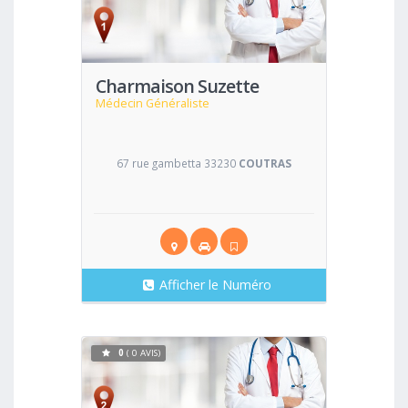
Voir
Charmaison Suzette
Médecin Généraliste
67 rue gambetta 33230
COUTRAS
Afficher le Numéro
0
( 0 AVIS)
Voir