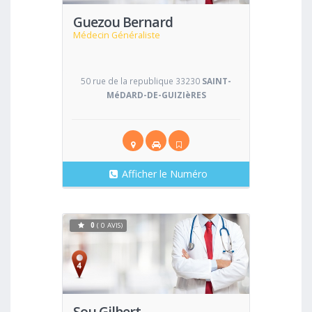
Guezou Bernard
Médecin Généraliste
50 rue de la republique 33230
SAINT-
MéDARD-DE-GUIZIèRES
Afficher le Numéro
0
( 0 AVIS)
Voir
Sou Gilbert