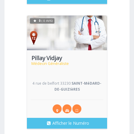
0
( 0 AVIS)
Voir
Pillay Vidjay
Médecin Généraliste
4 rue de belfort 33230
SAINT-MéDARD-
DE-GUIZIèRES
Afficher le Numéro