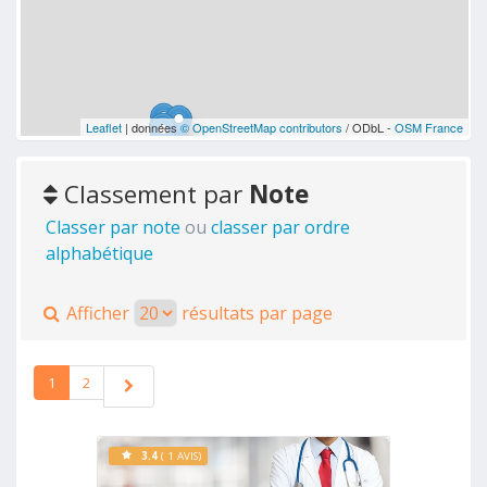
Leaflet
| données
© OpenStreetMap contributors
/ ODbL -
OSM France
Classement par
Note
Classer par note
ou
classer par ordre
alphabétique
Afficher
résultats par page
1
2
3.4
( 1 AVIS)