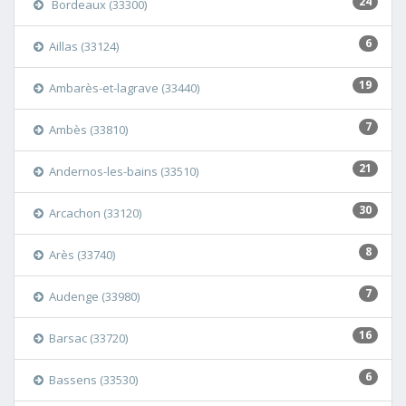
24
Bordeaux (33300)
6
Aillas (33124)
19
Ambarès-et-lagrave (33440)
7
Ambès (33810)
21
Andernos-les-bains (33510)
30
Arcachon (33120)
8
Arès (33740)
7
Audenge (33980)
16
Barsac (33720)
6
Bassens (33530)