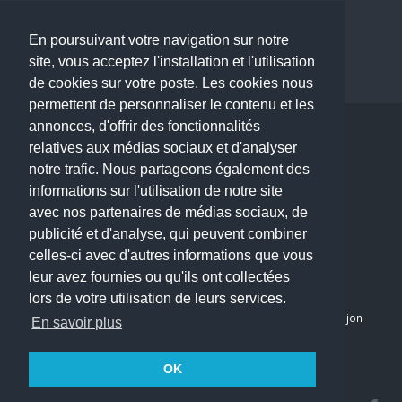
Dermatologue à Paris
Dentiste à Paris
En poursuivant votre navigation sur notre
site, vous acceptez l'installation et l'utilisation
de cookies sur votre poste. Les cookies nous
permettent de personnaliser le contenu et les
annonces, d'offrir des fonctionnalités
Copyright © 2026 . All Rights Reserved.
relatives aux médias sociaux et d'analyser
choisirunmedecin@gmail.com
notre trafic. Nous partageons également des
informations sur l'utilisation de notre site
Nous contacter
avec nos partenaires de médias sociaux, de
publicité et d'analyse, qui peuvent combiner
Accueil
celles-ci avec d'autres informations que vous
Blog
leur avez fournies ou qu'ils ont collectées
Mon compte
lors de votre utilisation de leurs services.
Dernier avis : PASCAL DELCAMPE, Chirurgien maxillo-faciale à Arpajon
En savoir plus
Mentions légales
Politique de confidentialité
OK