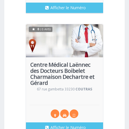
Afficher le Numéro
0
( 0 AVIS)
Voir
Centre Médical Laënnec
des Docteurs Boibelet
Charmaison Dechartre et
Gérard
Médecin Généraliste
67 rue gambetta 33230
COUTRAS
Afficher le Numéro