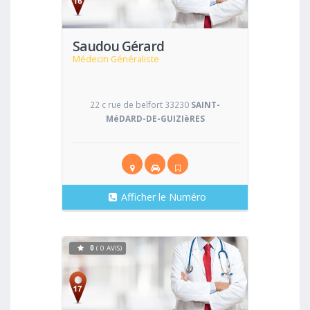
Saudou Gérard
Médecin Généraliste
22 c rue de belfort 33230
SAINT-
MéDARD-DE-GUIZIèRES
Afficher le Numéro
0
( 0 AVIS)
Voir