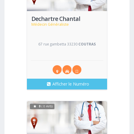
Dechartre Chantal
Médecin Généraliste
67 rue gambetta 33230
COUTRAS
Afficher le Numéro
0
( 0 AVIS)
Voir