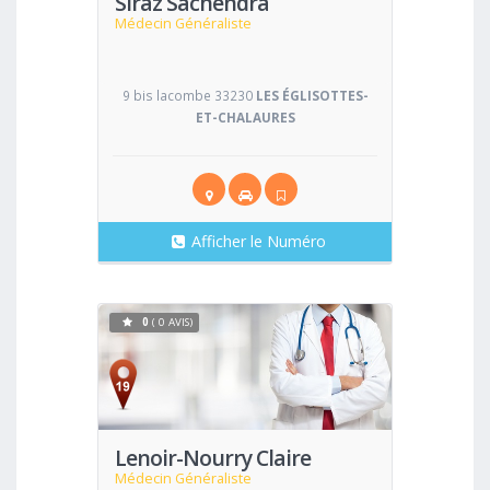
Siraz Sachendra
Médecin Généraliste
9 bis lacombe 33230
LES ÉGLISOTTES-
ET-CHALAURES
Afficher le Numéro
0
( 0 AVIS)
Voir
Lenoir-Nourry Claire
Médecin Généraliste