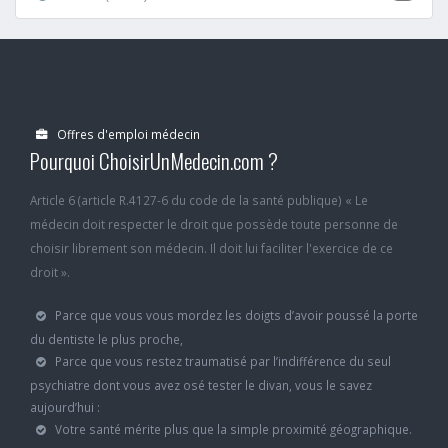
Offres d'emploi médecin
Pourquoi ChoisirUnMedecin.com ?
Article 6 (article R.4127-6 du code de la santé publique) « Le
médecin doit respecter le droit que possède toute personne de
choisir librement son médecin. Il doit lui faciliter l'exercice de ce
droit ».
Parce que vous vous mordez les doigts d’avoir poussé la porte
du dentiste le plus proche,
Parce que vous restez traumatisé par l’indifférence du seul
psychiatre dont vous avez osé tester le divan, vous le savez
aujourd’hui :
Votre santé mérite plus que la simple proximité géographique.