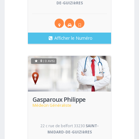
DE-GUIZIèRES
Afficher le Numéro
0
( 0 AVIS)
Voir
Gasparoux Philippe
Médecin Généraliste
22 c rue de belfort 33230
SAINT-
MéDARD-DE-GUIZIèRES