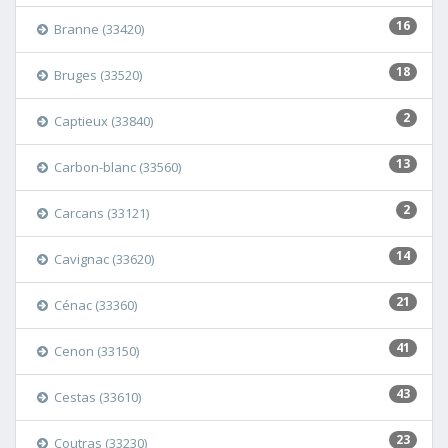
16
Branne (33420)
18
Bruges (33520)
2
Captieux (33840)
13
Carbon-blanc (33560)
2
Carcans (33121)
14
Cavignac (33620)
21
Cénac (33360)
41
Cenon (33150)
43
Cestas (33610)
23
Coutras (33230)