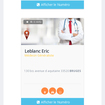
Afficher le Numéro
0
( 0 AVIS)
Voir
Leblanc Eric
Médecin Généraliste
130 bis avenue d aquitaine 33520
BRUGES
Afficher le Numéro