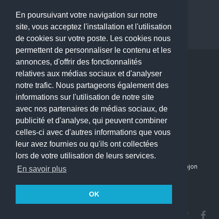
Dentiste à Paris
En poursuivant votre navigation sur notre
site, vous acceptez l'installation et l'utilisation
de cookies sur votre poste. Les cookies nous
permettent de personnaliser le contenu et les
annonces, d'offrir des fonctionnalités
Copyright © 2026 . All Rights Reserved.
relatives aux médias sociaux et d'analyser
choisirunmedecin@gmail.com
notre trafic. Nous partageons également des
informations sur l'utilisation de notre site
Nous contacter
avec nos partenaires de médias sociaux, de
publicité et d'analyse, qui peuvent combiner
Accueil
celles-ci avec d'autres informations que vous
Blog
leur avez fournies ou qu'ils ont collectées
Mon compte
lors de votre utilisation de leurs services.
Dernier avis : PASCAL DELCAMPE, Chirurgien maxillo-faciale à Arpajon
En savoir plus
Mentions légales
Politique de confidentialité
OK