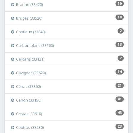
16
Branne (33420)
18
Bruges (33520)
2
Captieux (33840)
13
Carbon-blanc (33560)
2
Carcans (33121)
14
Cavignac (33620)
21
Cénac (33360)
41
Cenon (33150)
43
Cestas (33610)
23
Coutras (33230)