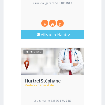
2 rue daugere 33520
BRUGES
Afficher le Numéro
0
( 0 AVIS)
Voir
Hurtrel Stéphane
Médecin Généraliste
2 bis mairie 33520
BRUGES