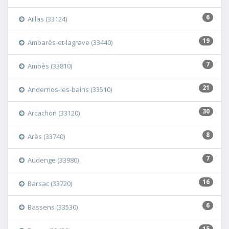
6
Aillas (33124)
19
Ambarès-et-lagrave (33440)
7
Ambès (33810)
21
Andernos-les-bains (33510)
30
Arcachon (33120)
8
Arès (33740)
7
Audenge (33980)
16
Barsac (33720)
6
Bassens (33530)
15