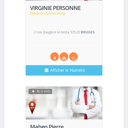
VIRGINIE PERSONNE
Médecin Généraliste
2 rue daugere le tasta 33520
BRUGES
Afficher le Numéro
0
( 0 AVIS)
Voir
Maheo Pierre