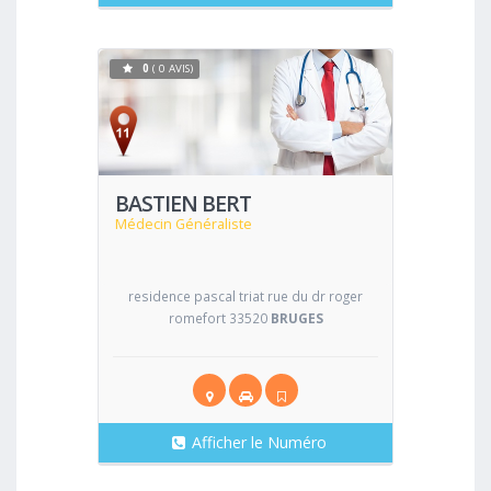
0
( 0 AVIS)
Voir
BASTIEN BERT
Médecin Généraliste
residence pascal triat rue du dr roger
romefort 33520
BRUGES
Afficher le Numéro