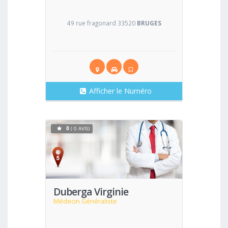
49 rue fragonard 33520
BRUGES
Afficher le Numéro
0
( 0 AVIS)
Voir
Duberga Virginie
Médecin Généraliste