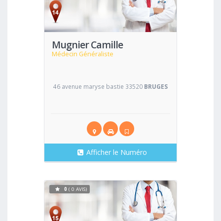
Voir
Mugnier Camille
Médecin Généraliste
46 avenue maryse bastie 33520
BRUGES
Afficher le Numéro
0
( 0 AVIS)
Voir