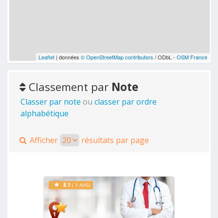
Leaflet
| données
© OpenStreetMap contributors
/ ODbL -
OSM France
Classement par
Note
Classer par note
ou
classer par ordre
alphabétique
Afficher
résultats par page
8.1
( 1 AVIS)
Voir