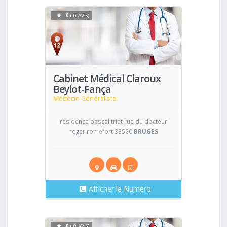
0
( 0 AVIS)
Voir
Cabinet Médical Claroux
Beylot-Fança
Médecin Généraliste
residence pascal triat rue du docteur
roger romefort 33520
BRUGES
Afficher le Numéro
0
( 0 AVIS)