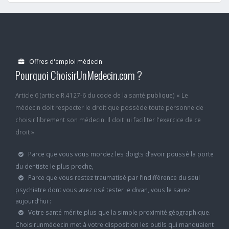
Offres d'emploi médecin
Pourquoi ChoisirUnMedecin.com ?
Article 6 (article R.4127-6 du code de la santé publique) « Le
médecin doit respecter le droit que possède toute personne de
choisir librement son médecin. Il doit lui faciliter l'exercice de ce
droit ».
Parce que vous vous mordez les doigts d’avoir poussé la porte
du dentiste le plus proche,
Parce que vous restez traumatisé par l’indifférence du seul
psychiatre dont vous avez osé tester le divan, vous le savez
aujourd’hui :
Votre santé mérite plus que la simple proximité géographique.
Choisirunmédecin met à votre disposition les outils qui manquaient