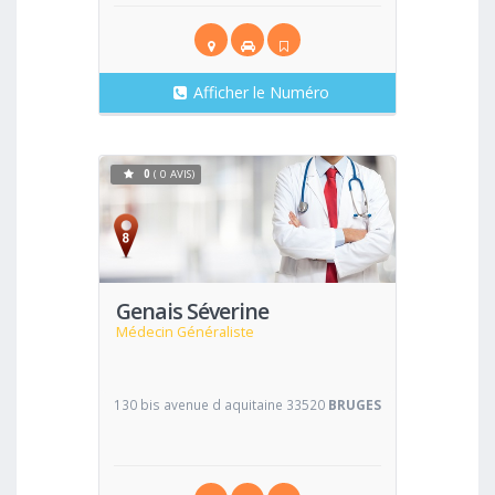
Afficher le Numéro
0
( 0 AVIS)
Voir
Genais Séverine
Médecin Généraliste
130 bis avenue d aquitaine 33520
BRUGES