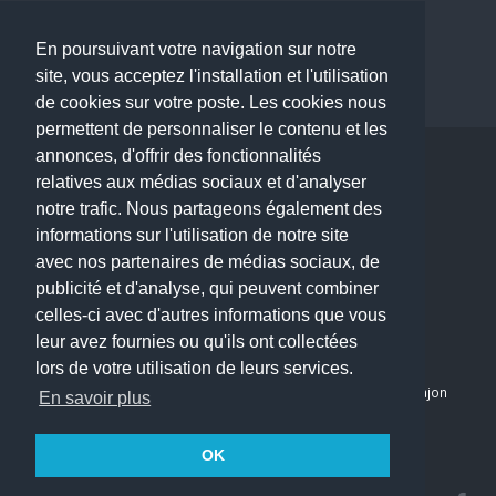
Dermatologue à Paris
Dentiste à Paris
En poursuivant votre navigation sur notre
site, vous acceptez l'installation et l'utilisation
de cookies sur votre poste. Les cookies nous
permettent de personnaliser le contenu et les
annonces, d'offrir des fonctionnalités
Copyright © 2026 . All Rights Reserved.
relatives aux médias sociaux et d'analyser
choisirunmedecin@gmail.com
notre trafic. Nous partageons également des
informations sur l'utilisation de notre site
Nous contacter
avec nos partenaires de médias sociaux, de
publicité et d'analyse, qui peuvent combiner
Accueil
celles-ci avec d'autres informations que vous
Blog
leur avez fournies ou qu'ils ont collectées
Mon compte
lors de votre utilisation de leurs services.
Dernier avis : PASCAL DELCAMPE, Chirurgien maxillo-faciale à Arpajon
En savoir plus
Mentions légales
Politique de confidentialité
OK