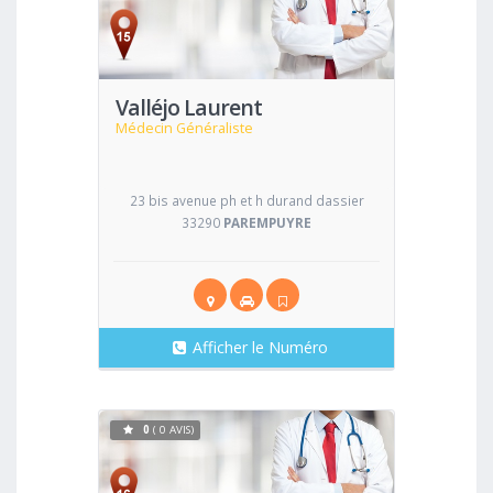
Voir
Valléjo Laurent
Médecin Généraliste
23 bis avenue ph et h durand dassier
33290
PAREMPUYRE
Afficher le Numéro
0
( 0 AVIS)
Voir