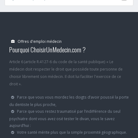
Offres d'emploi médecin
Pourquoi ChoisirUnMedecin.com ?
Article 6 (article R.4127-6 du code de la santé publique) « Le
médecin doit respecter le droit que possède toute personne de
choisir librement son médecin. Il doit lui faciliter l'exercice de ce
droit ».
Parce que vous vous mordez les doigts d’avoir poussé la porte
du dentiste le plus proche,
Parce que vous restez traumatisé par l’indifférence du seul
psychiatre dont vous avez osé tester le divan, vous le savez
aujourd’hui :
Votre santé mérite plus que la simple proximité géographique.