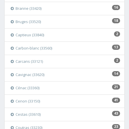
16
Branne (33420)
18
Bruges (33520)
2
Captieux (33840)
13
Carbon-blanc (33560)
2
Carcans (33121)
14
Cavignac (33620)
21
Cénac (33360)
41
Cenon (33150)
43
Cestas (33610)
23
Coutras (33230)