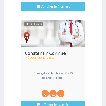
Afficher le Numéro
0
( 0 AVIS)
Voir
Constantin Corinne
Médecin Généraliste
6 rue gabriel lamboley 33290
BLANQUEFORT
Afficher le Numéro