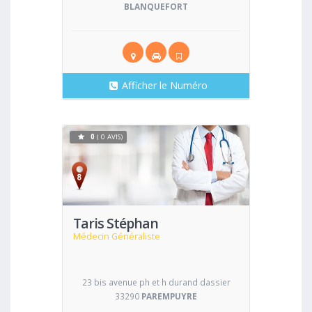
BLANQUEFORT
Afficher le Numéro
0
( 0 AVIS)
Voir
Taris Stéphan
Médecin Généraliste
23 bis avenue ph et h durand dassier
33290
PAREMPUYRE