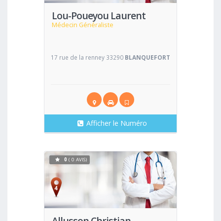
Lou-Poueyou Laurent
Médecin Généraliste
17 rue de la renney 33290
BLANQUEFORT
Afficher le Numéro
0
( 0 AVIS)
Voir
Allusson Christian