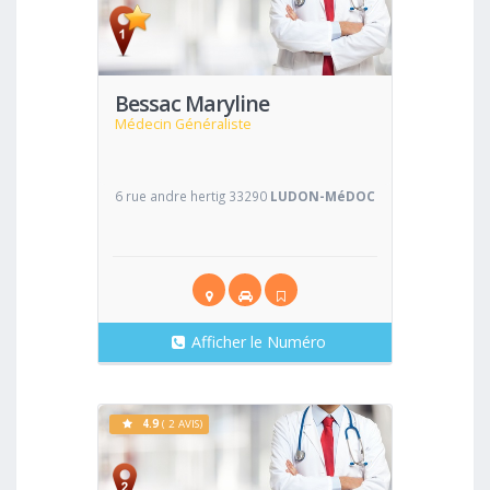
Voir
Bessac Maryline
Médecin Généraliste
6 rue andre hertig 33290
LUDON-MéDOC
Afficher le Numéro
4.9
( 2 AVIS)
Voir