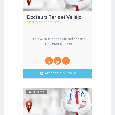
Docteurs Taris et Valléjo
Médecin Généraliste
23 bis avenue ph et h durand dassier
33290
PAREMPUYRE
Afficher le Numéro
0
( 0 AVIS)
Voir