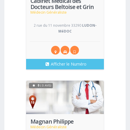
Cabinet Médical des
Docteurs Beltoise et Grin
Médecin Généraliste
2 rue du 11 novembre 33290
LUDON-
MéDOC
Afficher le Numéro
0
( 0 AVIS)
Voir
Magnan Philippe
Médecin Généraliste