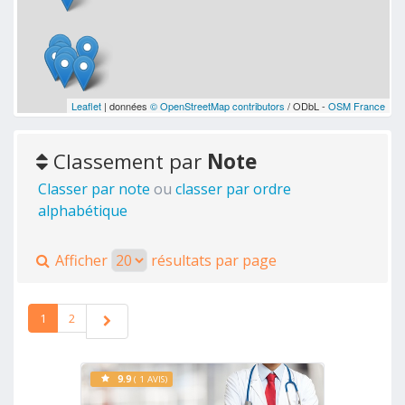
Leaflet
| données
© OpenStreetMap contributors
/ ODbL -
OSM France
Classement par
Note
Classer par note
ou
classer par ordre
alphabétique
Afficher
résultats par page
1
2
9.9
( 1 AVIS)