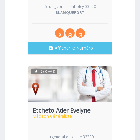
6 rue gabriel lamboley 33290
BLANQUEFORT
Afficher le Numéro
0
( 0 AVIS)
Voir
Etcheto-Ader Evelyne
Médecin Généraliste
du general de gaulle 33290