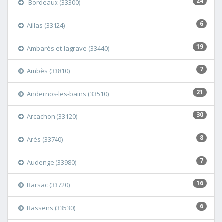
24
Bordeaux (33300)
6
Aillas (33124)
19
Ambarès-et-lagrave (33440)
7
Ambès (33810)
21
Andernos-les-bains (33510)
30
Arcachon (33120)
8
Arès (33740)
7
Audenge (33980)
16
Barsac (33720)
6
Bassens (33530)