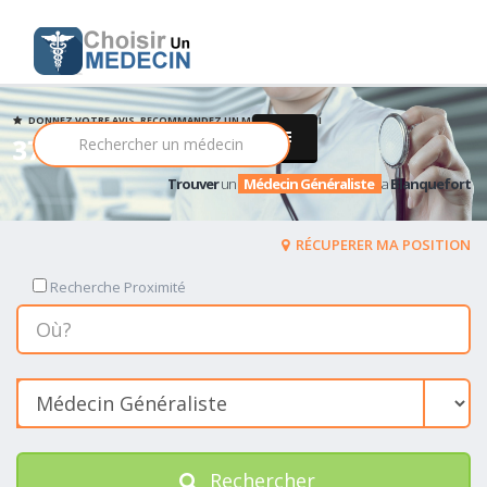
DONNEZ VOTRE AVIS, RECOMMANDEZ UN MEDECIN PARMI
37 Médecin Généraliste
Trouver
un
Médecin Généraliste
a
Blanquefort
RÉCUPERER MA POSITION
Recherche Proximité
Rechercher