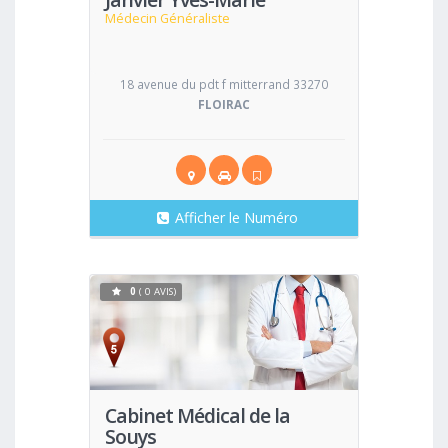
Médecin Généraliste
18 avenue du pdt f mitterrand 33270
FLOIRAC
Afficher le Numéro
0
( 0 AVIS)
Voir
Cabinet Médical de la
Souys