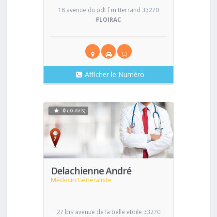
18 avenue du pdt f mitterrand 33270
FLOIRAC
Afficher le Numéro
0
( 0 AVIS)
Voir
Delachienne André
Médecin Généraliste
27 bis avenue de la belle etoile 33270