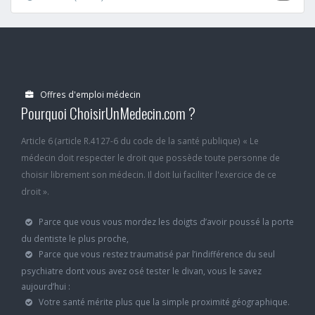
Offres d'emploi médecin
Pourquoi ChoisirUnMedecin.com ?
Article 6 (article R.4127-6 du code de la santé publique) « Le
médecin doit respecter le droit que possède toute personne de
choisir librement son médecin. Il doit lui faciliter l'exercice de ce
droit ».
Parce que vous vous mordez les doigts d’avoir poussé la porte
du dentiste le plus proche,
Parce que vous restez traumatisé par l’indifférence du seul
psychiatre dont vous avez osé tester le divan, vous le savez
aujourd’hui :
Votre santé mérite plus que la simple proximité géographique.