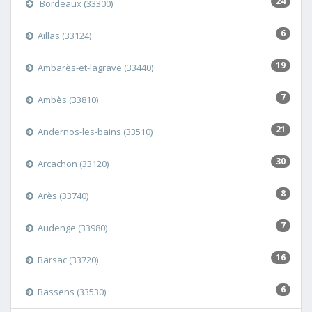
24
Bordeaux (33300)
6
Aillas (33124)
19
Ambarès-et-lagrave (33440)
7
Ambès (33810)
21
Andernos-les-bains (33510)
30
Arcachon (33120)
8
Arès (33740)
7
Audenge (33980)
16
Barsac (33720)
6
Bassens (33530)