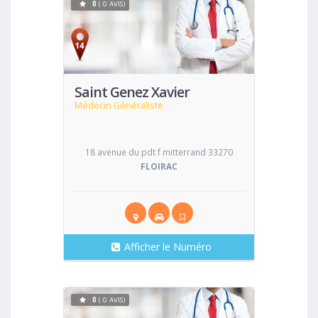
0
( 0 AVIS)
Voir
Saint Genez Xavier
Médecin Généraliste
18 avenue du pdt f mitterrand 33270
FLOIRAC
Afficher le Numéro
0
( 0 AVIS)