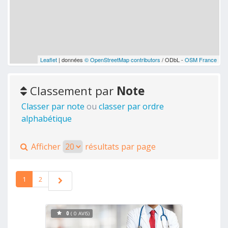
Leaflet
| données
© OpenStreetMap contributors
/ ODbL -
OSM France
Classement par
Note
Classer par note
ou
classer par ordre
alphabétique
Afficher
résultats par page
1
2
0
( 0 AVIS)