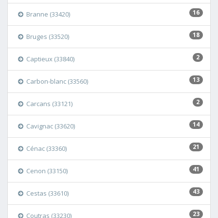
16
Branne (33420)
18
Bruges (33520)
2
Captieux (33840)
13
Carbon-blanc (33560)
2
Carcans (33121)
14
Cavignac (33620)
21
Cénac (33360)
41
Cenon (33150)
43
Cestas (33610)
23
Coutras (33230)