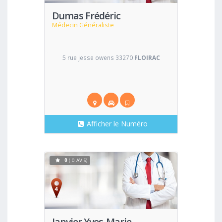
Dumas Frédéric
Médecin Généraliste
5 rue jesse owens 33270
FLOIRAC
Afficher le Numéro
0
( 0 AVIS)
Voir
Janvier Yves-Marie