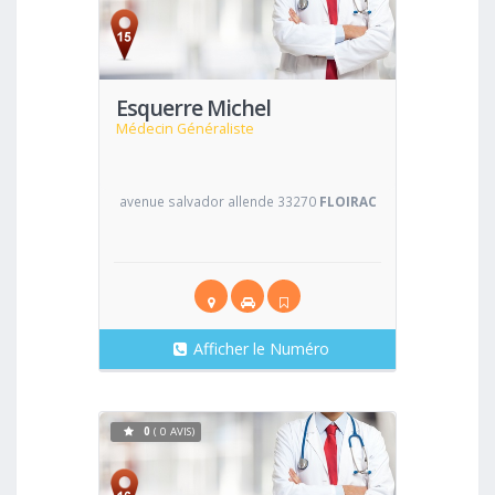
Voir
Esquerre Michel
Médecin Généraliste
avenue salvador allende 33270
FLOIRAC
Afficher le Numéro
0
( 0 AVIS)
Voir