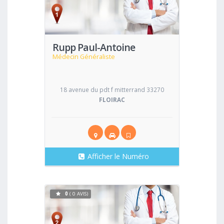
Voir
Rupp Paul-Antoine
Médecin Généraliste
18 avenue du pdt f mitterrand 33270
FLOIRAC
Afficher le Numéro
0
( 0 AVIS)
Voir