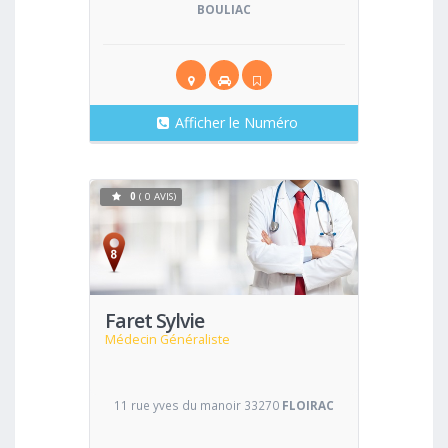
BOULIAC
Afficher le Numéro
0
( 0 AVIS)
Voir
Faret Sylvie
Médecin Généraliste
11 rue yves du manoir 33270
FLOIRAC