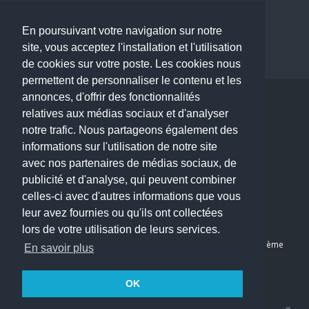
Dermatologue à Paris
Dentiste à Paris
En poursuivant votre navigation sur notre
site, vous acceptez l'installation et l'utilisation
de cookies sur votre poste. Les cookies nous
permettent de personnaliser le contenu et les
annonces, d'offrir des fonctionnalités
Copyright © 2026 . All Rights Reserved.
relatives aux médias sociaux et d'analyser
choisirunmedecin@gmail.com
notre trafic. Nous partageons également des
informations sur l'utilisation de notre site
Nous contacter
avec nos partenaires de médias sociaux, de
publicité et d'analyse, qui peuvent combiner
Accueil
celles-ci avec d'autres informations que vous
Blog
leur avez fournies ou qu'ils ont collectées
Mon compte
lors de votre utilisation de leurs services.
Dernier avis : Kassab Mourad, Chirurgien orthopédiste à Paris 11ème
En savoir plus
Mentions légales
Politique de confidentialité
OK